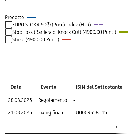
Prodotto
EURO STOXX 50® (Price) Index (EUR)
Stop Loss (Barriera di Knock Out) (4900,00 Punti)
Strike (4900,00 Punti)
Eventi
Data
Evento
ISIN del Sottostante
V
28.03.2025
Regolamento
-
Ri
21.03.2025
Fixing finale
EU0009658145
Val
Dat
Os