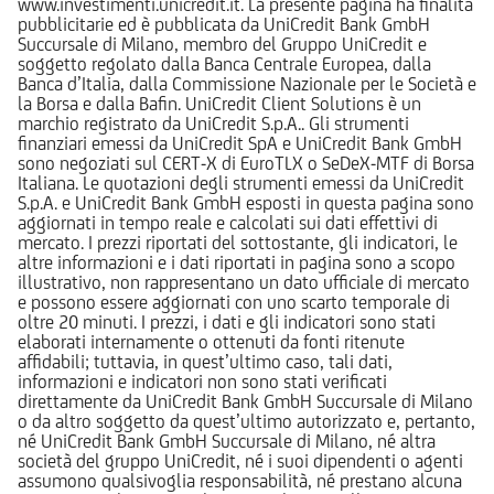
www.investimenti.unicredit.it. La presente pagina ha finalità
pubblicitarie ed è pubblicata da UniCredit Bank GmbH
Succursale di Milano, membro del Gruppo UniCredit e
soggetto regolato dalla Banca Centrale Europea, dalla
Banca d’Italia, dalla Commissione Nazionale per le Società e
la Borsa e dalla Bafin. UniCredit Client Solutions è un
marchio registrato da UniCredit S.p.A.. Gli strumenti
finanziari emessi da UniCredit SpA e UniCredit Bank GmbH
sono negoziati sul CERT-X di EuroTLX o SeDeX-MTF di Borsa
Italiana. Le quotazioni degli strumenti emessi da UniCredit
S.p.A. e UniCredit Bank GmbH esposti in questa pagina sono
aggiornati in tempo reale e calcolati sui dati effettivi di
mercato. I prezzi riportati del sottostante, gli indicatori, le
altre informazioni e i dati riportati in pagina sono a scopo
illustrativo, non rappresentano un dato ufficiale di mercato
e possono essere aggiornati con uno scarto temporale di
oltre 20 minuti. I prezzi, i dati e gli indicatori sono stati
elaborati internamente o ottenuti da fonti ritenute
affidabili; tuttavia, in quest’ultimo caso, tali dati,
informazioni e indicatori non sono stati verificati
direttamente da UniCredit Bank GmbH Succursale di Milano
o da altro soggetto da quest’ultimo autorizzato e, pertanto,
né UniCredit Bank GmbH Succursale di Milano, né altra
società del gruppo UniCredit, né i suoi dipendenti o agenti
assumono qualsivoglia responsabilità, né prestano alcuna