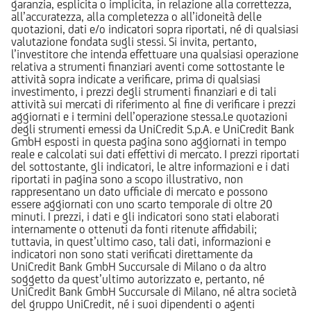
garanzia, esplicita o implicita, in relazione alla correttezza,
all’accuratezza, alla completezza o all’idoneità delle
quotazioni, dati e/o indicatori sopra riportati, né di qualsiasi
valutazione fondata sugli stessi. Si invita, pertanto,
l’investitore che intenda effettuare una qualsiasi operazione
relativa a strumenti finanziari aventi come sottostante le
attività sopra indicate a verificare, prima di qualsiasi
investimento, i prezzi degli strumenti finanziari e di tali
attività sui mercati di riferimento al fine di verificare i prezzi
aggiornati e i termini dell’operazione stessa.Le quotazioni
degli strumenti emessi da UniCredit S.p.A. e UniCredit Bank
GmbH esposti in questa pagina sono aggiornati in tempo
reale e calcolati sui dati effettivi di mercato. I prezzi riportati
del sottostante, gli indicatori, le altre informazioni e i dati
riportati in pagina sono a scopo illustrativo, non
rappresentano un dato ufficiale di mercato e possono
essere aggiornati con uno scarto temporale di oltre 20
minuti. I prezzi, i dati e gli indicatori sono stati elaborati
internamente o ottenuti da fonti ritenute affidabili;
tuttavia, in quest’ultimo caso, tali dati, informazioni e
indicatori non sono stati verificati direttamente da
UniCredit Bank GmbH Succursale di Milano o da altro
soggetto da quest’ultimo autorizzato e, pertanto, né
UniCredit Bank GmbH Succursale di Milano, né altra società
del gruppo UniCredit, né i suoi dipendenti o agenti