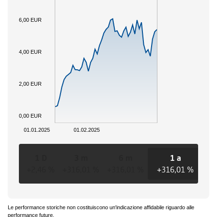
6,00 EUR
4,00 EUR
2,00 EUR
0,00 EUR
01.01.2025
01.02.2025
1 D
3 m
6 m
1 a
+2,46 %
+316,01 %
+316,01 %
+316,01 %
+3
Le performance storiche non costituiscono un'indicazione affidabile riguardo alle
performance future.