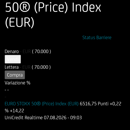
50® (Price) Index
(EUR)
ISIN
Codice di Negoziazione
Status Barriere
DE000UG1VJ45
UG1VJ4
Denaro
-
EUR
( 70.000 )
Vendi
Lettera
-
EUR
( 70.000 )
Compra
Variazione %
-
-
-
EURO STOXX 50® (Price) Index (EUR)
6516,75 Punti
+0,22
%
+14,22
UniCredit Realtime
07.08.2026
- 09:03