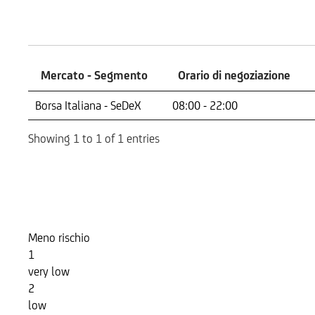
Mercati
Mercato - Segmento
Orario di negoziazione
Mercato - Segmento
Orario di negoziazione
Borsa Italiana - SeDeX
08:00 - 22:00
Showing 1 to 1 of 1 entries
Indicatore di Rischio
Meno rischio
1
very low
2
low