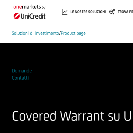
LE NOSTRE SOLUZIONI
TROVA P
/
Soluzioni di investimento
Product page
Aggiungi alla Watchlist
Domande
Contatti
Covered Warrant su Un
ISIN
Codice di Negoziazione