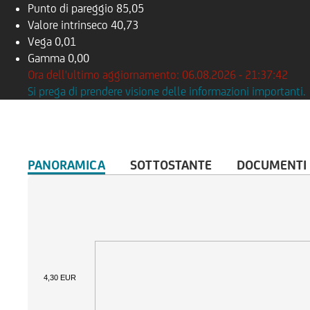
Punto di pareggio
85,05
Valore intrinseco
40,73
Vega
0,01
Gamma
0,00
Ora dell'ultimo aggiornamento: 06.08.2026 - 21:37:42
Si prega di prendere visione delle informazioni importanti.
PANORAMICA
SOTTOSTANTE
DOCUMENTI
4,30 EUR