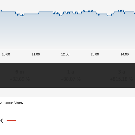
10:00
11:00
12:00
13:00
14:00
6 m
1 a
3 a
+32,69 %
+88,07 %
+815,18 %
formance future.
R)