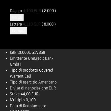
DE000UG1V8S8
UG1V8S
Denaro
4,100
EUR
( 8.000 )
Vendi
Lettera
4,110
EUR
( 8.000 )
Compra
ISIN
DE000UG1V8S8
Emittente
UniCredit Bank
GmbH
Tipo di prodotto
Covered
Warrant Call
Tipo di esercizio
Americano
Divisa di negoziazione
EUR
Strike
44,00 EUR
Multiplo
0,100
Data di Regolamento