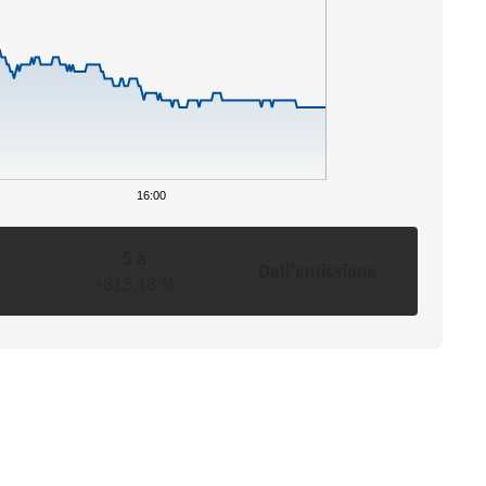
16:00
5 a
Dall'emissione
+815,18 %