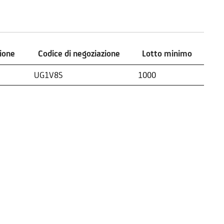
zione
Codice di negoziazione
Lotto minimo
zione
Codice di negoziazione
Lotto minimo
UG1V8S
1000