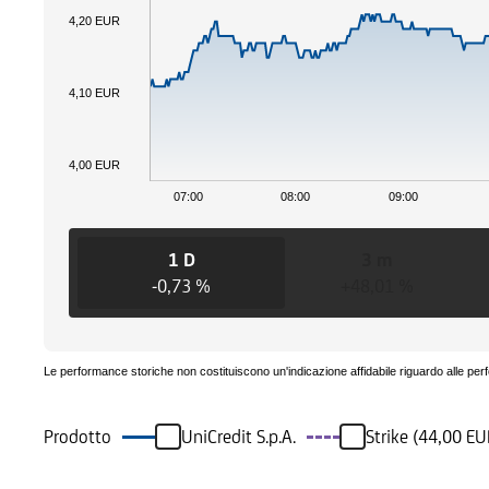
4,20 EUR
4,10 EUR
4,00 EUR
07:00
08:00
09:00
1 D
3 m
-0,73 %
+48,01 %
Le performance storiche non costituiscono un'indicazione affidabile riguardo alle per
Prodotto
UniCredit S.p.A.
Strike (44,00 EU