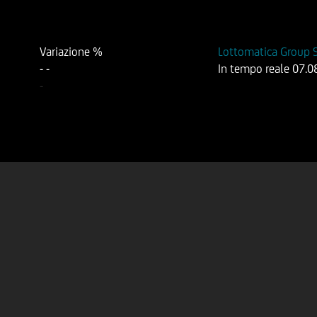
Variazione %
Lottomatica Group S
-
-
In tempo reale
07.0
-