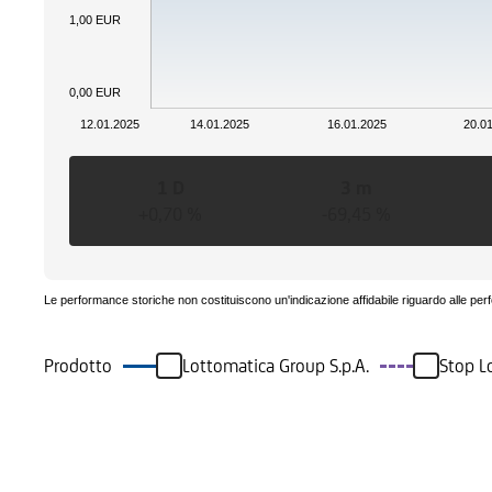
1,00 EUR
0,00 EUR
12.01.2025
14.01.2025
16.01.2025
20.0
1 D
3 m
+0,70 %
-69,45 %
Le performance storiche non costituiscono un'indicazione affidabile riguardo alle per
Prodotto
Lottomatica Group S.p.A.
Stop L
Eventi