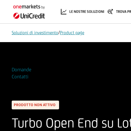
LE NOSTRE SOLUZIONI
TROVA P
/
Soluzioni di investimento
Product page
Aggiungi alla Watchlist
Domande
Contatti
PRODOTTO NON ATTIVO
Turbo Open End su Lot