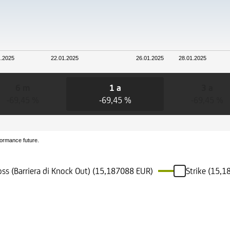
1.2025
22.01.2025
26.01.2025
28.01.2025
6 m
1 a
3 a
-69,45 %
-69,45 %
-69,45 %
formance future.
oss (Barriera di Knock Out) (15,187088 EUR)
Strike (15,