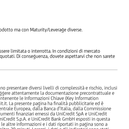
 Prodotto ma con Maturity/Leverage diverse.
ssere limitata o interrotta. In condizioni di mercato
e quotati. Di conseguenza, dovete aspettarvi che non sarete
o presentare diversi livelli di complessità e rischio, inclusi
 leggere attentamente la documentazione precontrattuale e
 contenente le Informazioni Chiave (Key Information
it. La presente pagina ha finalità pubblicitarie ed è
trale Europea, dalla Banca d’Italia, dalla Commissione
strumenti finanziari emessi da UniCredit SpA e UniCredit
iCredit S.p.A. e UniCredit Bank GmbH esposti in questa
 le altre informazioni e i dati riportati in pagina sono a