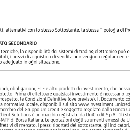
tti alternativi con lo stesso Sottostante, la stessa Tipologia di
CATO SECONDARIO
 tecniche, la disponibilità dei sistemi di trading elettronico può e
 titoli, i prezzi di acquisto o di vendita non vengono regolarment
zo adeguato in ogni situazione.
ndi, obbligazioni, ETF e altri prodotti di investimento, che posson
otetto. Prima di effettuare qualsiasi investimento è necessario
l Prospetto, le Condizioni Definitive (ove previste), il Documento
normativa locale, disponibili sul sito www.investimenti.unicredit.
membro del Gruppo UniCredit e soggetto regolato dalla Banca Cen
 Client Solutions è un marchio registrato da UniCredit S.p.A.. Gli 
F di Borsa Italiana. Le quotazioni degli strumenti emessi da Un
ttivi di mercato. I prezzi riportati del sottostante, gli indicatori,