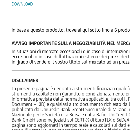
DOWNLOAD
Prodotti Alternativi
In base a questo prodotto, troverai qui sotto fino a 6 prodo
AVVISO IMPORTANTE SULLA NEGOZIABILITÀ NEL MER
In situazioni di mercato eccezionali o in caso di interruzioni
eccezionali o in caso di fluttuazioni estreme dei prezzi dei
in grado di vendere il vostro titolo sul mercato ad un prez
DISCLAIMER
La presente pagina è dedicata a strumenti finanziari quali fo
strumenti a capitale non garantito o condizionatamente pr
informativa prevista dalla normativa applicabile, tra cui i
Document – KID) e qualsiasi altro documento richiesto dalla 
pubblicata da UniCredit Bank GmbH Succursale di Milano, 
Nazionale per le Società e la Borsa e dalla Bafin. UniCredit
Bank GmbH sono negoziati sul CERT-X di EuroTLX o SeDeX-MT
pagina sono aggiornati in tempo reale e calcolati sui dati effe