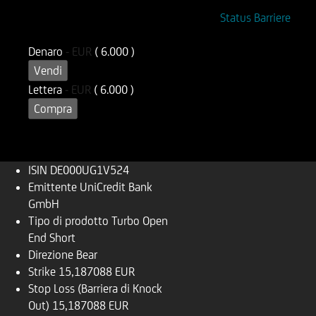
ISIN
Codice di Negoziazione
Status Barriere
DE000UG1V524
UG1V52
Denaro
-
EUR
( 6.000 )
Vendi
Lettera
-
EUR
( 6.000 )
Compra
ISIN
DE000UG1V524
Emittente
UniCredit Bank
GmbH
Tipo di prodotto
Turbo Open
End Short
Direzione
Bear
Strike
15,187088 EUR
Stop Loss (Barriera di Knock
Out)
15,187088 EUR