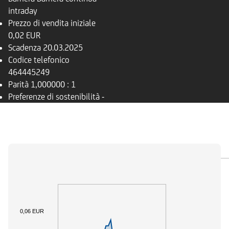
intraday
Prezzo di vendita iniziale
0,02 EUR
Scadenza
20.03.2025
Codice telefonico
464445249
Parità
1,000000 : 1
Preferenze di sostenibilità
-
PANORAMICA
SOTTOSTANTE
DOCUMENTI
0,06 EUR