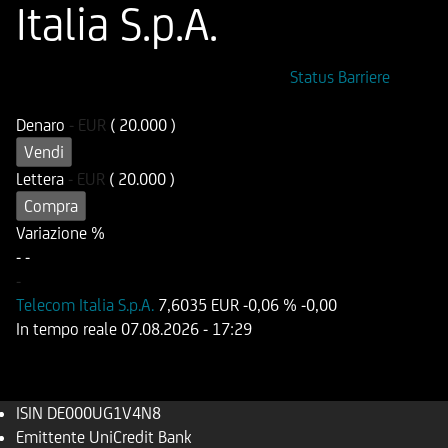
Italia S.p.A.
ISIN
Codice di Negoziazione
Status Barriere
DE000UG1V4N8
UG1V4N
Denaro
-
EUR
( 20.000 )
Vendi
Lettera
-
EUR
( 20.000 )
Compra
Variazione %
-
-
-
Telecom Italia S.p.A.
7,6035 EUR
-0,06 %
-0,00
In tempo reale
07.08.2026
- 17:29
ISIN
DE000UG1V4N8
Emittente
UniCredit Bank