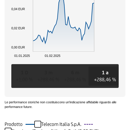
0,04 EUR
0,02 EUR
0,00 EUR
01.01.2025
01.02.2025
1 D
3 m
6 m
1 a
+1,00 %
+288,46 %
+288,46 %
+288,46 %
+2
Le performance storiche non costituiscono un'indicazione affidabile riguardo alle
performance future.
Prodotto
Telecom Italia S.p.A.