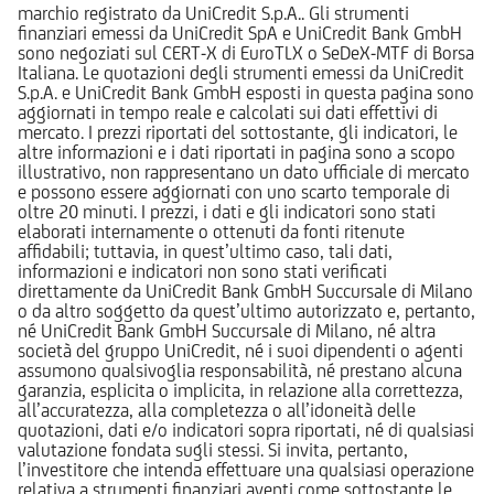
marchio registrato da UniCredit S.p.A.. Gli strumenti
finanziari emessi da UniCredit SpA e UniCredit Bank GmbH
sono negoziati sul CERT-X di EuroTLX o SeDeX-MTF di Borsa
Italiana. Le quotazioni degli strumenti emessi da UniCredit
S.p.A. e UniCredit Bank GmbH esposti in questa pagina sono
aggiornati in tempo reale e calcolati sui dati effettivi di
mercato. I prezzi riportati del sottostante, gli indicatori, le
altre informazioni e i dati riportati in pagina sono a scopo
illustrativo, non rappresentano un dato ufficiale di mercato
e possono essere aggiornati con uno scarto temporale di
oltre 20 minuti. I prezzi, i dati e gli indicatori sono stati
elaborati internamente o ottenuti da fonti ritenute
affidabili; tuttavia, in quest’ultimo caso, tali dati,
informazioni e indicatori non sono stati verificati
direttamente da UniCredit Bank GmbH Succursale di Milano
o da altro soggetto da quest’ultimo autorizzato e, pertanto,
né UniCredit Bank GmbH Succursale di Milano, né altra
società del gruppo UniCredit, né i suoi dipendenti o agenti
assumono qualsivoglia responsabilità, né prestano alcuna
garanzia, esplicita o implicita, in relazione alla correttezza,
all’accuratezza, alla completezza o all’idoneità delle
quotazioni, dati e/o indicatori sopra riportati, né di qualsiasi
valutazione fondata sugli stessi. Si invita, pertanto,
l’investitore che intenda effettuare una qualsiasi operazione
relativa a strumenti finanziari aventi come sottostante le