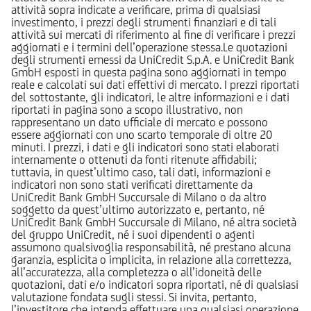
attività sopra indicate a verificare, prima di qualsiasi
investimento, i prezzi degli strumenti finanziari e di tali
attività sui mercati di riferimento al fine di verificare i prezzi
aggiornati e i termini dell’operazione stessa.Le quotazioni
degli strumenti emessi da UniCredit S.p.A. e UniCredit Bank
GmbH esposti in questa pagina sono aggiornati in tempo
reale e calcolati sui dati effettivi di mercato. I prezzi riportati
del sottostante, gli indicatori, le altre informazioni e i dati
riportati in pagina sono a scopo illustrativo, non
rappresentano un dato ufficiale di mercato e possono
essere aggiornati con uno scarto temporale di oltre 20
minuti. I prezzi, i dati e gli indicatori sono stati elaborati
internamente o ottenuti da fonti ritenute affidabili;
tuttavia, in quest’ultimo caso, tali dati, informazioni e
indicatori non sono stati verificati direttamente da
UniCredit Bank GmbH Succursale di Milano o da altro
soggetto da quest’ultimo autorizzato e, pertanto, né
UniCredit Bank GmbH Succursale di Milano, né altra società
del gruppo UniCredit, né i suoi dipendenti o agenti
assumono qualsivoglia responsabilità, né prestano alcuna
garanzia, esplicita o implicita, in relazione alla correttezza,
all’accuratezza, alla completezza o all’idoneità delle
quotazioni, dati e/o indicatori sopra riportati, né di qualsiasi
valutazione fondata sugli stessi. Si invita, pertanto,
l’investitore che intenda effettuare una qualsiasi operazione