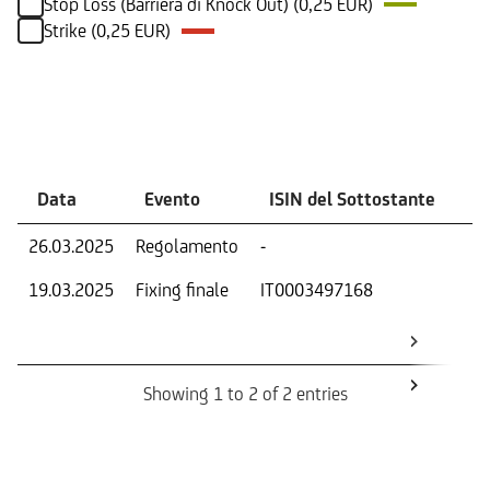
Stop Loss (Barriera di Knock Out) (0,25 EUR)
Strike (0,25 EUR)
Eventi
Data
Evento
ISIN del Sottostante
V
26.03.2025
Regolamento
-
Ri
19.03.2025
Fixing finale
IT0003497168
Val
Dat
Os
Showing 1 to 2 of 2 entries
Informazioni sul rimborso