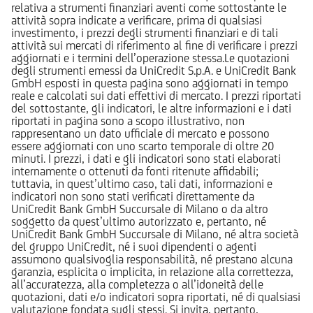
relativa a strumenti finanziari aventi come sottostante le
attività sopra indicate a verificare, prima di qualsiasi
investimento, i prezzi degli strumenti finanziari e di tali
attività sui mercati di riferimento al fine di verificare i prezzi
aggiornati e i termini dell’operazione stessa.Le quotazioni
degli strumenti emessi da UniCredit S.p.A. e UniCredit Bank
GmbH esposti in questa pagina sono aggiornati in tempo
reale e calcolati sui dati effettivi di mercato. I prezzi riportati
del sottostante, gli indicatori, le altre informazioni e i dati
riportati in pagina sono a scopo illustrativo, non
rappresentano un dato ufficiale di mercato e possono
essere aggiornati con uno scarto temporale di oltre 20
minuti. I prezzi, i dati e gli indicatori sono stati elaborati
internamente o ottenuti da fonti ritenute affidabili;
tuttavia, in quest’ultimo caso, tali dati, informazioni e
indicatori non sono stati verificati direttamente da
UniCredit Bank GmbH Succursale di Milano o da altro
soggetto da quest’ultimo autorizzato e, pertanto, né
UniCredit Bank GmbH Succursale di Milano, né altra società
del gruppo UniCredit, né i suoi dipendenti o agenti
assumono qualsivoglia responsabilità, né prestano alcuna
garanzia, esplicita o implicita, in relazione alla correttezza,
all’accuratezza, alla completezza o all’idoneità delle
quotazioni, dati e/o indicatori sopra riportati, né di qualsiasi
valutazione fondata sugli stessi. Si invita, pertanto,