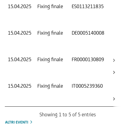
15.04.2025
Fixing finale
ES0113211835
Val
Dat
Os
15.04.2025
Fixing finale
DE0005140008
Val
Dat
Os
15.04.2025
Fixing finale
FR0000130809
Val
Dat
Os
15.04.2025
Fixing finale
IT0005239360
Val
Dat
Os
Showing 1 to 5 of 5 entries
ALTRI EVENTI