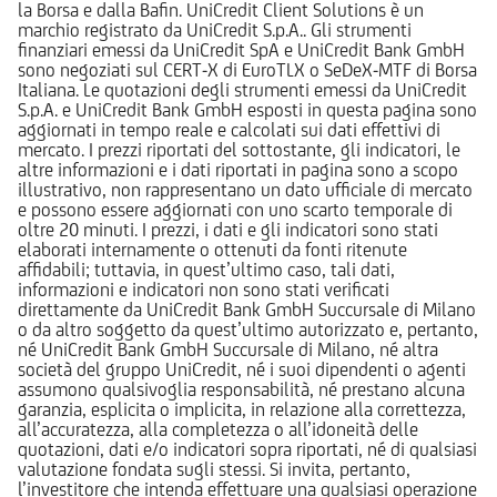
la Borsa e dalla Bafin. UniCredit Client Solutions è un
marchio registrato da UniCredit S.p.A.. Gli strumenti
finanziari emessi da UniCredit SpA e UniCredit Bank GmbH
sono negoziati sul CERT-X di EuroTLX o SeDeX-MTF di Borsa
Italiana. Le quotazioni degli strumenti emessi da UniCredit
S.p.A. e UniCredit Bank GmbH esposti in questa pagina sono
aggiornati in tempo reale e calcolati sui dati effettivi di
mercato. I prezzi riportati del sottostante, gli indicatori, le
altre informazioni e i dati riportati in pagina sono a scopo
illustrativo, non rappresentano un dato ufficiale di mercato
e possono essere aggiornati con uno scarto temporale di
oltre 20 minuti. I prezzi, i dati e gli indicatori sono stati
elaborati internamente o ottenuti da fonti ritenute
affidabili; tuttavia, in quest’ultimo caso, tali dati,
informazioni e indicatori non sono stati verificati
direttamente da UniCredit Bank GmbH Succursale di Milano
o da altro soggetto da quest’ultimo autorizzato e, pertanto,
né UniCredit Bank GmbH Succursale di Milano, né altra
società del gruppo UniCredit, né i suoi dipendenti o agenti
assumono qualsivoglia responsabilità, né prestano alcuna
garanzia, esplicita o implicita, in relazione alla correttezza,
all’accuratezza, alla completezza o all’idoneità delle
quotazioni, dati e/o indicatori sopra riportati, né di qualsiasi
valutazione fondata sugli stessi. Si invita, pertanto,
l’investitore che intenda effettuare una qualsiasi operazione