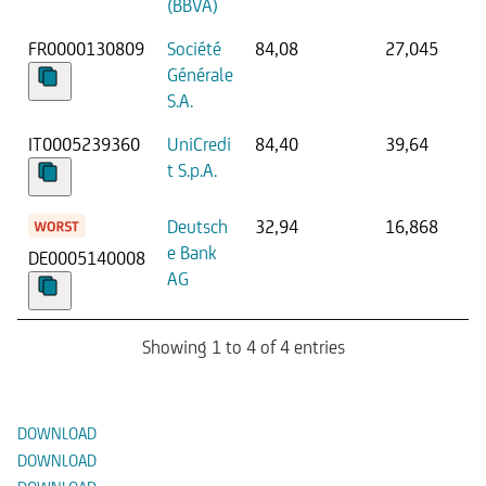
(BBVA)
FR0000130809
Société
84,08
27,045
Générale
S.A.
IT0005239360
UniCredi
84,40
39,64
t S.p.A.
Deutsch
32,94
16,868
e Bank
DE0005140008
AG
Showing 1 to 4 of 4 entries
Documenti
DOWNLOAD
DOWNLOAD