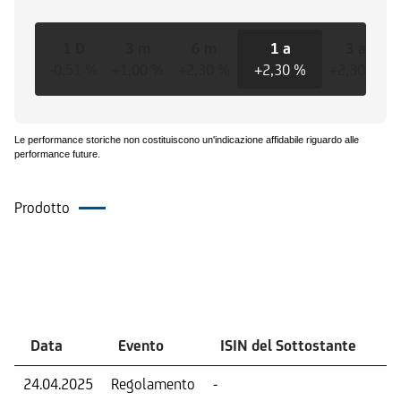
1 D
3 m
6 m
1 a
3 a
-0,51 %
+1,00 %
+2,30 %
+2,30 %
+2,30 %
Le performance storiche non costituiscono un'indicazione affidabile riguardo alle
performance future.
Prodotto
Eventi
Data
Evento
ISIN del Sottostante
V
24.04.2025
Regolamento
-
Ri