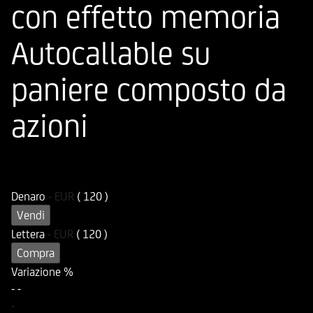
con effetto memoria
Autocallable su
paniere composto da
azioni
ISIN
Codice di Negoziazione
DE000UG1U4R0
UG1U4R
Denaro
-
EUR
( 120 )
Vendi
Lettera
-
EUR
( 120 )
Compra
Variazione %
-
-
-