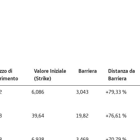
zzo di
Valore Iniziale
Barriera
Distanza da
erimento
(Strike)
Barriera
2
6,086
3,043
+79,33 %
3
39,64
19,82
+76,61 %
8
6,938
3,469
+70,79 %