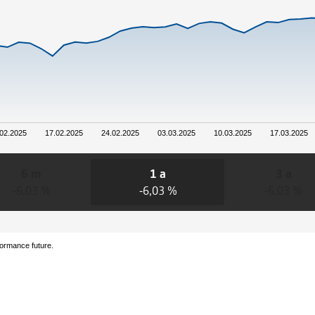
02.2025
17.02.2025
24.02.2025
03.03.2025
10.03.2025
17.03.2025
6 m
1 a
3 a
-6,03 %
-6,03 %
-6,03 %
formance future.