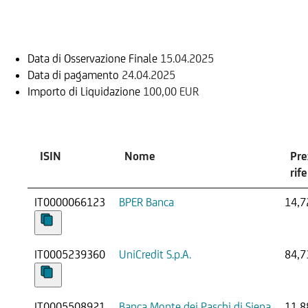
Informazioni sul rimborso
Data di Osservazione Finale
15.04.2025
Data di pagamento
24.04.2025
Importo di Liquidazione
100,00 EUR
Sottostante
ISIN
Nome
Pre
rif
IT0000066123
BPER Banca
14,7
IT0005239360
UniCredit S.p.A.
84,7
IT0005508921
Banca Monte dei Paschi di Siena
11,8