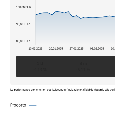
100,00 EUR
90,00 EUR
80,00 EUR
13.01.2025
20.01.2025
27.01.2025
03.02.2025
10.
1 D
3 m
-4,13 %
-6,11 %
Le performance storiche non costituiscono un'indicazione affidabile riguardo alle per
Prodotto