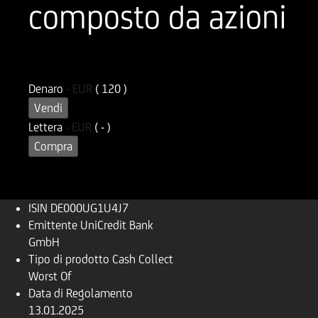
composto da azioni
ISIN
Codice di Negoziazione
DE000UG1U4J7
UG1U4J
Denaro
-
EUR
( 120 )
Vendi
Lettera
-
EUR
( - )
Compra
ISIN
DE000UG1U4J7
Emittente
UniCredit Bank
GmbH
Tipo di prodotto
Cash Collect
Worst Of
Data di Regolamento
13.01.2025