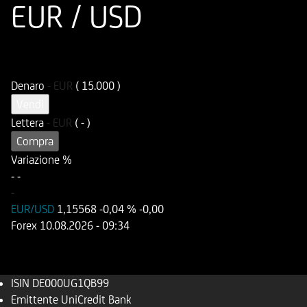
EUR / USD
ISIN
Codice di Negoziazione
DE000UG1QB99
UG1QB9
Denaro
-
EUR
( 15.000 )
Vendi
Lettera
-
EUR
( - )
Compra
Variazione %
-
-
-
EUR/USD
1,15568
-0,04 %
-0,00
Forex
10.08.2026
- 09:34
ISIN
DE000UG1QB99
Emittente
UniCredit Bank