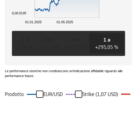
0,00 EUR
01.01.2025
01.05.2025
1 D
3 m
6 m
1 a
3
-1,24 %
+10,18 %
+122,03 %
+295,05 %
+295
Le performance storiche non costituiscono un'indicazione affidabile riguardo alle
performance future.
Prodotto
EUR/USD
Strike (1,07 USD)
Eventi