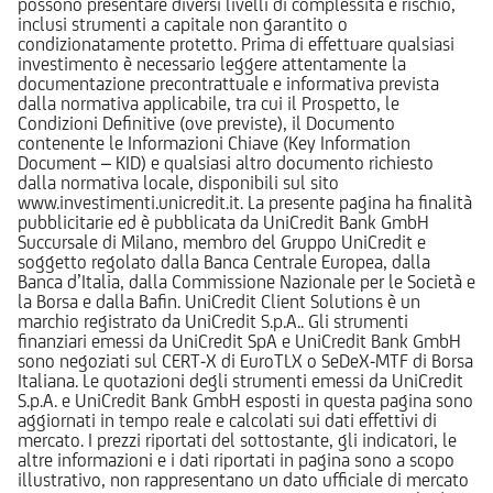
possono presentare diversi livelli di complessità e rischio,
inclusi strumenti a capitale non garantito o
condizionatamente protetto. Prima di effettuare qualsiasi
investimento è necessario leggere attentamente la
documentazione precontrattuale e informativa prevista
dalla normativa applicabile, tra cui il Prospetto, le
Condizioni Definitive (ove previste), il Documento
contenente le Informazioni Chiave (Key Information
Document – KID) e qualsiasi altro documento richiesto
dalla normativa locale, disponibili sul sito
www.investimenti.unicredit.it. La presente pagina ha finalità
pubblicitarie ed è pubblicata da UniCredit Bank GmbH
Succursale di Milano, membro del Gruppo UniCredit e
soggetto regolato dalla Banca Centrale Europea, dalla
Banca d’Italia, dalla Commissione Nazionale per le Società e
la Borsa e dalla Bafin. UniCredit Client Solutions è un
marchio registrato da UniCredit S.p.A.. Gli strumenti
finanziari emessi da UniCredit SpA e UniCredit Bank GmbH
sono negoziati sul CERT-X di EuroTLX o SeDeX-MTF di Borsa
Italiana. Le quotazioni degli strumenti emessi da UniCredit
S.p.A. e UniCredit Bank GmbH esposti in questa pagina sono
aggiornati in tempo reale e calcolati sui dati effettivi di
mercato. I prezzi riportati del sottostante, gli indicatori, le
altre informazioni e i dati riportati in pagina sono a scopo
illustrativo, non rappresentano un dato ufficiale di mercato