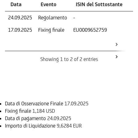
Data
Evento
ISIN del Sottostante
V
24.09.2025
Regolamento
-
Ri
17.09.2025
Fixing finale
EU0009652759
Val
Dat
Os
Showing 1 to 2 of 2 entries
Informazioni sul rimborso
Data di Osservazione Finale
17.09.2025
Fixing finale
1,184 USD
Data di pagamento
24.09.2025
Importo di Liquidazione
9,6284 EUR
Sottostante