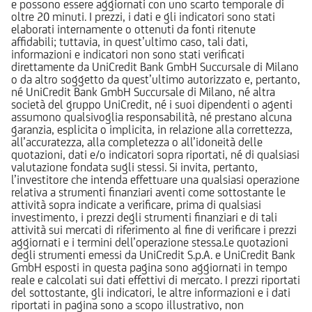
e possono essere aggiornati con uno scarto temporale di
oltre 20 minuti. I prezzi, i dati e gli indicatori sono stati
elaborati internamente o ottenuti da fonti ritenute
affidabili; tuttavia, in quest’ultimo caso, tali dati,
informazioni e indicatori non sono stati verificati
direttamente da UniCredit Bank GmbH Succursale di Milano
o da altro soggetto da quest’ultimo autorizzato e, pertanto,
né UniCredit Bank GmbH Succursale di Milano, né altra
società del gruppo UniCredit, né i suoi dipendenti o agenti
assumono qualsivoglia responsabilità, né prestano alcuna
garanzia, esplicita o implicita, in relazione alla correttezza,
all’accuratezza, alla completezza o all’idoneità delle
quotazioni, dati e/o indicatori sopra riportati, né di qualsiasi
valutazione fondata sugli stessi. Si invita, pertanto,
l’investitore che intenda effettuare una qualsiasi operazione
relativa a strumenti finanziari aventi come sottostante le
attività sopra indicate a verificare, prima di qualsiasi
investimento, i prezzi degli strumenti finanziari e di tali
attività sui mercati di riferimento al fine di verificare i prezzi
aggiornati e i termini dell’operazione stessa.Le quotazioni
degli strumenti emessi da UniCredit S.p.A. e UniCredit Bank
GmbH esposti in questa pagina sono aggiornati in tempo
reale e calcolati sui dati effettivi di mercato. I prezzi riportati
del sottostante, gli indicatori, le altre informazioni e i dati
riportati in pagina sono a scopo illustrativo, non