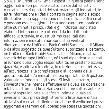
S.p.A. e UniCredit Bank GmbH esposti in questa pagina sono
aggiornati in tempo reale e calcolati sui dati effettivi di
mercato. I prezzi riportati del sottostante, gli indicatori, le
altre informazioni e i dati riportati in pagina sono a scopo
illustrativo, non rappresentano un dato ufficiale di mercato
e possono essere aggiornati con uno scarto temporale di
oltre 20 minuti. I prezzi, i dati e gli indicatori sono stati
elaborati internamente o ottenuti da fonti ritenute
affidabili; tuttavia, in quest’ultimo caso, tali dati,
informazioni e indicatori non sono stati verificati
direttamente da UniCredit Bank GmbH Succursale di Milano
o da altro soggetto da quest’ultimo autorizzato e, pertanto,
né UniCredit Bank GmbH Succursale di Milano, né altra
società del gruppo UniCredit, né i suoi dipendenti o agenti
assumono qualsivoglia responsabilità, né prestano alcuna
garanzia, esplicita o implicita, in relazione alla correttezza,
all’accuratezza, alla completezza o all’idoneità delle
quotazioni, dati e/o indicatori sopra riportati, né di qualsiasi
valutazione fondata sugli stessi. Si invita, pertanto,
l’investitore che intenda effettuare una qualsiasi operazione
relativa a strumenti finanziari aventi come sottostante le
attività sopra indicate a verificare, prima di qualsiasi
investimento, i prezzi degli strumenti finanziari e di tali
attività sui mercati di riferimento al fine di verificare i prezzi
aggiornati e i termini dell’operazione stessa.Le quotazioni