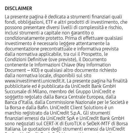
DISCLAIMER
La presente pagina è dedicata a strumenti finanziari quali
fondi, obbligazioni, ETF e altri prodotti di investimento, che
possono presentare diversi livelli di complessità e rischio,
inclusi strumenti a capitale non garantito o
condizionatamente protetto. Prima di effettuare qualsiasi
investimento è necessario leggere attentamente la
documentazione precontrattuale e informativa prevista
dalla normativa applicabile, tra cui il Prospetto, le
Condizioni Definitive (ove previste), il Documento
contenente le Informazioni Chiave (Key Information
Document – KID) e qualsiasi altro documento richiesto
dalla normativa locale, disponibili sul sito
www.investimenti.unicredit.it. La presente pagina ha finalità
pubblicitarie ed è pubblicata da UniCredit Bank GmbH
Succursale di Milano, membro del Gruppo UniCredit e
soggetto regolato dalla Banca Centrale Europea, dalla
Banca d’Italia, dalla Commissione Nazionale per le Società e
la Borsa e dalla Bafin. UniCredit Client Solutions è un
marchio registrato da UniCredit S.p.A.. Gli strumenti
finanziari emessi da UniCredit SpA e UniCredit Bank GmbH
sono negoziati sul CERT-X di EuroTLX o SeDeX-MTF di Borsa
Italiana. Le quotazioni degli strumenti emessi da UniCredit