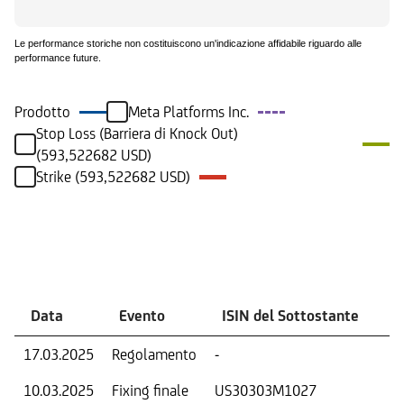
Le performance storiche non costituiscono un'indicazione affidabile riguardo alle
performance future.
Prodotto
Meta Platforms Inc.
Stop Loss (Barriera di Knock Out)
(593,522682 USD)
Strike (593,522682 USD)
Eventi
Data
Evento
ISIN del Sottostante
V
17.03.2025
Regolamento
-
Ri
10.03.2025
Fixing finale
US30303M1027
Tas