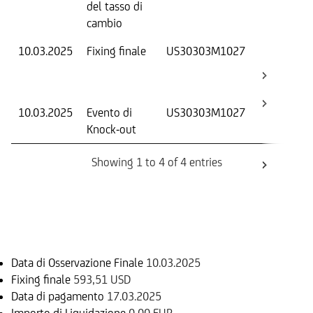
del tasso di
ca
cambio
10.03.2025
Fixing finale
US30303M1027
Val
Dat
Os
10.03.2025
Evento di
US30303M1027
-
Knock-out
Showing 1 to 4 of 4 entries
Informazioni sul rimborso
Data di Osservazione Finale
10.03.2025
Fixing finale
593,51 USD
Data di pagamento
17.03.2025
Importo di Liquidazione
0,00 EUR