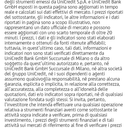
degli strumenti emessi da UniCredit S.p.A. e UniCredit Bank
GmbH esposti in questa pagina sono aggiornati in tempo
reale e calcolati sui dati effettivi di mercato. I prezzi riportati
del sottostante, gli indicatori, le altre informazioni e i dati
riportati in pagina sono a scopo illustrativo, non
rappresentano un dato ufficiale di mercato e possono
essere aggiornati con uno scarto temporale di oltre 20
minuti. I prezzi, i dati e gli indicatori sono stati elaborati
internamente o ottenuti da fonti ritenute affidabili;
tuttavia, in quest’ultimo caso, tali dati, informazioni e
indicatori non sono stati verificati direttamente da
UniCredit Bank GmbH Succursale di Milano o da altro
soggetto da quest’ultimo autorizzato e, pertanto, né
UniCredit Bank GmbH Succursale di Milano, né altra società
del gruppo UniCredit, né i suoi dipendenti o agenti
assumono qualsivoglia responsabilità, né prestano alcuna
garanzia, esplicita o implicita, in relazione alla correttezza,
all’accuratezza, alla completezza o all’idoneità delle
quotazioni, dati e/o indicatori sopra riportati, né di qualsiasi
valutazione fondata sugli stessi. Si invita, pertanto,
l’investitore che intenda effettuare una qualsiasi operazione
relativa a strumenti finanziari aventi come sottostante le
attività sopra indicate a verificare, prima di qualsiasi
investimento, i prezzi degli strumenti finanziari e di tali
attività sui mercati di riferimento al fine di verificare i prezzi