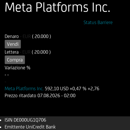
Meta Platforms Inc.
ISIN
Codice di Negoziazione
Status Barriere
DE000UG1Q706
UG1Q70
Denaro
-
EUR
( 20.000 )
Vendi
Lettera
-
EUR
( 20.000 )
Compra
Variazione %
-
-
-
Meta Platforms Inc.
592,10 USD
+0,47 %
+2,76
Prezzo ritardato
07.08.2026
- 02:00
ISIN
DE000UG1Q706
Emittente
UniCredit Bank