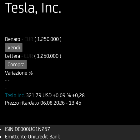
Tesla, Inc.
ISIN
Codice di Negoziazione
DE000UG1N257
UG1N25
Denaro
-
EUR
( 1.250.000 )
Vendi
Lettera
-
EUR
( 1.250.000 )
Compra
Variazione %
-
-
-
Tesla Inc.
321,79 USD
+0,09 %
+0,28
Prezzo ritardato
06.08.2026
- 13:45
ISIN
DE000UG1N257
Emittente
UniCredit Bank