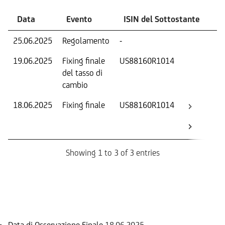
Data
Evento
ISIN del Sottostante
V
25.06.2025
Regolamento
-
Ri
19.06.2025
Fixing finale
US88160R1014
Tas
del tasso di
ca
cambio
18.06.2025
Fixing finale
US88160R1014
Val
Dat
Os
Showing 1 to 3 of 3 entries
Informazioni sul rimborso
Data di Osservazione Finale
18.06.2025