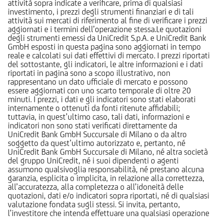
attività sopra indicate a verificare, prima di qualsiasi
investimento, i prezzi degli strumenti finanziari e di tali
attività sui mercati di riferimento al fine di verificare i prezzi
aggiornati e i termini dell’operazione stessa.Le quotazioni
degli strumenti emessi da UniCredit S.p.A. e UniCredit Bank
GmbH esposti in questa pagina sono aggiornati in tempo
reale e calcolati sui dati effettivi di mercato. I prezzi riportati
del sottostante, gli indicatori, le altre informazioni e i dati
riportati in pagina sono a scopo illustrativo, non
rappresentano un dato ufficiale di mercato e possono
essere aggiornati con uno scarto temporale di oltre 20
minuti. I prezzi, i dati e gli indicatori sono stati elaborati
internamente o ottenuti da fonti ritenute affidabili;
tuttavia, in quest’ultimo caso, tali dati, informazioni e
indicatori non sono stati verificati direttamente da
UniCredit Bank GmbH Succursale di Milano o da altro
soggetto da quest’ultimo autorizzato e, pertanto, né
UniCredit Bank GmbH Succursale di Milano, né altra società
del gruppo UniCredit, né i suoi dipendenti o agenti
assumono qualsivoglia responsabilità, né prestano alcuna
garanzia, esplicita o implicita, in relazione alla correttezza,
all’accuratezza, alla completezza o all’idoneità delle
quotazioni, dati e/o indicatori sopra riportati, né di qualsiasi
valutazione fondata sugli stessi. Si invita, pertanto,
l’investitore che intenda effettuare una qualsiasi operazione