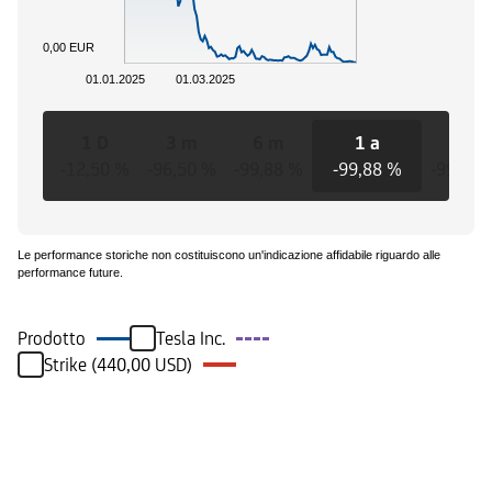
0,00 EUR
01.01.2025
01.03.2025
1 D
3 m
6 m
1 a
3 a
-12,50 %
-96,50 %
-99,88 %
-99,88 %
-99,88 
Le performance storiche non costituiscono un'indicazione affidabile riguardo alle
performance future.
Prodotto
Tesla Inc.
Strike (440,00 USD)
Eventi