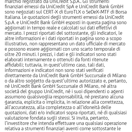
marchio registrato da UniCredit S.p.A.. Gli strumenti
finanziari emessi da UniCredit SpA e UniCredit Bank GmbH
sono negoziati sul CERT-X di EuroTLX o SeDeX-MTF di Borsa
Italiana. Le quotazioni degli strumenti emessi da UniCredit
S.p.A. e UniCredit Bank GmbH esposti in questa pagina sono
aggiornati in tempo reale e calcolati sui dati effettivi di
mercato. I prezzi riportati del sottostante, gli indicatori, le
altre informazioni e i dati riportati in pagina sono a scopo
illustrativo, non rappresentano un dato ufficiale di mercato
e possono essere aggiornati con uno scarto temporale di
oltre 20 minuti. I prezzi, i dati e gli indicatori sono stati
elaborati internamente o ottenuti da fonti ritenute
affidabili; tuttavia, in quest’ultimo caso, tali dati,
informazioni e indicatori non sono stati verificati
direttamente da UniCredit Bank GmbH Succursale di Milano
o da altro soggetto da quest’ultimo autorizzato e, pertanto,
né UniCredit Bank GmbH Succursale di Milano, né altra
società del gruppo UniCredit, né i suoi dipendenti o agenti
assumono qualsivoglia responsabilità, né prestano alcuna
garanzia, esplicita o implicita, in relazione alla correttezza,
all’accuratezza, alla completezza o all’idoneità delle
quotazioni, dati e/o indicatori sopra riportati, né di qualsiasi
valutazione fondata sugli stessi. Si invita, pertanto,
l’investitore che intenda effettuare una qualsiasi operazione
relativa a strumenti finanziari aventi come sottostante le