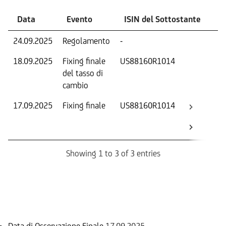
Data
Evento
ISIN del Sottostante
V
24.09.2025
Regolamento
-
Ri
18.09.2025
Fixing finale
US88160R1014
Tas
del tasso di
ca
cambio
17.09.2025
Fixing finale
US88160R1014
Val
Dat
Os
Showing 1 to 3 of 3 entries
Informazioni sul rimborso
Data di Osservazione Finale
17.09.2025