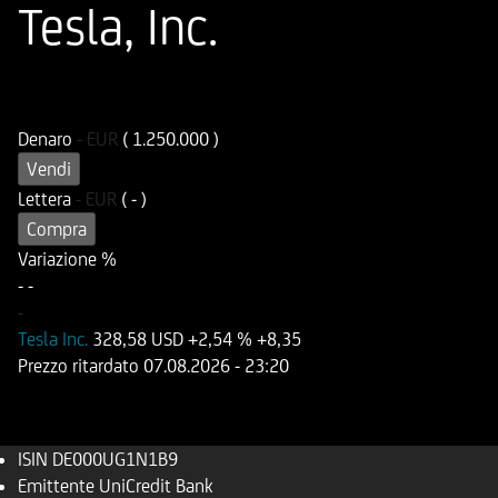
Tesla, Inc.
ISIN
Codice di Negoziazione
DE000UG1N1B9
UG1N1B
Denaro
-
EUR
( 1.250.000 )
Vendi
Lettera
-
EUR
( - )
Compra
Variazione %
-
-
-
Tesla Inc.
328,58 USD
+2,54 %
+8,35
Prezzo ritardato
07.08.2026
- 23:20
ISIN
DE000UG1N1B9
Emittente
UniCredit Bank