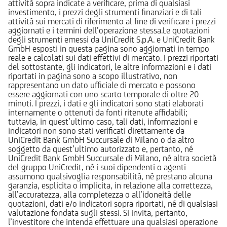
attività sopra indicate a verificare, prima di qualsiasi
investimento, i prezzi degli strumenti finanziari e di tali
attività sui mercati di riferimento al fine di verificare i prezzi
aggiornati e i termini dell’operazione stessa.Le quotazioni
degli strumenti emessi da UniCredit S.p.A. e UniCredit Bank
GmbH esposti in questa pagina sono aggiornati in tempo
reale e calcolati sui dati effettivi di mercato. I prezzi riportati
del sottostante, gli indicatori, le altre informazioni e i dati
riportati in pagina sono a scopo illustrativo, non
rappresentano un dato ufficiale di mercato e possono
essere aggiornati con uno scarto temporale di oltre 20
minuti. I prezzi, i dati e gli indicatori sono stati elaborati
internamente o ottenuti da fonti ritenute affidabili;
tuttavia, in quest’ultimo caso, tali dati, informazioni e
indicatori non sono stati verificati direttamente da
UniCredit Bank GmbH Succursale di Milano o da altro
soggetto da quest’ultimo autorizzato e, pertanto, né
UniCredit Bank GmbH Succursale di Milano, né altra società
del gruppo UniCredit, né i suoi dipendenti o agenti
assumono qualsivoglia responsabilità, né prestano alcuna
garanzia, esplicita o implicita, in relazione alla correttezza,
all’accuratezza, alla completezza o all’idoneità delle
quotazioni, dati e/o indicatori sopra riportati, né di qualsiasi
valutazione fondata sugli stessi. Si invita, pertanto,
l’investitore che intenda effettuare una qualsiasi operazione