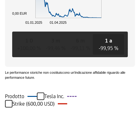
0,00 EUR
01.01.2025
01.04.2025
1 D
3 m
6 m
1 a
3 a
+100,00 %
-99,46 %
-99,11 %
-99,95 %
-99,9
Le performance storiche non costituiscono un'indicazione affidabile riguardo alle
performance future.
Prodotto
Tesla Inc.
Strike (600,00 USD)
Eventi