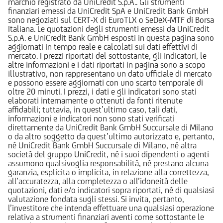
marchio registrato da UniCredit S.p.A.. Gli strumenti
finanziari emessi da UniCredit SpA e UniCredit Bank GmbH
sono negoziati sul CERT-X di EuroTLX o SeDeX-MTF di Borsa
Italiana. Le quotazioni degli strumenti emessi da UniCredit
S.p.A. e UniCredit Bank GmbH esposti in questa pagina sono
aggiornati in tempo reale e calcolati sui dati effettivi di
mercato. I prezzi riportati del sottostante, gli indicatori, le
altre informazioni e i dati riportati in pagina sono a scopo
illustrativo, non rappresentano un dato ufficiale di mercato
e possono essere aggiornati con uno scarto temporale di
oltre 20 minuti. I prezzi, i dati e gli indicatori sono stati
elaborati internamente o ottenuti da fonti ritenute
affidabili; tuttavia, in quest’ultimo caso, tali dati,
informazioni e indicatori non sono stati verificati
direttamente da UniCredit Bank GmbH Succursale di Milano
o da altro soggetto da quest’ultimo autorizzato e, pertanto,
né UniCredit Bank GmbH Succursale di Milano, né altra
società del gruppo UniCredit, né i suoi dipendenti o agenti
assumono qualsivoglia responsabilità, né prestano alcuna
garanzia, esplicita o implicita, in relazione alla correttezza,
all’accuratezza, alla completezza o all’idoneità delle
quotazioni, dati e/o indicatori sopra riportati, né di qualsiasi
valutazione fondata sugli stessi. Si invita, pertanto,
l’investitore che intenda effettuare una qualsiasi operazione
relativa a strumenti finanziari aventi come sottostante le