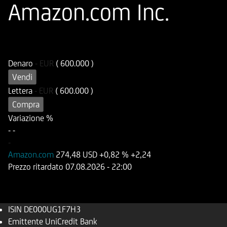
Amazon.com Inc.
ISIN
Codice di Negoziazione
DE000UG1F7H3
UG1F7H
Denaro
-
EUR
( 600.000 )
Vendi
Lettera
-
EUR
( 600.000 )
Compra
Variazione %
-
-
-
Amazon.com
274,48 USD
+0,82 %
+2,24
Prezzo ritardato
07.08.2026
- 22:00
ISIN
DE000UG1F7H3
Emittente
UniCredit Bank