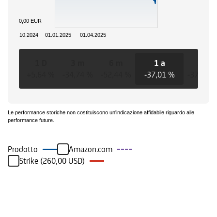
0,00 EUR
01.10.2024
01.01.2025
01.04.2025
1 D
3 m
6 m
1 a
3 a
+5,64 %
-34,74 %
-52,44 %
-37,01 %
-37,01 
Le performance storiche non costituiscono un'indicazione affidabile riguardo alle
performance future.
Prodotto
Amazon.com
Strike (260,00 USD)
Eventi