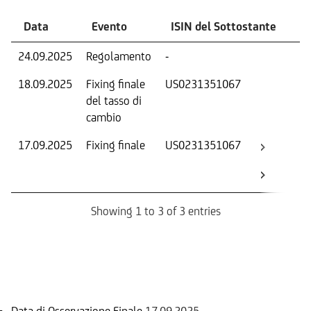
Data
Evento
ISIN del Sottostante
V
24.09.2025
Regolamento
-
Ri
18.09.2025
Fixing finale
US0231351067
Tas
del tasso di
ca
cambio
17.09.2025
Fixing finale
US0231351067
Val
Dat
Os
Showing 1 to 3 of 3 entries
Informazioni sul rimborso
Data di Osservazione Finale
17.09.2025