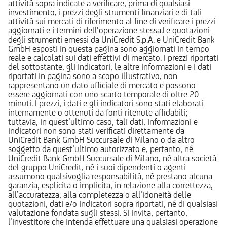
attività sopra indicate a verificare, prima di qualsiasi
investimento, i prezzi degli strumenti finanziari e di tali
attività sui mercati di riferimento al fine di verificare i prezzi
aggiornati e i termini dell’operazione stessa.Le quotazioni
degli strumenti emessi da UniCredit S.p.A. e UniCredit Bank
GmbH esposti in questa pagina sono aggiornati in tempo
reale e calcolati sui dati effettivi di mercato. I prezzi riportati
del sottostante, gli indicatori, le altre informazioni e i dati
riportati in pagina sono a scopo illustrativo, non
rappresentano un dato ufficiale di mercato e possono
essere aggiornati con uno scarto temporale di oltre 20
minuti. I prezzi, i dati e gli indicatori sono stati elaborati
internamente o ottenuti da fonti ritenute affidabili;
tuttavia, in quest’ultimo caso, tali dati, informazioni e
indicatori non sono stati verificati direttamente da
UniCredit Bank GmbH Succursale di Milano o da altro
soggetto da quest’ultimo autorizzato e, pertanto, né
UniCredit Bank GmbH Succursale di Milano, né altra società
del gruppo UniCredit, né i suoi dipendenti o agenti
assumono qualsivoglia responsabilità, né prestano alcuna
garanzia, esplicita o implicita, in relazione alla correttezza,
all’accuratezza, alla completezza o all’idoneità delle
quotazioni, dati e/o indicatori sopra riportati, né di qualsiasi
valutazione fondata sugli stessi. Si invita, pertanto,
l’investitore che intenda effettuare una qualsiasi operazione