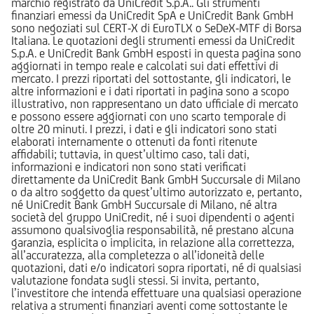
marchio registrato da UniCredit S.p.A.. Gli strumenti
finanziari emessi da UniCredit SpA e UniCredit Bank GmbH
sono negoziati sul CERT-X di EuroTLX o SeDeX-MTF di Borsa
Italiana. Le quotazioni degli strumenti emessi da UniCredit
S.p.A. e UniCredit Bank GmbH esposti in questa pagina sono
aggiornati in tempo reale e calcolati sui dati effettivi di
mercato. I prezzi riportati del sottostante, gli indicatori, le
altre informazioni e i dati riportati in pagina sono a scopo
illustrativo, non rappresentano un dato ufficiale di mercato
e possono essere aggiornati con uno scarto temporale di
oltre 20 minuti. I prezzi, i dati e gli indicatori sono stati
elaborati internamente o ottenuti da fonti ritenute
affidabili; tuttavia, in quest’ultimo caso, tali dati,
informazioni e indicatori non sono stati verificati
direttamente da UniCredit Bank GmbH Succursale di Milano
o da altro soggetto da quest’ultimo autorizzato e, pertanto,
né UniCredit Bank GmbH Succursale di Milano, né altra
società del gruppo UniCredit, né i suoi dipendenti o agenti
assumono qualsivoglia responsabilità, né prestano alcuna
garanzia, esplicita o implicita, in relazione alla correttezza,
all’accuratezza, alla completezza o all’idoneità delle
quotazioni, dati e/o indicatori sopra riportati, né di qualsiasi
valutazione fondata sugli stessi. Si invita, pertanto,
l’investitore che intenda effettuare una qualsiasi operazione
relativa a strumenti finanziari aventi come sottostante le