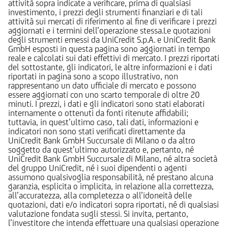
attività sopra indicate a verificare, prima di qualsiasi
investimento, i prezzi degli strumenti finanziari e di tali
attività sui mercati di riferimento al fine di verificare i prezzi
aggiornati e i termini dell’operazione stessa.Le quotazioni
degli strumenti emessi da UniCredit S.p.A. e UniCredit Bank
GmbH esposti in questa pagina sono aggiornati in tempo
reale e calcolati sui dati effettivi di mercato. I prezzi riportati
del sottostante, gli indicatori, le altre informazioni e i dati
riportati in pagina sono a scopo illustrativo, non
rappresentano un dato ufficiale di mercato e possono
essere aggiornati con uno scarto temporale di oltre 20
minuti. I prezzi, i dati e gli indicatori sono stati elaborati
internamente o ottenuti da fonti ritenute affidabili;
tuttavia, in quest’ultimo caso, tali dati, informazioni e
indicatori non sono stati verificati direttamente da
UniCredit Bank GmbH Succursale di Milano o da altro
soggetto da quest’ultimo autorizzato e, pertanto, né
UniCredit Bank GmbH Succursale di Milano, né altra società
del gruppo UniCredit, né i suoi dipendenti o agenti
assumono qualsivoglia responsabilità, né prestano alcuna
garanzia, esplicita o implicita, in relazione alla correttezza,
all’accuratezza, alla completezza o all’idoneità delle
quotazioni, dati e/o indicatori sopra riportati, né di qualsiasi
valutazione fondata sugli stessi. Si invita, pertanto,
l’investitore che intenda effettuare una qualsiasi operazione