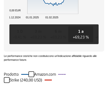
0,00 EUR
01.12.2024
01.01.2025
01.02.2025
1 D
3 m
6 m
1 a
3 a
-9,41 %
+69,23 %
+69,23 %
+69,23 %
+69,23
Le performance storiche non costituiscono un'indicazione affidabile riguardo alle
performance future.
Prodotto
Amazon.com
Strike (240,00 USD)
Eventi