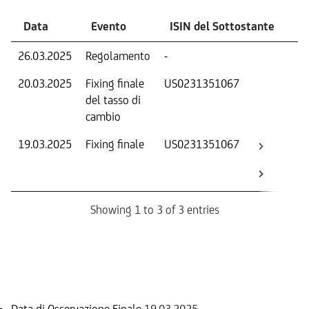
Data
Evento
ISIN del Sottostante
V
26.03.2025
Regolamento
-
Ri
20.03.2025
Fixing finale
US0231351067
Tas
del tasso di
ca
cambio
19.03.2025
Fixing finale
US0231351067
Val
Dat
Os
Showing 1 to 3 of 3 entries
Informazioni sul rimborso
Data di Osservazione Finale
19.03.2025