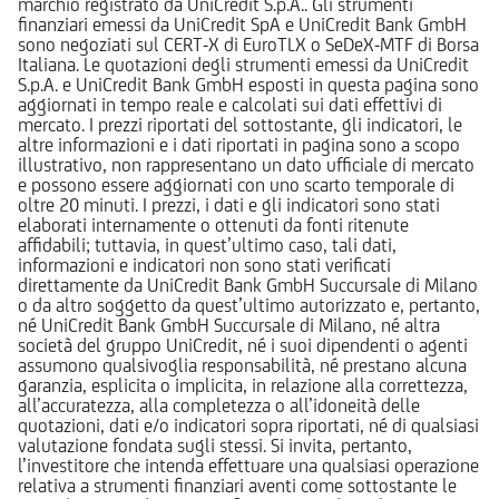
marchio registrato da UniCredit S.p.A.. Gli strumenti
finanziari emessi da UniCredit SpA e UniCredit Bank GmbH
sono negoziati sul CERT-X di EuroTLX o SeDeX-MTF di Borsa
Italiana. Le quotazioni degli strumenti emessi da UniCredit
S.p.A. e UniCredit Bank GmbH esposti in questa pagina sono
aggiornati in tempo reale e calcolati sui dati effettivi di
mercato. I prezzi riportati del sottostante, gli indicatori, le
altre informazioni e i dati riportati in pagina sono a scopo
illustrativo, non rappresentano un dato ufficiale di mercato
e possono essere aggiornati con uno scarto temporale di
oltre 20 minuti. I prezzi, i dati e gli indicatori sono stati
elaborati internamente o ottenuti da fonti ritenute
affidabili; tuttavia, in quest’ultimo caso, tali dati,
informazioni e indicatori non sono stati verificati
direttamente da UniCredit Bank GmbH Succursale di Milano
o da altro soggetto da quest’ultimo autorizzato e, pertanto,
né UniCredit Bank GmbH Succursale di Milano, né altra
società del gruppo UniCredit, né i suoi dipendenti o agenti
assumono qualsivoglia responsabilità, né prestano alcuna
garanzia, esplicita o implicita, in relazione alla correttezza,
all’accuratezza, alla completezza o all’idoneità delle
quotazioni, dati e/o indicatori sopra riportati, né di qualsiasi
valutazione fondata sugli stessi. Si invita, pertanto,
l’investitore che intenda effettuare una qualsiasi operazione
relativa a strumenti finanziari aventi come sottostante le