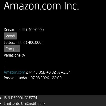
Amazon.com Inc.
ISIN
Codice di Negoziazione
DE000UG1F774
UG1F77
Denaro
-
EUR
( 400.000 )
Vendi
Lettera
-
EUR
( 400.000 )
Compra
Variazione %
-
-
-
Amazon.com
274,48 USD
+0,82 %
+2,24
Prezzo ritardato
07.08.2026
- 22:00
ISIN
DE000UG1F774
Emittente
UniCredit Bank