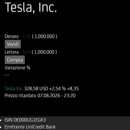
Tesla, Inc.
ISIN
Codice di Negoziazione
DE000UG1EGK3
UG1EGK
Denaro
-
EUR
( 1.000.000 )
Vendi
Lettera
-
EUR
( 1.000.000 )
Compra
Variazione %
-
-
-
Tesla Inc.
328,58 USD
+2,54 %
+8,35
Prezzo ritardato
07.08.2026
- 23:20
ISIN
DE000UG1EGK3
Emittente
UniCredit Bank