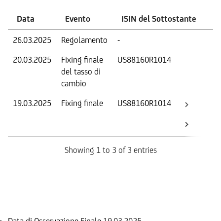
Data
Evento
ISIN del Sottostante
V
26.03.2025
Regolamento
-
Ri
20.03.2025
Fixing finale
US88160R1014
Tas
del tasso di
ca
cambio
19.03.2025
Fixing finale
US88160R1014
Val
Dat
Os
Showing 1 to 3 of 3 entries
Informazioni sul rimborso
Data di Osservazione Finale
19.03.2025