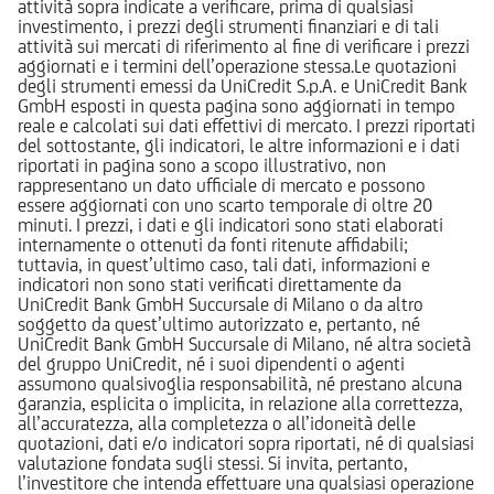
attività sopra indicate a verificare, prima di qualsiasi
investimento, i prezzi degli strumenti finanziari e di tali
attività sui mercati di riferimento al fine di verificare i prezzi
aggiornati e i termini dell’operazione stessa.Le quotazioni
degli strumenti emessi da UniCredit S.p.A. e UniCredit Bank
GmbH esposti in questa pagina sono aggiornati in tempo
reale e calcolati sui dati effettivi di mercato. I prezzi riportati
del sottostante, gli indicatori, le altre informazioni e i dati
riportati in pagina sono a scopo illustrativo, non
rappresentano un dato ufficiale di mercato e possono
essere aggiornati con uno scarto temporale di oltre 20
minuti. I prezzi, i dati e gli indicatori sono stati elaborati
internamente o ottenuti da fonti ritenute affidabili;
tuttavia, in quest’ultimo caso, tali dati, informazioni e
indicatori non sono stati verificati direttamente da
UniCredit Bank GmbH Succursale di Milano o da altro
soggetto da quest’ultimo autorizzato e, pertanto, né
UniCredit Bank GmbH Succursale di Milano, né altra società
del gruppo UniCredit, né i suoi dipendenti o agenti
assumono qualsivoglia responsabilità, né prestano alcuna
garanzia, esplicita o implicita, in relazione alla correttezza,
all’accuratezza, alla completezza o all’idoneità delle
quotazioni, dati e/o indicatori sopra riportati, né di qualsiasi
valutazione fondata sugli stessi. Si invita, pertanto,
l’investitore che intenda effettuare una qualsiasi operazione