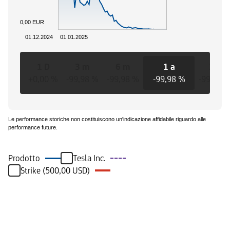
0,00 EUR
01.12.2024
01.01.2025
1 D
3 m
6 m
1 a
3 a
+0,00 %
-99,98 %
-99,98 %
-99,98 %
-99,98 
Le performance storiche non costituiscono un'indicazione affidabile riguardo alle
performance future.
Prodotto
Tesla Inc.
Strike (500,00 USD)
Eventi