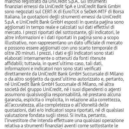
marchio registrato da UniCredit S.p.A.. Gli strumenti
finanziari emessi da UniCredit SpA e UniCredit Bank GmbH
sono negoziati sul CERT-X di EuroTLX o SeDeX-MTF di Borsa
Italiana. Le quotazioni degli strumenti emessi da UniCredit
S.p.A. e UniCredit Bank GmbH esposti in questa pagina sono
aggiornati in tempo reale e calcolati sui dati effettivi di
mercato. I prezzi riportati del sottostante, gli indicatori, le
altre informazioni e i dati riportati in pagina sono a scopo
illustrativo, non rappresentano un dato ufficiale di mercato
e possono essere aggiornati con uno scarto temporale di
oltre 20 minuti. I prezzi, i dati e gli indicatori sono stati
elaborati internamente o ottenuti da fonti ritenute
affidabili; tuttavia, in quest’ultimo caso, tali dati,
informazioni e indicatori non sono stati verificati
direttamente da UniCredit Bank GmbH Succursale di Milano
o da altro soggetto da quest’ultimo autorizzato e, pertanto,
né UniCredit Bank GmbH Succursale di Milano, né altra
società del gruppo UniCredit, né i suoi dipendenti o agenti
assumono qualsivoglia responsabilità, né prestano alcuna
garanzia, esplicita o implicita, in relazione alla correttezza,
all’accuratezza, alla completezza o all’idoneità delle
quotazioni, dati e/o indicatori sopra riportati, né di qualsiasi
valutazione fondata sugli stessi. Si invita, pertanto,
l’investitore che intenda effettuare una qualsiasi operazione
relativa a strumenti finanziari aventi come sottostante le