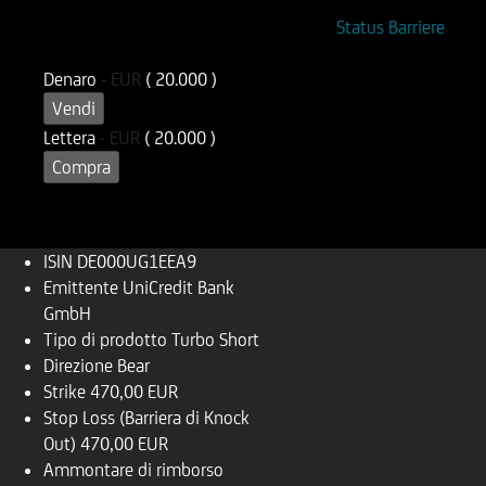
ISIN
Codice di Negoziazione
Status Barriere
DE000UG1EEA9
UG1EEA
Denaro
-
EUR
( 20.000 )
Vendi
Lettera
-
EUR
( 20.000 )
Compra
ISIN
DE000UG1EEA9
Emittente
UniCredit Bank
GmbH
Tipo di prodotto
Turbo Short
Direzione
Bear
Strike
470,00 EUR
Stop Loss (Barriera di Knock
Out)
470,00 EUR
Ammontare di rimborso