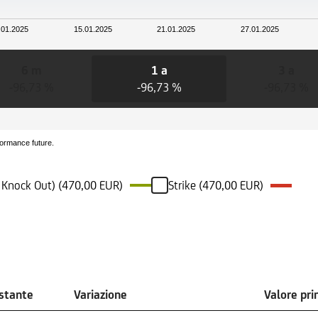
.01.2025
15.01.2025
21.01.2025
27.01.2025
6 m
1 a
3 a
-96,73 %
-96,73 %
-96,73 %
formance future.
i Knock Out) (470,00 EUR)
Strike (470,00 EUR)
ostante
Variazione
Valore pr