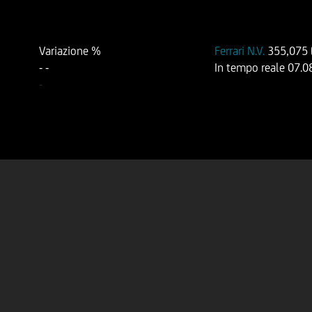
Variazione %
Ferrari N.V.
355,075
-
-
In tempo reale
07.0
-