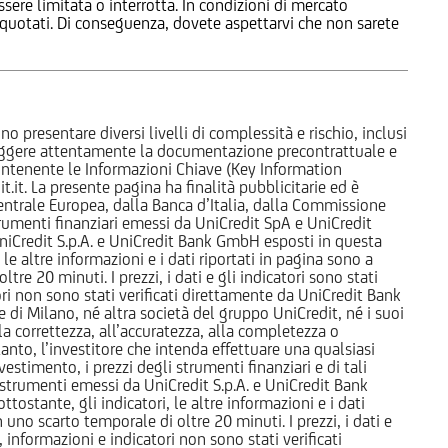
ssere limitata o interrotta. In condizioni di mercato
e quotati. Di conseguenza, dovete aspettarvi che non sarete
o presentare diversi livelli di complessità e rischio, inclusi
 leggere attentamente la documentazione precontrattuale e
 contenente le Informazioni Chiave (Key Information
it. La presente pagina ha finalità pubblicitarie ed è
trale Europea, dalla Banca d’Italia, dalla Commissione
strumenti finanziari emessi da UniCredit SpA e UniCredit
iCredit S.p.A. e UniCredit Bank GmbH esposti in questa
 le altre informazioni e i dati riportati in pagina sono a
e 20 minuti. I prezzi, i dati e gli indicatori sono stati
tori non sono stati verificati direttamente da UniCredit Bank
i Milano, né altra società del gruppo UniCredit, né i suoi
a correttezza, all’accuratezza, alla completezza o
rtanto, l’investitore che intenda effettuare una qualsiasi
estimento, i prezzi degli strumenti finanziari e di tali
li strumenti emessi da UniCredit S.p.A. e UniCredit Bank
tostante, gli indicatori, le altre informazioni e i dati
uno scarto temporale di oltre 20 minuti. I prezzi, i dati e
, informazioni e indicatori non sono stati verificati