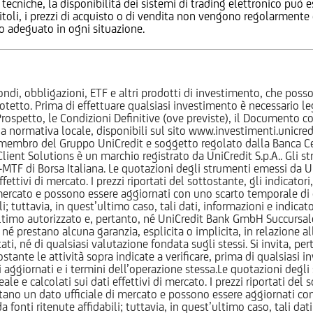
 tecniche, la disponibilità dei sistemi di trading elettronico può e
 titoli, i prezzi di acquisto o di vendita non vengono regolarment
zo adeguato in ogni situazione.
ndi, obbligazioni, ETF e altri prodotti di investimento, che posson
otetto. Prima di effettuare qualsiasi investimento è necessario
l Prospetto, le Condizioni Definitive (ove previste), il Documento
normativa locale, disponibili sul sito www.investimenti.unicredit.
membro del Gruppo UniCredit e soggetto regolato dalla Banca Cen
 Client Solutions è un marchio registrato da UniCredit S.p.A.. Gli 
F di Borsa Italiana. Le quotazioni degli strumenti emessi da Un
ttivi di mercato. I prezzi riportati del sottostante, gli indicatori,
ercato e possono essere aggiornati con uno scarto temporale di oltr
i; tuttavia, in quest’ultimo caso, tali dati, informazioni e indica
imo autorizzato e, pertanto, né UniCredit Bank GmbH Succursale d
 prestano alcuna garanzia, esplicita o implicita, in relazione all
tati, né di qualsiasi valutazione fondata sugli stessi. Si invita, pe
ante le attività sopra indicate a verificare, prima di qualsiasi inv
ezzi aggiornati e i termini dell’operazione stessa.Le quotazioni deg
 calcolati sui dati effettivi di mercato. I prezzi riportati del sot
tano un dato ufficiale di mercato e possono essere aggiornati con 
 fonti ritenute affidabili; tuttavia, in quest’ultimo caso, tali dati