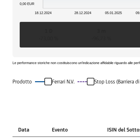
0,00 EUR
18.12.2024
28.12.2024
05.01.2025
09
1 D
3 m
-73,00 %
-96,73 %
Le performance storiche non costituiscono un'indicazione affidabile riguardo alle per
Prodotto
Ferrari N.V.
Stop Loss (Barriera d
Eventi
Data
Evento
ISIN del Sott