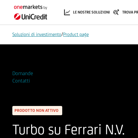
LE NOSTRE SOLUZIONI
TROVA P
/
Soluzioni di investimento
Product page
Aggiungi alla Watchlist
Domande
Contatti
PRODOTTO NON ATTIVO
Turbo su Ferrari N.V.