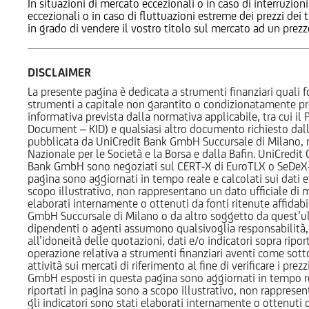
In situazioni di mercato eccezionali o in caso di interruzioni
eccezionali o in caso di fluttuazioni estreme dei prezzi dei
in grado di vendere il vostro titolo sul mercato ad un prez
DISCLAIMER
La presente pagina è dedicata a strumenti finanziari quali fo
strumenti a capitale non garantito o condizionatamente pr
informativa prevista dalla normativa applicabile, tra cui i
Document – KID) e qualsiasi altro documento richiesto dalla 
pubblicata da UniCredit Bank GmbH Succursale di Milano, 
Nazionale per le Società e la Borsa e dalla Bafin. UniCredit
Bank GmbH sono negoziati sul CERT-X di EuroTLX o SeDeX-MT
pagina sono aggiornati in tempo reale e calcolati sui dati effe
scopo illustrativo, non rappresentano un dato ufficiale di m
elaborati internamente o ottenuti da fonti ritenute affidabil
GmbH Succursale di Milano o da altro soggetto da quest’ult
dipendenti o agenti assumono qualsivoglia responsabilità, né
all’idoneità delle quotazioni, dati e/o indicatori sopra ripor
operazione relativa a strumenti finanziari aventi come sottost
attività sui mercati di riferimento al fine di verificare i pr
GmbH esposti in questa pagina sono aggiornati in tempo reale e
riportati in pagina sono a scopo illustrativo, non rappresen
gli indicatori sono stati elaborati internamente o ottenuti da