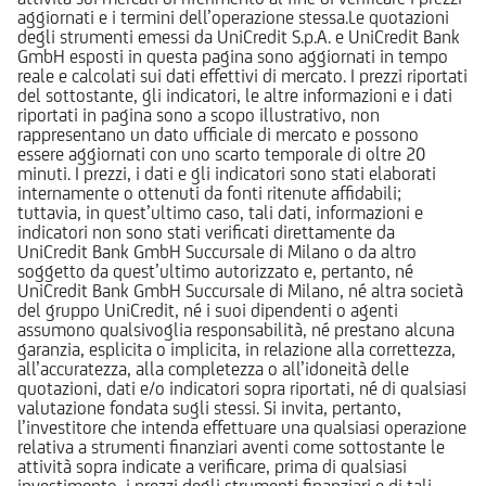
aggiornati e i termini dell’operazione stessa.Le quotazioni
degli strumenti emessi da UniCredit S.p.A. e UniCredit Bank
GmbH esposti in questa pagina sono aggiornati in tempo
reale e calcolati sui dati effettivi di mercato. I prezzi riportati
del sottostante, gli indicatori, le altre informazioni e i dati
riportati in pagina sono a scopo illustrativo, non
rappresentano un dato ufficiale di mercato e possono
essere aggiornati con uno scarto temporale di oltre 20
minuti. I prezzi, i dati e gli indicatori sono stati elaborati
internamente o ottenuti da fonti ritenute affidabili;
tuttavia, in quest’ultimo caso, tali dati, informazioni e
indicatori non sono stati verificati direttamente da
UniCredit Bank GmbH Succursale di Milano o da altro
soggetto da quest’ultimo autorizzato e, pertanto, né
UniCredit Bank GmbH Succursale di Milano, né altra società
del gruppo UniCredit, né i suoi dipendenti o agenti
assumono qualsivoglia responsabilità, né prestano alcuna
garanzia, esplicita o implicita, in relazione alla correttezza,
all’accuratezza, alla completezza o all’idoneità delle
quotazioni, dati e/o indicatori sopra riportati, né di qualsiasi
valutazione fondata sugli stessi. Si invita, pertanto,
l’investitore che intenda effettuare una qualsiasi operazione
relativa a strumenti finanziari aventi come sottostante le
attività sopra indicate a verificare, prima di qualsiasi
investimento, i prezzi degli strumenti finanziari e di tali