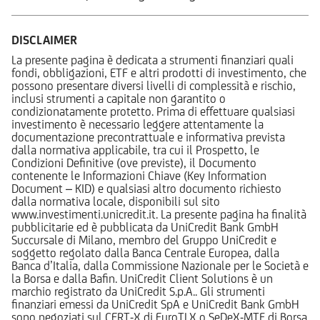
DISCLAIMER
La presente pagina è dedicata a strumenti finanziari quali
fondi, obbligazioni, ETF e altri prodotti di investimento, che
possono presentare diversi livelli di complessità e rischio,
inclusi strumenti a capitale non garantito o
condizionatamente protetto. Prima di effettuare qualsiasi
investimento è necessario leggere attentamente la
documentazione precontrattuale e informativa prevista
dalla normativa applicabile, tra cui il Prospetto, le
Condizioni Definitive (ove previste), il Documento
contenente le Informazioni Chiave (Key Information
Document – KID) e qualsiasi altro documento richiesto
dalla normativa locale, disponibili sul sito
www.investimenti.unicredit.it. La presente pagina ha finalità
pubblicitarie ed è pubblicata da UniCredit Bank GmbH
Succursale di Milano, membro del Gruppo UniCredit e
soggetto regolato dalla Banca Centrale Europea, dalla
Banca d’Italia, dalla Commissione Nazionale per le Società e
la Borsa e dalla Bafin. UniCredit Client Solutions è un
marchio registrato da UniCredit S.p.A.. Gli strumenti
finanziari emessi da UniCredit SpA e UniCredit Bank GmbH
sono negoziati sul CERT-X di EuroTLX o SeDeX-MTF di Borsa