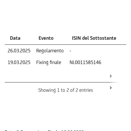
Eventi
Data
Evento
ISIN del Sottostante
V
26.03.2025
Regolamento
-
Ri
19.03.2025
Fixing finale
NL0011585146
Val
Dat
Os
Showing 1 to 2 of 2 entries
Informazioni sul rimborso