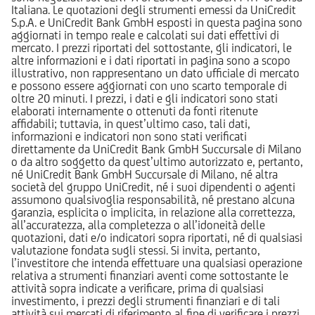
Italiana. Le quotazioni degli strumenti emessi da UniCredit
S.p.A. e UniCredit Bank GmbH esposti in questa pagina sono
aggiornati in tempo reale e calcolati sui dati effettivi di
mercato. I prezzi riportati del sottostante, gli indicatori, le
altre informazioni e i dati riportati in pagina sono a scopo
illustrativo, non rappresentano un dato ufficiale di mercato
e possono essere aggiornati con uno scarto temporale di
oltre 20 minuti. I prezzi, i dati e gli indicatori sono stati
elaborati internamente o ottenuti da fonti ritenute
affidabili; tuttavia, in quest’ultimo caso, tali dati,
informazioni e indicatori non sono stati verificati
direttamente da UniCredit Bank GmbH Succursale di Milano
o da altro soggetto da quest’ultimo autorizzato e, pertanto,
né UniCredit Bank GmbH Succursale di Milano, né altra
società del gruppo UniCredit, né i suoi dipendenti o agenti
assumono qualsivoglia responsabilità, né prestano alcuna
garanzia, esplicita o implicita, in relazione alla correttezza,
all’accuratezza, alla completezza o all’idoneità delle
quotazioni, dati e/o indicatori sopra riportati, né di qualsiasi
valutazione fondata sugli stessi. Si invita, pertanto,
l’investitore che intenda effettuare una qualsiasi operazione
relativa a strumenti finanziari aventi come sottostante le
attività sopra indicate a verificare, prima di qualsiasi
investimento, i prezzi degli strumenti finanziari e di tali
attività sui mercati di riferimento al fine di verificare i prezzi