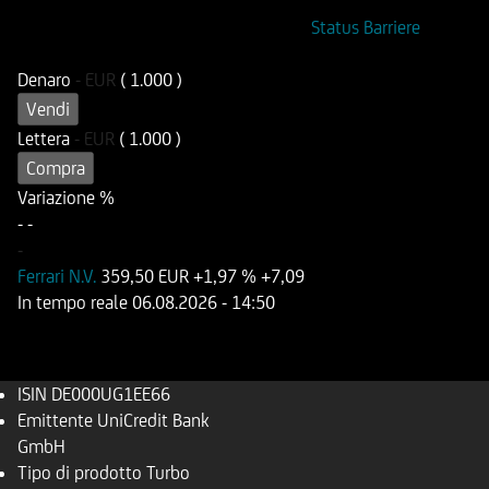
ISIN
Codice di Negoziazione
Status Barriere
DE000UG1EE66
UG1EE6
Denaro
-
EUR
( 1.000 )
Vendi
Lettera
-
EUR
( 1.000 )
Compra
Variazione %
-
-
-
Ferrari N.V.
359,50 EUR
+1,97 %
+7,09
In tempo reale
06.08.2026
- 14:50
ISIN
DE000UG1EE66
Emittente
UniCredit Bank
GmbH
Tipo di prodotto
Turbo