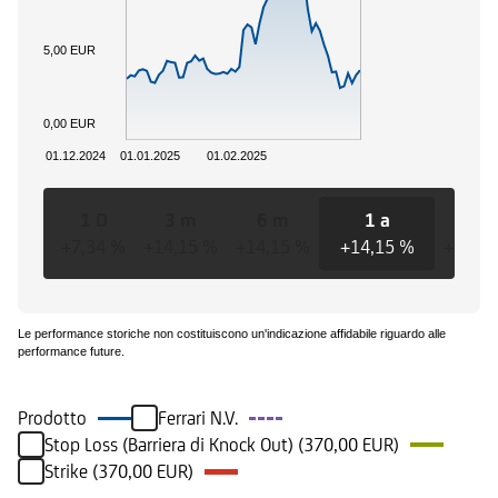
5,00 EUR
0,00 EUR
01.12.2024
01.01.2025
01.02.2025
1 D
3 m
6 m
1 a
3 a
+7,34 %
+14,15 %
+14,15 %
+14,15 %
+14,1
Le performance storiche non costituiscono un'indicazione affidabile riguardo alle
performance future.
Prodotto
Ferrari N.V.
Stop Loss (Barriera di Knock Out) (370,00 EUR)
Strike (370,00 EUR)