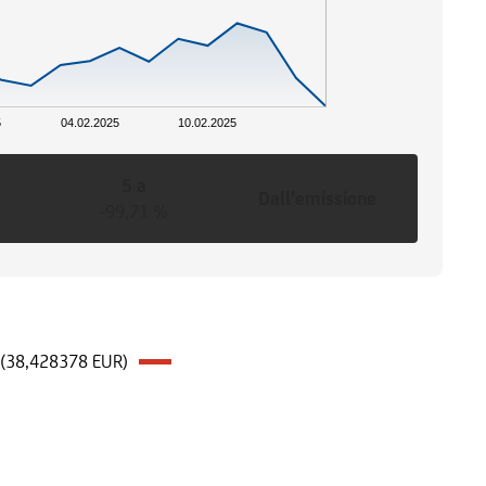
5
04.02.2025
10.02.2025
5 a
Dall'emissione
-99,71 %
e (38,428378 EUR)