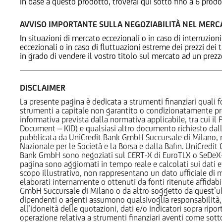
In base a questo prodotto, troverai qui sotto fino a 6 prodo
AVVISO IMPORTANTE SULLA NEGOZIABILITÀ NEL MER
In situazioni di mercato eccezionali o in caso di interruzioni
eccezionali o in caso di fluttuazioni estreme dei prezzi dei
in grado di vendere il vostro titolo sul mercato ad un prez
DISCLAIMER
La presente pagina è dedicata a strumenti finanziari quali fo
strumenti a capitale non garantito o condizionatamente pr
informativa prevista dalla normativa applicabile, tra cui i
Document – KID) e qualsiasi altro documento richiesto dalla 
pubblicata da UniCredit Bank GmbH Succursale di Milano, 
Nazionale per le Società e la Borsa e dalla Bafin. UniCredit
Bank GmbH sono negoziati sul CERT-X di EuroTLX o SeDeX-MT
pagina sono aggiornati in tempo reale e calcolati sui dati effe
scopo illustrativo, non rappresentano un dato ufficiale di m
elaborati internamente o ottenuti da fonti ritenute affidabil
GmbH Succursale di Milano o da altro soggetto da quest’ult
dipendenti o agenti assumono qualsivoglia responsabilità, né
all’idoneità delle quotazioni, dati e/o indicatori sopra ripor
operazione relativa a strumenti finanziari aventi come sottost