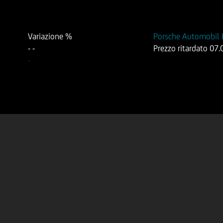
Variazione %
Porsche Automobil 
-
-
Prezzo ritardato
07.
-