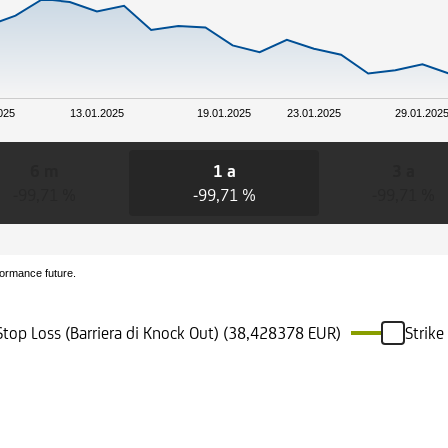
025
13.01.2025
19.01.2025
23.01.2025
29.01.202
6 m
1 a
3 a
-99,71 %
-99,71 %
-99,71 %
formance future.
Stop Loss (Barriera di Knock Out) (38,428378 EUR)
Strik