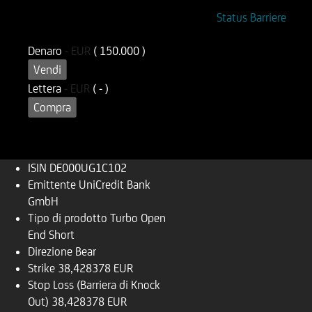
ISIN
Codice di Negoziazione
Status Barriere
DE000UG1C102
UG1C10
Denaro
-
EUR
( 150.000 )
Vendi
Lettera
-
EUR
( - )
Compra
ISIN
DE000UG1C102
Emittente
UniCredit Bank
GmbH
Tipo di prodotto
Turbo Open
End Short
Direzione
Bear
Strike
38,428378 EUR
Stop Loss (Barriera di Knock
Out)
38,428378 EUR