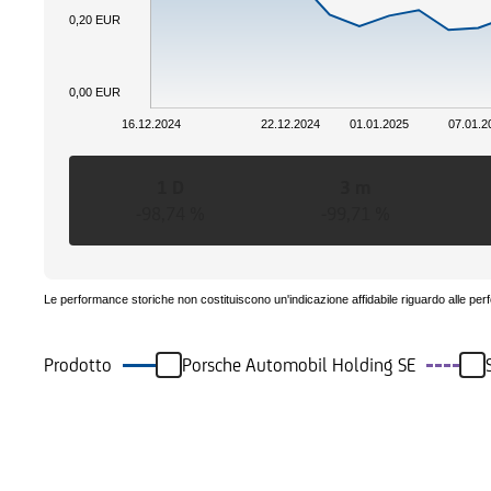
0,20 EUR
0,00 EUR
16.12.2024
22.12.2024
01.01.2025
07.01.2
1 D
3 m
-98,74 %
-99,71 %
Le performance storiche non costituiscono un'indicazione affidabile riguardo alle per
Prodotto
Porsche Automobil Holding SE
Eventi