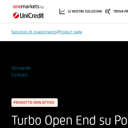
LE NOSTRE SOLUZIONI
TROVA P
/
Soluzioni di investimento
Product page
Aggiungi alla Watchlist
Domande
Contatti
PRODOTTO NON ATTIVO
Turbo Open End su Po