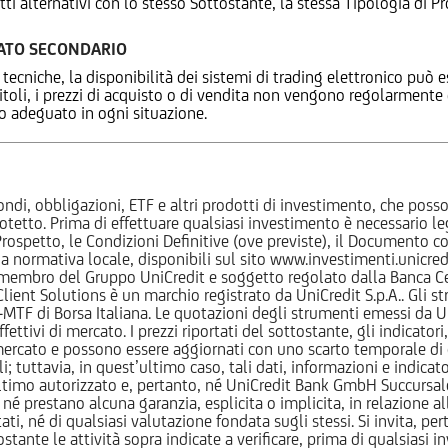
tti alternativi con lo stesso Sottostante, la stessa Tipologia di
CATO SECONDARIO
 tecniche, la disponibilità dei sistemi di trading elettronico può e
 titoli, i prezzi di acquisto o di vendita non vengono regolarment
zo adeguato in ogni situazione.
ndi, obbligazioni, ETF e altri prodotti di investimento, che posson
otetto. Prima di effettuare qualsiasi investimento è necessario
l Prospetto, le Condizioni Definitive (ove previste), il Documento
normativa locale, disponibili sul sito www.investimenti.unicredit.
membro del Gruppo UniCredit e soggetto regolato dalla Banca Cen
 Client Solutions è un marchio registrato da UniCredit S.p.A.. Gli 
F di Borsa Italiana. Le quotazioni degli strumenti emessi da Un
ttivi di mercato. I prezzi riportati del sottostante, gli indicatori,
ercato e possono essere aggiornati con uno scarto temporale di oltr
i; tuttavia, in quest’ultimo caso, tali dati, informazioni e indica
imo autorizzato e, pertanto, né UniCredit Bank GmbH Succursale d
 prestano alcuna garanzia, esplicita o implicita, in relazione all
tati, né di qualsiasi valutazione fondata sugli stessi. Si invita, pe
ante le attività sopra indicate a verificare, prima di qualsiasi inv