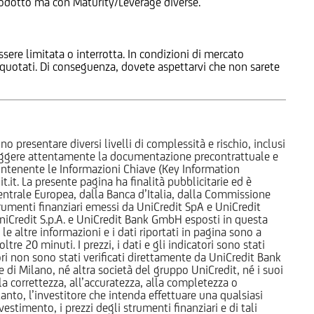
 Prodotto ma con Maturity/Leverage diverse.
ssere limitata o interrotta. In condizioni di mercato
e quotati. Di conseguenza, dovete aspettarvi che non sarete
o presentare diversi livelli di complessità e rischio, inclusi
 leggere attentamente la documentazione precontrattuale e
 contenente le Informazioni Chiave (Key Information
it. La presente pagina ha finalità pubblicitarie ed è
trale Europea, dalla Banca d’Italia, dalla Commissione
strumenti finanziari emessi da UniCredit SpA e UniCredit
iCredit S.p.A. e UniCredit Bank GmbH esposti in questa
 le altre informazioni e i dati riportati in pagina sono a
e 20 minuti. I prezzi, i dati e gli indicatori sono stati
tori non sono stati verificati direttamente da UniCredit Bank
i Milano, né altra società del gruppo UniCredit, né i suoi
a correttezza, all’accuratezza, alla completezza o
rtanto, l’investitore che intenda effettuare una qualsiasi
estimento, i prezzi degli strumenti finanziari e di tali