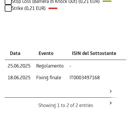
Stop Loss (Barriera di Knock Out) (0,21 EUR)
Strike (0,21 EUR)
Eventi
Data
Evento
ISIN del Sottostante
V
25.06.2025
Regolamento
-
Ri
18.06.2025
Fixing finale
IT0003497168
Val
Dat
Os
Showing 1 to 2 of 2 entries
Informazioni sul rimborso