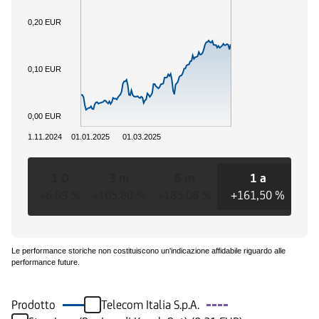
0,20 EUR
0,10 EUR
0,00 EUR
01.11.2024
01.01.2025
01.03.2025
1 D
3 m
6 m
1 a
+6,69 %
+105,80 %
+185,08 %
+161,50 %
+1
Le performance storiche non costituiscono un'indicazione affidabile riguardo alle
performance future.
Prodotto
Telecom Italia S.p.A.