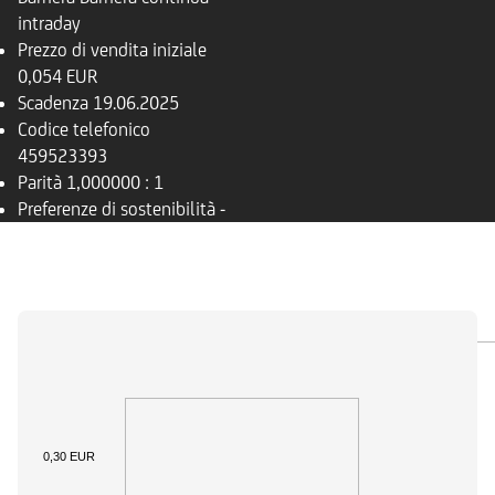
intraday
Prezzo di vendita iniziale
0,054 EUR
Scadenza
19.06.2025
Codice telefonico
459523393
Parità
1,000000 : 1
Preferenze di sostenibilità
-
PANORAMICA
SOTTOSTANTE
DOCUMENTI
0,30 EUR