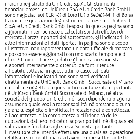
marchio registrato da UniCredit S.p.A.. Gli strumenti
finanziari emessi da UniCredit SpA e UniCredit Bank GmbH
sono negoziati sul CERT-X di EuroTLX o SeDeX-MTF di Borsa
Italiana. Le quotazioni degli strumenti emessi da UniCredit
S.p.A. e UniCredit Bank GmbH esposti in questa pagina sono
aggiornati in tempo reale e calcolati sui dati effettivi di
mercato. I prezzi riportati del sottostante, gli indicatori, le
altre informazioni e i dati riportati in pagina sono a scopo
illustrativo, non rappresentano un dato ufficiale di mercato
e possono essere aggiornati con uno scarto temporale di
oltre 20 minuti. I prezzi, i dati e gli indicatori sono stati
elaborati internamente o ottenuti da fonti ritenute
affidabili; tuttavia, in quest’ultimo caso, tali dati,
informazioni e indicatori non sono stati verificati
direttamente da UniCredit Bank GmbH Succursale di Milano
o da altro soggetto da quest’ultimo autorizzato e, pertanto,
né UniCredit Bank GmbH Succursale di Milano, né altra
società del gruppo UniCredit, né i suoi dipendenti o agenti
assumono qualsivoglia responsabilità, né prestano alcuna
garanzia, esplicita o implicita, in relazione alla correttezza,
all’accuratezza, alla completezza o all’idoneità delle
quotazioni, dati e/o indicatori sopra riportati, né di qualsiasi
valutazione fondata sugli stessi. Si invita, pertanto,
l’investitore che intenda effettuare una qualsiasi operazione
relativa a strumenti finanziari aventi come sottostante le