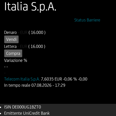
Italia S.p.A.
ISIN
Codice di Negoziazione
Status Barriere
DE000UG1BZT0
UG1BZT
Denaro
-
EUR
( 16.000 )
Vendi
Lettera
-
EUR
( 16.000 )
Compra
Variazione %
-
-
-
Telecom Italia S.p.A.
7,6035 EUR
-0,06 %
-0,00
In tempo reale
07.08.2026
- 17:29
ISIN
DE000UG1BZT0
Emittente
UniCredit Bank