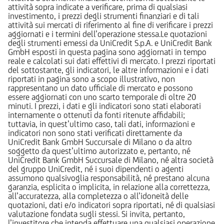
attività sopra indicate a verificare, prima di qualsiasi
investimento, i prezzi degli strumenti finanziari e di tali
attività sui mercati di riferimento al fine di verificare i prezzi
aggiornati e i termini dell’operazione stessa.Le quotazioni
degli strumenti emessi da UniCredit S.p.A. e UniCredit Bank
GmbH esposti in questa pagina sono aggiornati in tempo
reale e calcolati sui dati effettivi di mercato. I prezzi riportati
del sottostante, gli indicatori, le altre informazioni e i dati
riportati in pagina sono a scopo illustrativo, non
rappresentano un dato ufficiale di mercato e possono
essere aggiornati con uno scarto temporale di oltre 20
minuti. I prezzi, i dati e gli indicatori sono stati elaborati
internamente o ottenuti da fonti ritenute affidabili;
tuttavia, in quest’ultimo caso, tali dati, informazioni e
indicatori non sono stati verificati direttamente da
UniCredit Bank GmbH Succursale di Milano o da altro
soggetto da quest’ultimo autorizzato e, pertanto, né
UniCredit Bank GmbH Succursale di Milano, né altra società
del gruppo UniCredit, né i suoi dipendenti o agenti
assumono qualsivoglia responsabilità, né prestano alcuna
garanzia, esplicita o implicita, in relazione alla correttezza,
all’accuratezza, alla completezza o all’idoneità delle
quotazioni, dati e/o indicatori sopra riportati, né di qualsiasi
valutazione fondata sugli stessi. Si invita, pertanto,
l’investitore che intenda effettuare una qualsiasi operazione