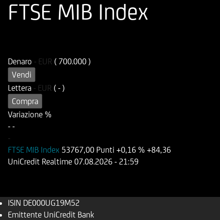
FTSE MIB Index
ISIN
Codice di Negoziazione
DE000UG19M52
UG19M5
Denaro
-
EUR
( 700.000 )
Vendi
Lettera
-
EUR
( - )
Compra
Variazione %
-
-
-
FTSE MIB Index
53767,00 Punti
+0,16 %
+84,36
UniCredit Realtime
07.08.2026
- 21:59
ISIN
DE000UG19M52
Emittente
UniCredit Bank