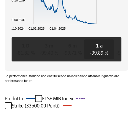
0,10 EUR
0,00 EUR
01.10.2024
01.01.2025
01.04.2025
1 D
3 m
6 m
1 a
3 a
-81,82 %
-99,40 %
-99,71 %
-99,89 %
-99,89 
Le performance storiche non costituiscono un'indicazione affidabile riguardo alle
performance future.
Prodotto
FTSE MIB Index
Strike (33500,00 Punti)
Eventi