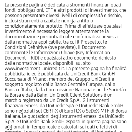
La presente pagina è dedicata a strumenti finanziari quali
fondi, obbligazioni, ETF e altri prodotti di investimento, che
possono presentare diversi livelli di complessità e rischio,
inclusi strumenti a capitale non garantito o
condizionatamente protetto. Prima di effettuare qualsiasi
investimento è necessario leggere attentamente la
documentazione precontrattuale e informativa prevista
dalla normativa applicabile, tra cui il Prospetto, le
Condizioni Definitive (ove previste), il Documento
contenente le Informazioni Chiave (Key Information
Document – KID) e qualsiasi altro documento richiesto
dalla normativa locale, disponibili sul sito
www.investimenti.unicredit.it. La presente pagina ha finalità
pubblicitarie ed è pubblicata da UniCredit Bank GmbH
Succursale di Milano, membro del Gruppo UniCredit e
soggetto regolato dalla Banca Centrale Europea, dalla
Banca d’Italia, dalla Commissione Nazionale per le Società e
la Borsa e dalla Bafin. UniCredit Client Solutions è un
marchio registrato da UniCredit S.p.A.. Gli strumenti
finanziari emessi da UniCredit SpA e UniCredit Bank GmbH
sono negoziati sul CERT-X di EuroTLX o SeDeX-MTF di Borsa
Italiana. Le quotazioni degli strumenti emessi da UniCredit
S.p.A. e UniCredit Bank GmbH esposti in questa pagina sono
aggiornati in tempo reale e calcolati sui dati effettivi di
mercato. I prezzi riportati del sottostante, gli indicatori, le