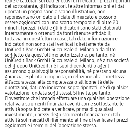
reale e calcolati sui dati effettivi di mercato. I prezzi riportati
del sottostante, gli indicatori, le altre informazioni e i dati
riportati in pagina sono a scopo illustrativo, non
rappresentano un dato ufficiale di mercato e possono
essere aggiornati con uno scarto temporale di oltre 20
minuti. I prezzi, i dati e gli indicatori sono stati elaborati
internamente o ottenuti da fonti ritenute affidabili;
tuttavia, in quest’ultimo caso, tali dati, informazioni e
indicatori non sono stati verificati direttamente da
UniCredit Bank GmbH Succursale di Milano o da altro
soggetto da quest’ultimo autorizzato e, pertanto, né
UniCredit Bank GmbH Succursale di Milano, né altra società
del gruppo UniCredit, né i suoi dipendenti o agenti
assumono qualsivoglia responsabilità, né prestano alcuna
garanzia, esplicita o implicita, in relazione alla correttezza,
all’accuratezza, alla completezza o all’idoneità delle
quotazioni, dati e/o indicatori sopra riportati, né di qualsiasi
valutazione fondata sugli stessi. Si invita, pertanto,
l’investitore che intenda effettuare una qualsiasi operazione
relativa a strumenti finanziari aventi come sottostante le
attività sopra indicate a verificare, prima di qualsiasi
investimento, i prezzi degli strumenti finanziari e di tali
attività sui mercati di riferimento al fine di verificare i prezzi
aggiornati e i termini dell’operazione stessa.