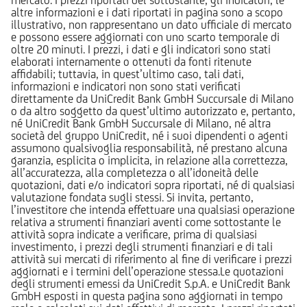
altre informazioni e i dati riportati in pagina sono a scopo
illustrativo, non rappresentano un dato ufficiale di mercato
e possono essere aggiornati con uno scarto temporale di
oltre 20 minuti. I prezzi, i dati e gli indicatori sono stati
elaborati internamente o ottenuti da fonti ritenute
affidabili; tuttavia, in quest’ultimo caso, tali dati,
informazioni e indicatori non sono stati verificati
direttamente da UniCredit Bank GmbH Succursale di Milano
o da altro soggetto da quest’ultimo autorizzato e, pertanto,
né UniCredit Bank GmbH Succursale di Milano, né altra
società del gruppo UniCredit, né i suoi dipendenti o agenti
assumono qualsivoglia responsabilità, né prestano alcuna
garanzia, esplicita o implicita, in relazione alla correttezza,
all’accuratezza, alla completezza o all’idoneità delle
quotazioni, dati e/o indicatori sopra riportati, né di qualsiasi
valutazione fondata sugli stessi. Si invita, pertanto,
l’investitore che intenda effettuare una qualsiasi operazione
relativa a strumenti finanziari aventi come sottostante le
attività sopra indicate a verificare, prima di qualsiasi
investimento, i prezzi degli strumenti finanziari e di tali
attività sui mercati di riferimento al fine di verificare i prezzi
aggiornati e i termini dell’operazione stessa.Le quotazioni
degli strumenti emessi da UniCredit S.p.A. e UniCredit Bank
GmbH esposti in questa pagina sono aggiornati in tempo