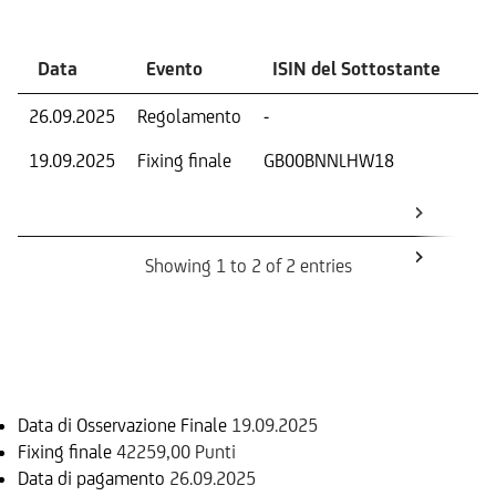
Data
Evento
ISIN del Sottostante
V
26.09.2025
Regolamento
-
Ri
19.09.2025
Fixing finale
GB00BNNLHW18
Val
Dat
Os
Showing 1 to 2 of 2 entries
Informazioni sul rimborso
Data di Osservazione Finale
19.09.2025
Fixing finale
42259,00 Punti
Data di pagamento
26.09.2025