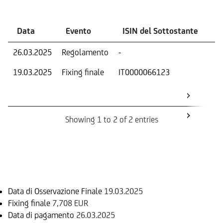
Data
Evento
ISIN del Sottostante
V
26.03.2025
Regolamento
-
Ri
19.03.2025
Fixing finale
IT0000066123
Val
Dat
Os
Showing 1 to 2 of 2 entries
Informazioni sul rimborso
Data di Osservazione Finale
19.03.2025
Fixing finale
7,708 EUR
Data di pagamento
26.03.2025