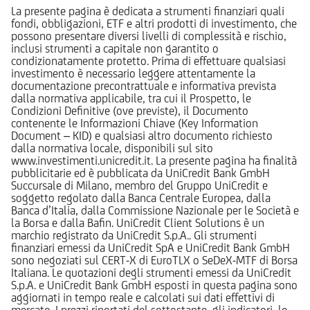
La presente pagina è dedicata a strumenti finanziari quali
fondi, obbligazioni, ETF e altri prodotti di investimento, che
possono presentare diversi livelli di complessità e rischio,
inclusi strumenti a capitale non garantito o
condizionatamente protetto. Prima di effettuare qualsiasi
investimento è necessario leggere attentamente la
documentazione precontrattuale e informativa prevista
dalla normativa applicabile, tra cui il Prospetto, le
Condizioni Definitive (ove previste), il Documento
contenente le Informazioni Chiave (Key Information
Document – KID) e qualsiasi altro documento richiesto
dalla normativa locale, disponibili sul sito
www.investimenti.unicredit.it. La presente pagina ha finalità
pubblicitarie ed è pubblicata da UniCredit Bank GmbH
Succursale di Milano, membro del Gruppo UniCredit e
soggetto regolato dalla Banca Centrale Europea, dalla
Banca d’Italia, dalla Commissione Nazionale per le Società e
la Borsa e dalla Bafin. UniCredit Client Solutions è un
marchio registrato da UniCredit S.p.A.. Gli strumenti
finanziari emessi da UniCredit SpA e UniCredit Bank GmbH
sono negoziati sul CERT-X di EuroTLX o SeDeX-MTF di Borsa
Italiana. Le quotazioni degli strumenti emessi da UniCredit
S.p.A. e UniCredit Bank GmbH esposti in questa pagina sono
aggiornati in tempo reale e calcolati sui dati effettivi di
mercato. I prezzi riportati del sottostante, gli indicatori, le