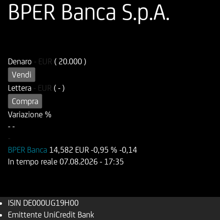
BPER Banca S.p.A.
ISIN
Codice di Negoziazione
DE000UG19H00
UG19H0
Denaro
-
EUR
( 20.000 )
Vendi
Lettera
-
EUR
( - )
Compra
Variazione %
-
-
-
BPER Banca
14,582 EUR
-0,95 %
-0,14
In tempo reale
07.08.2026
- 17:35
ISIN
DE000UG19H00
Emittente
UniCredit Bank