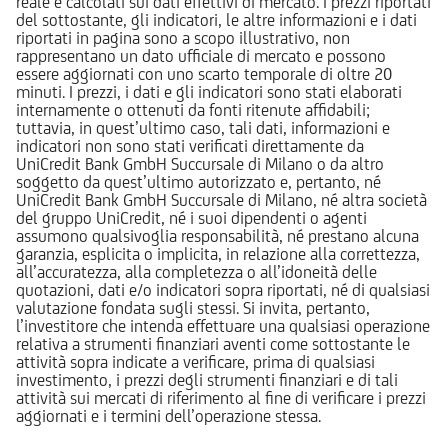
reale e calcolati sui dati effettivi di mercato. I prezzi riportati
del sottostante, gli indicatori, le altre informazioni e i dati
riportati in pagina sono a scopo illustrativo, non
rappresentano un dato ufficiale di mercato e possono
essere aggiornati con uno scarto temporale di oltre 20
minuti. I prezzi, i dati e gli indicatori sono stati elaborati
internamente o ottenuti da fonti ritenute affidabili;
tuttavia, in quest’ultimo caso, tali dati, informazioni e
indicatori non sono stati verificati direttamente da
UniCredit Bank GmbH Succursale di Milano o da altro
soggetto da quest’ultimo autorizzato e, pertanto, né
UniCredit Bank GmbH Succursale di Milano, né altra società
del gruppo UniCredit, né i suoi dipendenti o agenti
assumono qualsivoglia responsabilità, né prestano alcuna
garanzia, esplicita o implicita, in relazione alla correttezza,
all’accuratezza, alla completezza o all’idoneità delle
quotazioni, dati e/o indicatori sopra riportati, né di qualsiasi
valutazione fondata sugli stessi. Si invita, pertanto,
l’investitore che intenda effettuare una qualsiasi operazione
relativa a strumenti finanziari aventi come sottostante le
attività sopra indicate a verificare, prima di qualsiasi
investimento, i prezzi degli strumenti finanziari e di tali
attività sui mercati di riferimento al fine di verificare i prezzi
aggiornati e i termini dell’operazione stessa.