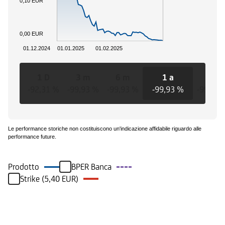
0,10 EUR
0,00 EUR
01.12.2024
01.01.2025
01.02.2025
1 D
3 m
6 m
1 a
3 a
-92,31 %
-99,93 %
-99,93 %
-99,93 %
-99,93 
Le performance storiche non costituiscono un'indicazione affidabile riguardo alle
performance future.
Prodotto
BPER Banca
Strike (5,40 EUR)
Eventi