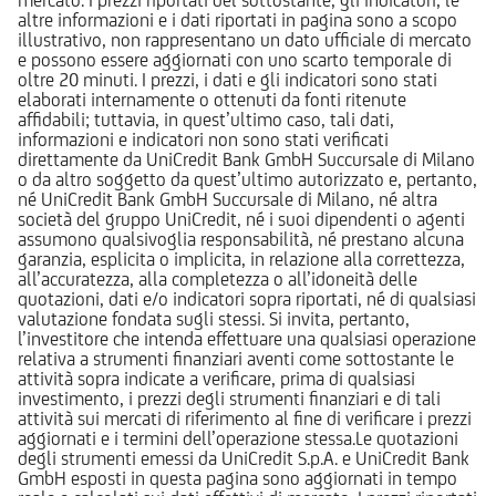
altre informazioni e i dati riportati in pagina sono a scopo
illustrativo, non rappresentano un dato ufficiale di mercato
e possono essere aggiornati con uno scarto temporale di
oltre 20 minuti. I prezzi, i dati e gli indicatori sono stati
elaborati internamente o ottenuti da fonti ritenute
affidabili; tuttavia, in quest’ultimo caso, tali dati,
informazioni e indicatori non sono stati verificati
direttamente da UniCredit Bank GmbH Succursale di Milano
o da altro soggetto da quest’ultimo autorizzato e, pertanto,
né UniCredit Bank GmbH Succursale di Milano, né altra
società del gruppo UniCredit, né i suoi dipendenti o agenti
assumono qualsivoglia responsabilità, né prestano alcuna
garanzia, esplicita o implicita, in relazione alla correttezza,
all’accuratezza, alla completezza o all’idoneità delle
quotazioni, dati e/o indicatori sopra riportati, né di qualsiasi
valutazione fondata sugli stessi. Si invita, pertanto,
l’investitore che intenda effettuare una qualsiasi operazione
relativa a strumenti finanziari aventi come sottostante le
attività sopra indicate a verificare, prima di qualsiasi
investimento, i prezzi degli strumenti finanziari e di tali
attività sui mercati di riferimento al fine di verificare i prezzi
aggiornati e i termini dell’operazione stessa.Le quotazioni
degli strumenti emessi da UniCredit S.p.A. e UniCredit Bank
GmbH esposti in questa pagina sono aggiornati in tempo