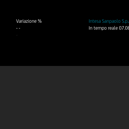
Variazione %
Intesa Sanpaolo S.p
-
-
In tempo reale
07.0
-