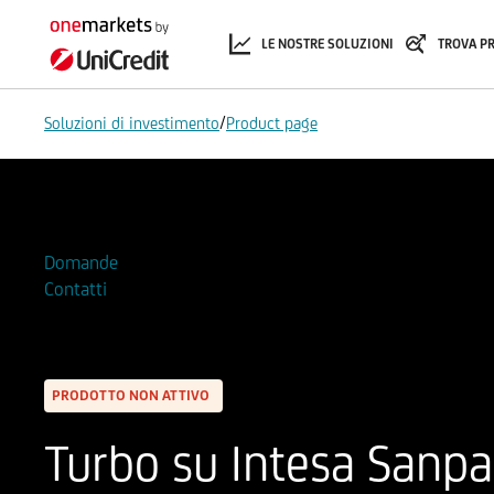
LE NOSTRE SOLUZIONI
TROVA P
/
Soluzioni di investimento
Product page
Aggiungi alla Watchlist
Domande
Contatti
PRODOTTO NON ATTIVO
Turbo su Intesa Sanpao