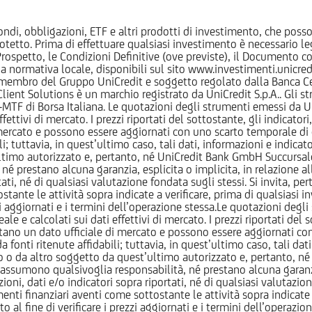
ndi, obbligazioni, ETF e altri prodotti di investimento, che posson
otetto. Prima di effettuare qualsiasi investimento è necessario
l Prospetto, le Condizioni Definitive (ove previste), il Documento
normativa locale, disponibili sul sito www.investimenti.unicredit.
membro del Gruppo UniCredit e soggetto regolato dalla Banca Cen
 Client Solutions è un marchio registrato da UniCredit S.p.A.. Gli 
F di Borsa Italiana. Le quotazioni degli strumenti emessi da Un
ttivi di mercato. I prezzi riportati del sottostante, gli indicatori,
ercato e possono essere aggiornati con uno scarto temporale di oltr
i; tuttavia, in quest’ultimo caso, tali dati, informazioni e indica
imo autorizzato e, pertanto, né UniCredit Bank GmbH Succursale d
 prestano alcuna garanzia, esplicita o implicita, in relazione all
tati, né di qualsiasi valutazione fondata sugli stessi. Si invita, pe
ante le attività sopra indicate a verificare, prima di qualsiasi inv
ezzi aggiornati e i termini dell’operazione stessa.Le quotazioni deg
 calcolati sui dati effettivi di mercato. I prezzi riportati del sot
tano un dato ufficiale di mercato e possono essere aggiornati con 
 fonti ritenute affidabili; tuttavia, in quest’ultimo caso, tali dati
o da altro soggetto da quest’ultimo autorizzato e, pertanto, né
assumono qualsivoglia responsabilità, né prestano alcuna garanzia,
oni, dati e/o indicatori sopra riportati, né di qualsiasi valutazione
nti finanziari aventi come sottostante le attività sopra indicate a
to al fine di verificare i prezzi aggiornati e i termini dell’operazio