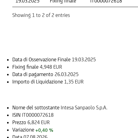
19.03.2025
Fixing finale
IT0000072618
Showing 1 to 2 of 2 entries
Informazioni sul rimborso
Data di Osservazione Finale
19.03.2025
Fixing finale
4,948 EUR
Data di pagamento
26.03.2025
Importo di Liquidazione
1,35 EUR
Sottostante
Nome del sottostante
Intesa Sanpaolo S.p.A.
ISIN
IT0000072618
Prezzo
6,824 EUR
Variazione
+0,40 %
Data
07.08.2026