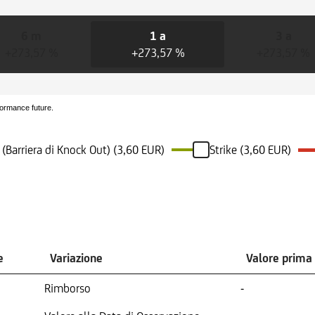
6 m
1 a
3 a
+273,57 %
+273,57 %
+273,57 %
formance future.
 (Barriera di Knock Out) (3,60 EUR)
Strike (3,60 EUR)
e
Variazione
Valore prima
Rimborso
-