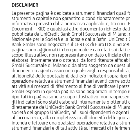
DISCLAIMER
La presente pagina è dedicata a strumenti finanziari quali fo
strumenti a capitale non garantito o condizionatamente pr
informativa prevista dalla normativa applicabile, tra cui i
Document – KID) e qualsiasi altro documento richiesto dalla 
pubblicata da UniCredit Bank GmbH Succursale di Milano, 
Nazionale per le Società e la Borsa e dalla Bafin. UniCredit
Bank GmbH sono negoziati sul CERT-X di EuroTLX o SeDeX-MT
pagina sono aggiornati in tempo reale e calcolati sui dati effe
scopo illustrativo, non rappresentano un dato ufficiale di m
elaborati internamente o ottenuti da fonti ritenute affidabil
GmbH Succursale di Milano o da altro soggetto da quest’ult
dipendenti o agenti assumono qualsivoglia responsabilità, né
all’idoneità delle quotazioni, dati e/o indicatori sopra ripor
operazione relativa a strumenti finanziari aventi come sottost
attività sui mercati di riferimento al fine di verificare i pr
GmbH esposti in questa pagina sono aggiornati in tempo reale e
riportati in pagina sono a scopo illustrativo, non rappresen
gli indicatori sono stati elaborati internamente o ottenuti da
direttamente da UniCredit Bank GmbH Succursale di Milano 
società del gruppo UniCredit, né i suoi dipendenti o agenti 
all’accuratezza, alla completezza o all’idoneità delle quotazi
intenda effettuare una qualsiasi operazione relativa a strume
strumenti finanziari e di tali attività sui mercati di riferimen