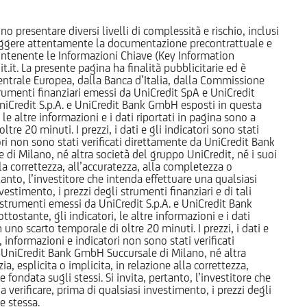
o presentare diversi livelli di complessità e rischio, inclusi
 leggere attentamente la documentazione precontrattuale e
 contenente le Informazioni Chiave (Key Information
it. La presente pagina ha finalità pubblicitarie ed è
trale Europea, dalla Banca d’Italia, dalla Commissione
strumenti finanziari emessi da UniCredit SpA e UniCredit
iCredit S.p.A. e UniCredit Bank GmbH esposti in questa
 le altre informazioni e i dati riportati in pagina sono a
e 20 minuti. I prezzi, i dati e gli indicatori sono stati
tori non sono stati verificati direttamente da UniCredit Bank
i Milano, né altra società del gruppo UniCredit, né i suoi
a correttezza, all’accuratezza, alla completezza o
rtanto, l’investitore che intenda effettuare una qualsiasi
estimento, i prezzi degli strumenti finanziari e di tali
li strumenti emessi da UniCredit S.p.A. e UniCredit Bank
tostante, gli indicatori, le altre informazioni e i dati
uno scarto temporale di oltre 20 minuti. I prezzi, i dati e
, informazioni e indicatori non sono stati verificati
 UniCredit Bank GmbH Succursale di Milano, né altra
 esplicita o implicita, in relazione alla correttezza,
 fondata sugli stessi. Si invita, pertanto, l’investitore che
 verificare, prima di qualsiasi investimento, i prezzi degli
ne stessa.