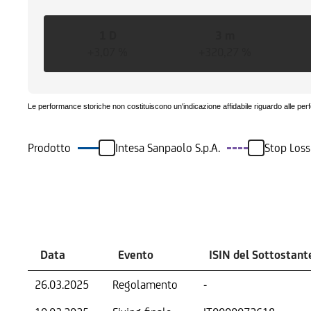
1 D
3 m
+3,07 %
+320,27 %
Le performance storiche non costituiscono un'indicazione affidabile riguardo alle per
Prodotto
Intesa Sanpaolo S.p.A.
Stop Loss
Eventi
Data
Evento
ISIN del Sottostant
26.03.2025
Regolamento
-