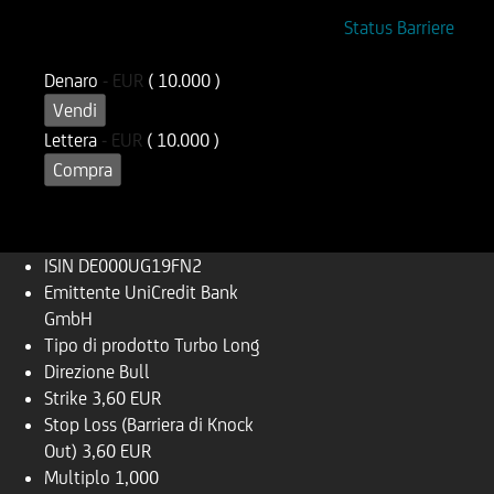
ISIN
Codice di Negoziazione
Status Barriere
DE000UG19FN2
UG19FN
Denaro
-
EUR
( 10.000 )
Vendi
Lettera
-
EUR
( 10.000 )
Compra
ISIN
DE000UG19FN2
Emittente
UniCredit Bank
GmbH
Tipo di prodotto
Turbo Long
Direzione
Bull
Strike
3,60 EUR
Stop Loss (Barriera di Knock
Out)
3,60 EUR
Multiplo
1,000