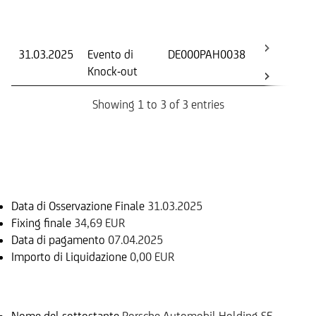
Dat
Os
31.03.2025
Evento di
DE000PAH0038
-
Knock-out
Showing 1 to 3 of 3 entries
Informazioni sul rimborso
Data di Osservazione Finale
31.03.2025
Fixing finale
34,69 EUR
Data di pagamento
07.04.2025
Importo di Liquidazione
0,00 EUR
Sottostante
Nome del sottostante
Porsche Automobil Holding SE