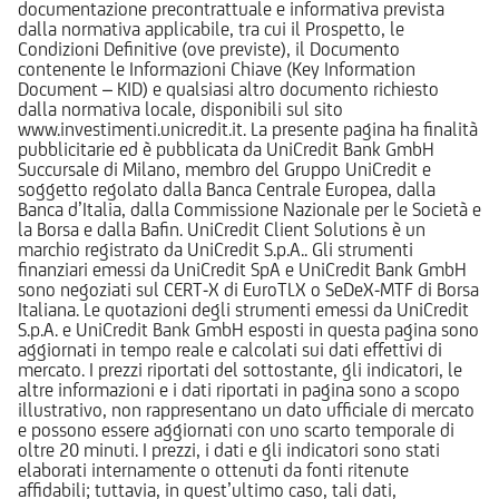
documentazione precontrattuale e informativa prevista
dalla normativa applicabile, tra cui il Prospetto, le
Condizioni Definitive (ove previste), il Documento
contenente le Informazioni Chiave (Key Information
Document – KID) e qualsiasi altro documento richiesto
dalla normativa locale, disponibili sul sito
www.investimenti.unicredit.it. La presente pagina ha finalità
pubblicitarie ed è pubblicata da UniCredit Bank GmbH
Succursale di Milano, membro del Gruppo UniCredit e
soggetto regolato dalla Banca Centrale Europea, dalla
Banca d’Italia, dalla Commissione Nazionale per le Società e
la Borsa e dalla Bafin. UniCredit Client Solutions è un
marchio registrato da UniCredit S.p.A.. Gli strumenti
finanziari emessi da UniCredit SpA e UniCredit Bank GmbH
sono negoziati sul CERT-X di EuroTLX o SeDeX-MTF di Borsa
Italiana. Le quotazioni degli strumenti emessi da UniCredit
S.p.A. e UniCredit Bank GmbH esposti in questa pagina sono
aggiornati in tempo reale e calcolati sui dati effettivi di
mercato. I prezzi riportati del sottostante, gli indicatori, le
altre informazioni e i dati riportati in pagina sono a scopo
illustrativo, non rappresentano un dato ufficiale di mercato
e possono essere aggiornati con uno scarto temporale di
oltre 20 minuti. I prezzi, i dati e gli indicatori sono stati
elaborati internamente o ottenuti da fonti ritenute
affidabili; tuttavia, in quest’ultimo caso, tali dati,