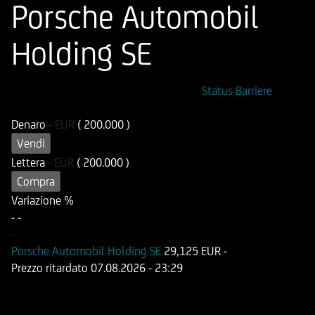
Porsche Automobil
Holding SE
ISIN
Codice di Negoziazione
Status Barriere
DE000UG18CT8
UG18CT
Denaro
-
EUR
( 200.000 )
Vendi
Lettera
-
EUR
( 200.000 )
Compra
Variazione %
-
-
-
Porsche Automobil Holding SE
29,125 EUR
-
Prezzo ritardato
07.08.2026
- 23:29