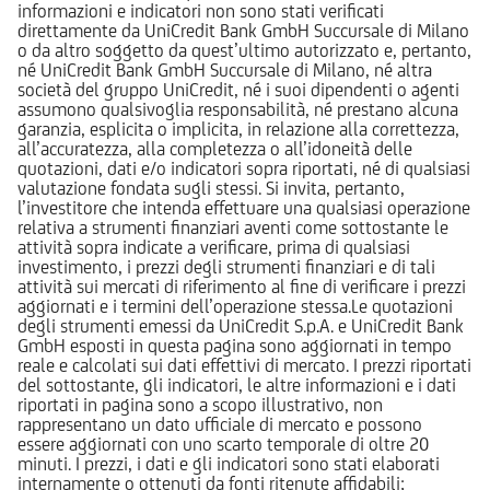
informazioni e indicatori non sono stati verificati
direttamente da UniCredit Bank GmbH Succursale di Milano
o da altro soggetto da quest’ultimo autorizzato e, pertanto,
né UniCredit Bank GmbH Succursale di Milano, né altra
società del gruppo UniCredit, né i suoi dipendenti o agenti
assumono qualsivoglia responsabilità, né prestano alcuna
garanzia, esplicita o implicita, in relazione alla correttezza,
all’accuratezza, alla completezza o all’idoneità delle
quotazioni, dati e/o indicatori sopra riportati, né di qualsiasi
valutazione fondata sugli stessi. Si invita, pertanto,
l’investitore che intenda effettuare una qualsiasi operazione
relativa a strumenti finanziari aventi come sottostante le
attività sopra indicate a verificare, prima di qualsiasi
investimento, i prezzi degli strumenti finanziari e di tali
attività sui mercati di riferimento al fine di verificare i prezzi
aggiornati e i termini dell’operazione stessa.Le quotazioni
degli strumenti emessi da UniCredit S.p.A. e UniCredit Bank
GmbH esposti in questa pagina sono aggiornati in tempo
reale e calcolati sui dati effettivi di mercato. I prezzi riportati
del sottostante, gli indicatori, le altre informazioni e i dati
riportati in pagina sono a scopo illustrativo, non
rappresentano un dato ufficiale di mercato e possono
essere aggiornati con uno scarto temporale di oltre 20
minuti. I prezzi, i dati e gli indicatori sono stati elaborati
internamente o ottenuti da fonti ritenute affidabili;