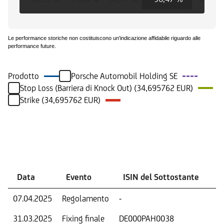
Le performance storiche non costituiscono un'indicazione affidabile riguardo alle
performance future.
Prodotto
Porsche Automobil Holding SE
Stop Loss (Barriera di Knock Out) (34,695762 EUR)
Strike (34,695762 EUR)
Eventi
Data
Evento
ISIN del Sottostante
V
07.04.2025
Regolamento
-
Ri
31.03.2025
Fixing finale
DE000PAH0038
Val