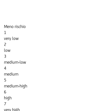
Indicatore di Rischio
Meno rischio
1
very low
2
low
3
medium-low
4
medium
5
medium-high
6
high
7
very high