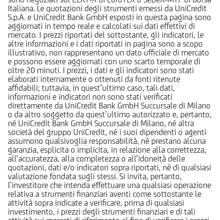
Italiana. Le quotazioni degli strumenti emessi da UniCredit
S.p.A. e UniCredit Bank GmbH esposti in questa pagina sono
aggiornati in tempo reale e calcolati sui dati effettivi di
mercato. I prezzi riportati del sottostante, gli indicatori, le
altre informazioni e i dati riportati in pagina sono a scopo
illustrativo, non rappresentano un dato ufficiale di mercato
e possono essere aggiornati con uno scarto temporale di
oltre 20 minuti. I prezzi, i dati e gli indicatori sono stati
elaborati internamente o ottenuti da fonti ritenute
affidabili; tuttavia, in quest’ultimo caso, tali dati,
informazioni e indicatori non sono stati verificati
direttamente da UniCredit Bank GmbH Succursale di Milano
o da altro soggetto da quest’ultimo autorizzato e, pertanto,
né UniCredit Bank GmbH Succursale di Milano, né altra
società del gruppo UniCredit, né i suoi dipendenti o agenti
assumono qualsivoglia responsabilità, né prestano alcuna
garanzia, esplicita o implicita, in relazione alla correttezza,
all’accuratezza, alla completezza o all’idoneità delle
quotazioni, dati e/o indicatori sopra riportati, né di qualsiasi
valutazione fondata sugli stessi. Si invita, pertanto,
l’investitore che intenda effettuare una qualsiasi operazione
relativa a strumenti finanziari aventi come sottostante le
attività sopra indicate a verificare, prima di qualsiasi
investimento, i prezzi degli strumenti finanziari e di tali