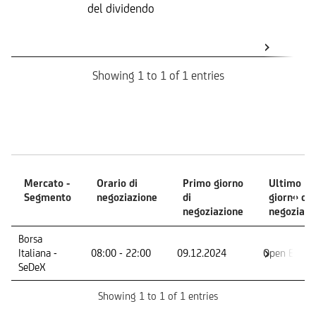
del dividendo
S
(
K
Showing 1 to 1 of 1 entries
Mercati
Mercato -
Orario di
Primo giorno
Ultimo
Segmento
negoziazione
di
giorno di
negoziazione
negoziazi
Mercato -
Orario di
Primo giorno
Ultimo
Borsa
Segmento
negoziazione
di
giorno di
Italiana -
08:00 - 22:00
09.12.2024
Open End
negoziazione
negoziazi
SeDeX
Showing 1 to 1 of 1 entries