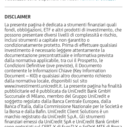
DISCLAIMER
La presente pagina è dedicata a strumenti finanziari quali
fondi, obbligazioni, ETF e altri prodotti di investimento, che
possono presentare diversi livelli di complessità e rischio,
inclusi strumenti a capitale non garantito o
condizionatamente protetto. Prima di effettuare qualsiasi
investimento è necessario leggere attentamente la
documentazione precontrattuale e informativa prevista
dalla normativa applicabile, tra cui il Prospetto, le
Condizioni Definitive (ove previste), il Documento
contenente le Informazioni Chiave (Key Information
Document – KID) e qualsiasi altro documento richiesto
dalla normativa locale, disponibili sul sito
www.investimenti.unicredit.it. La presente pagina ha finalità
pubblicitarie ed è pubblicata da UniCredit Bank GmbH
Succursale di Milano, membro del Gruppo UniCredit e
soggetto regolato dalla Banca Centrale Europea, dalla
Banca d’Italia, dalla Commissione Nazionale per le Società e
la Borsa e dalla Bafin. UniCredit Client Solutions è un
marchio registrato da UniCredit S.p.A.. Gli strumenti
finanziari emessi da UniCredit SpA e UniCredit Bank GmbH
sono negoziati sul CERT-X di EuroTLX o SeDeX-MTF di Borsa