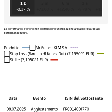
1 D
3 m
6 m
1 a
3 a
-0,17 %
+73,03 %
+12,40 %
-8,79 %
+416,74
Le performance storiche non costituiscono un'indicazione affidabile riguardo alle
performance future.
Prodotto
Air France-KLM S.A.
Stop Loss (Barriera di Knock Out) (7,195021 EUR)
Strike (7,195021 EUR)
Eventi
Data
Evento
ISIN del Sottostante
08.07.2025
Aggiustamento
FR001400J770
S