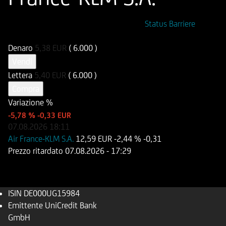
ISIN
Codice di Negoziazione
Status Barriere
DE000UG15984
UG1598
Denaro
5,38
EUR
( 6.000 )
Vendi
Lettera
5,40
EUR
( 6.000 )
Compra
Variazione %
-5,78 %
-0,33 EUR
07.08.2026
18:11
Air France-KLM S.A.
12,59 EUR
-2,44 %
-0,31
Prezzo ritardato
07.08.2026
- 17:29
ISIN
DE000UG15984
Emittente
UniCredit Bank
GmbH