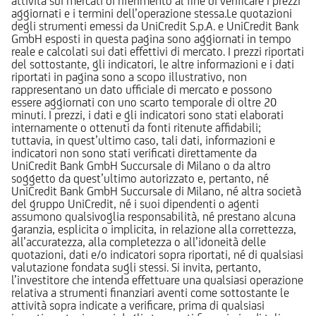
attività sui mercati di riferimento al fine di verificare i prezzi
aggiornati e i termini dell’operazione stessa.Le quotazioni
degli strumenti emessi da UniCredit S.p.A. e UniCredit Bank
GmbH esposti in questa pagina sono aggiornati in tempo
reale e calcolati sui dati effettivi di mercato. I prezzi riportati
del sottostante, gli indicatori, le altre informazioni e i dati
riportati in pagina sono a scopo illustrativo, non
rappresentano un dato ufficiale di mercato e possono
essere aggiornati con uno scarto temporale di oltre 20
minuti. I prezzi, i dati e gli indicatori sono stati elaborati
internamente o ottenuti da fonti ritenute affidabili;
tuttavia, in quest’ultimo caso, tali dati, informazioni e
indicatori non sono stati verificati direttamente da
UniCredit Bank GmbH Succursale di Milano o da altro
soggetto da quest’ultimo autorizzato e, pertanto, né
UniCredit Bank GmbH Succursale di Milano, né altra società
del gruppo UniCredit, né i suoi dipendenti o agenti
assumono qualsivoglia responsabilità, né prestano alcuna
garanzia, esplicita o implicita, in relazione alla correttezza,
all’accuratezza, alla completezza o all’idoneità delle
quotazioni, dati e/o indicatori sopra riportati, né di qualsiasi
valutazione fondata sugli stessi. Si invita, pertanto,
l’investitore che intenda effettuare una qualsiasi operazione
relativa a strumenti finanziari aventi come sottostante le
attività sopra indicate a verificare, prima di qualsiasi