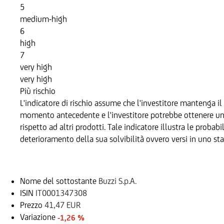
5
medium-high
6
high
7
very high
very high
Più rischio
L'indicatore di rischio assume che l'investitore mantenga il 
momento antecedente e l'investitore potrebbe ottenere un re
rispetto ad altri prodotti. Tale indicatore illustra le probab
deterioramento della sua solvibilità ovvero versi in uno sta
Sottostante
Nome del sottostante
Buzzi S.p.A.
ISIN
IT0001347308
Prezzo
41,47 EUR
Variazione
-1,26 %