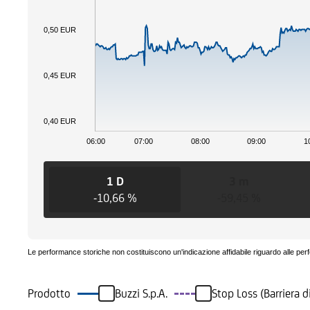
0,50 EUR
0,45 EUR
0,40 EUR
06:00
07:00
08:00
09:00
1
1 D
3 m
-10,66 %
-59,45 %
Le performance storiche non costituiscono un'indicazione affidabile riguardo alle per
Prodotto
Buzzi S.p.A.
Stop Loss (Barriera 