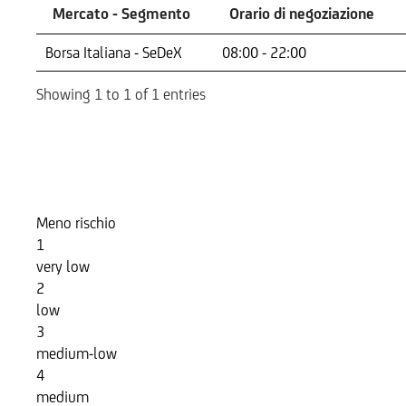
Mercato - Segmento
Orario di negoziazione
Mercato - Segmento
Orario di negoziazione
Borsa Italiana - SeDeX
08:00 - 22:00
Showing 1 to 1 of 1 entries
Indicatore di Rischio
Meno rischio
1
very low
2
low
3
medium-low
4
medium