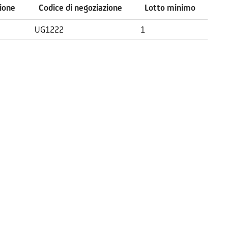
zione
Codice di negoziazione
Lotto minimo
zione
Codice di negoziazione
Lotto minimo
UG1222
1