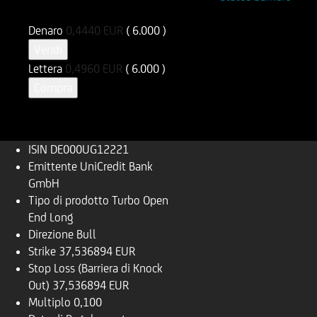
DE000UG12221
UG1222
Denaro
0,4440
EUR
( 6.000 )
Vendi
Lettera
0,4960
EUR
( 6.000 )
Compra
ISIN
DE000UG12221
Emittente
UniCredit Bank
GmbH
Tipo di prodotto
Turbo Open
End Long
Direzione
Bull
Strike
37,536894 EUR
Stop Loss (Barriera di Knock
Out)
37,536894 EUR
Multiplo
0,100