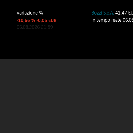
Variazione %
Buzzi S.p.A.
41,47 E
In tempo reale
06.0
-10,66 %
-0,05 EUR
06.08.2026
21:59