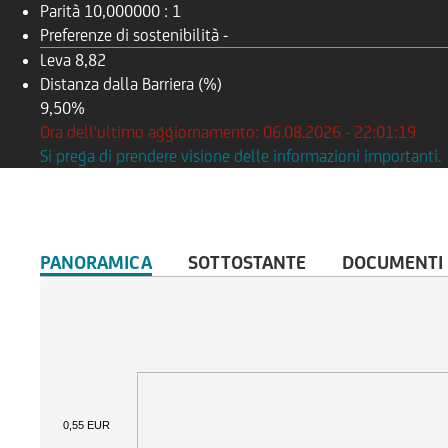
Parità
10,000000 : 1
Preferenze di sostenibilità
-
Leva
8,82
Distanza dalla Barriera (%)
9,50%
Ora dell'ultimo aggiornamento: 06.08.2026 - 22:01:19
Si prega di prendere visione delle informazioni importanti.
PANORAMICA
SOTTOSTANTE
DOCUMENTI
0,55 EUR