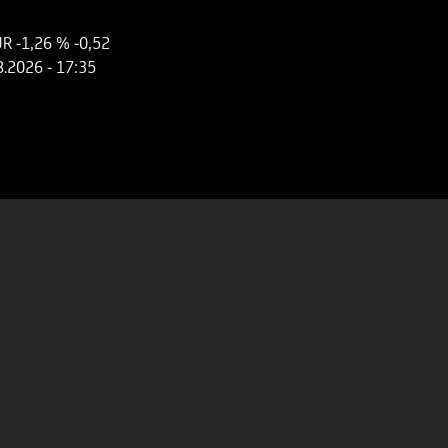
UR
-1,26 %
-0,52
8.2026
- 17:35