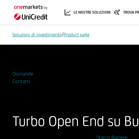
LE NOSTRE SOLUZIONI
TROVA P
/
Soluzioni di investimento
Product page
Aggiungi alla Watchlist
Domande
Contatti
Turbo Open End su Buz
ISIN
Codice di Negoziazione
Status Barriere