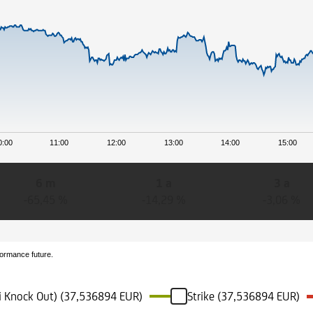
0:00
11:00
12:00
13:00
14:00
15:00
6 m
1 a
3 a
-65,45 %
-14,29 %
-3,06 %
formance future.
di Knock Out) (37,536894 EUR)
Strike (37,536894 EUR)