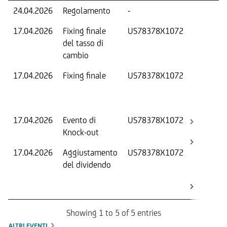
24.04.2026
Regolamento
-
17.04.2026
Fixing finale
US78378X1072
T
del tasso di
cambio
17.04.2026
Fixing finale
US78378X1072
V
D
O
17.04.2026
Evento di
US78378X1072
-
Knock-out
17.04.2026
Aggiustamento
US78378X1072
S
del dividendo
S
(
K
Showing 1 to 5 of 5 entries
ALTRI EVENTI