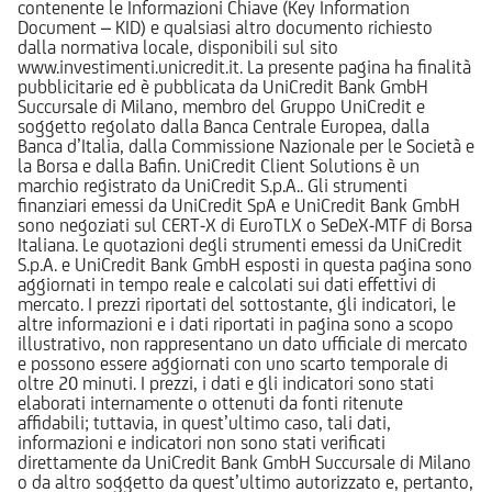
contenente le Informazioni Chiave (Key Information
Document – KID) e qualsiasi altro documento richiesto
dalla normativa locale, disponibili sul sito
www.investimenti.unicredit.it. La presente pagina ha finalità
pubblicitarie ed è pubblicata da UniCredit Bank GmbH
Succursale di Milano, membro del Gruppo UniCredit e
soggetto regolato dalla Banca Centrale Europea, dalla
Banca d’Italia, dalla Commissione Nazionale per le Società e
la Borsa e dalla Bafin. UniCredit Client Solutions è un
marchio registrato da UniCredit S.p.A.. Gli strumenti
finanziari emessi da UniCredit SpA e UniCredit Bank GmbH
sono negoziati sul CERT-X di EuroTLX o SeDeX-MTF di Borsa
Italiana. Le quotazioni degli strumenti emessi da UniCredit
S.p.A. e UniCredit Bank GmbH esposti in questa pagina sono
aggiornati in tempo reale e calcolati sui dati effettivi di
mercato. I prezzi riportati del sottostante, gli indicatori, le
altre informazioni e i dati riportati in pagina sono a scopo
illustrativo, non rappresentano un dato ufficiale di mercato
e possono essere aggiornati con uno scarto temporale di
oltre 20 minuti. I prezzi, i dati e gli indicatori sono stati
elaborati internamente o ottenuti da fonti ritenute
affidabili; tuttavia, in quest’ultimo caso, tali dati,
informazioni e indicatori non sono stati verificati
direttamente da UniCredit Bank GmbH Succursale di Milano
o da altro soggetto da quest’ultimo autorizzato e, pertanto,