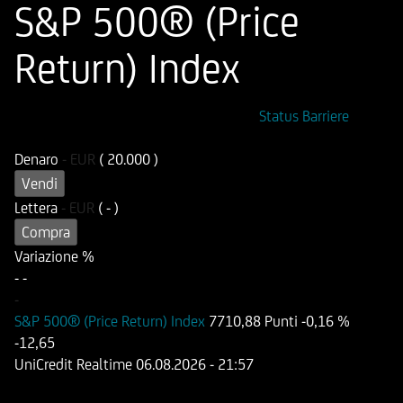
S&P 500® (Price
Return) Index
ISIN
Codice di Negoziazione
Status Barriere
DE000UG11V59
UG11V5
Denaro
-
EUR
( 20.000 )
Vendi
Lettera
-
EUR
( - )
Compra
Variazione %
-
-
-
S&P 500® (Price Return) Index
7710,88 Punti
-0,16 %
-12,65
UniCredit Realtime
06.08.2026
- 21:57