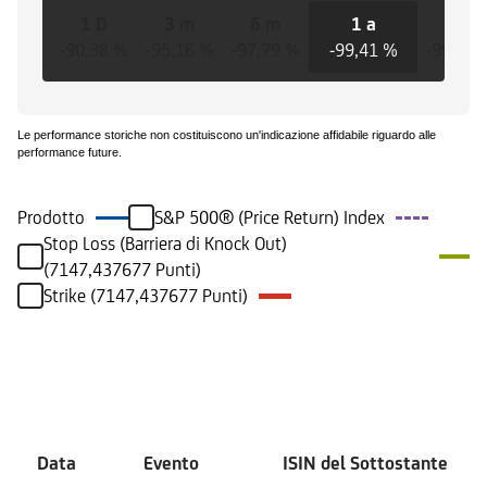
1 D
3 m
6 m
1 a
3 a
-90,38 %
-95,16 %
-97,79 %
-99,41 %
-99,06 
Le performance storiche non costituiscono un'indicazione affidabile riguardo alle
performance future.
Prodotto
S&P 500® (Price Return) Index
Stop Loss (Barriera di Knock Out)
(7147,437677 Punti)
Strike (7147,437677 Punti)
Eventi
Data
Evento
ISIN del Sottostante