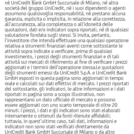
né UniCredit Bank GmbH Succursale di Milano, né altra
società del gruppo UniCredit, né i suoi dipendenti o agenti
assumono qualsivoglia responsabilità, né prestano alcuna
garanzia, esplicita o implicita, in relazione alla correttezza,
all’accuratezza, alla completezza o all’idoneità delle
quotazioni, dati e/o indicatori sopra riportati, né di qualsiasi
valutazione fondata sugli stessi. Si invita, pertanto,
l’investitore che intenda effettuare una qualsiasi operazione
relativa a strumenti finanziari aventi come sottostante le
attività sopra indicate a verificare, prima di qualsiasi
investimento, i prezzi degli strumenti finanziari e di tali
attività sui mercati di riferimento al fine di verificare i prezzi
aggiornati e i termini dell’operazione stessa.Le quotazioni
degli strumenti emessi da UniCredit S.p.A. e UniCredit Bank
GmbH esposti in questa pagina sono aggiornati in tempo
reale e calcolati sui dati effettivi di mercato. I prezzi riportati
del sottostante, gli indicatori, le altre informazioni e i dati
riportati in pagina sono a scopo illustrativo, non
rappresentano un dato ufficiale di mercato e possono
essere aggiornati con uno scarto temporale di oltre 20
minuti. I prezzi, i dati e gli indicatori sono stati elaborati
internamente o ottenuti da fonti ritenute affidabili;
tuttavia, in quest’ultimo caso, tali dati, informazioni e
indicatori non sono stati verificati direttamente da
UniCredit Bank GmbH Succursale di Milano o da altro