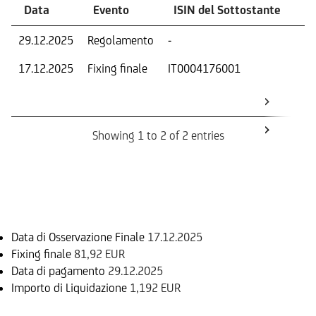
Data
Evento
ISIN del Sottostante
V
29.12.2025
Regolamento
-
Ri
17.12.2025
Fixing finale
IT0004176001
Val
Dat
Os
Showing 1 to 2 of 2 entries
Informazioni sul rimborso
Data di Osservazione Finale
17.12.2025
Fixing finale
81,92 EUR
Data di pagamento
29.12.2025
Importo di Liquidazione
1,192 EUR
Sottostante