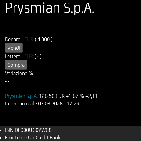
Prysmian S.p.A.
ISIN
Codice di Negoziazione
DE000UG0YWG8
UG0YWG
Denaro
-
EUR
( 4.000 )
Vendi
Lettera
-
EUR
( - )
Compra
Variazione %
-
-
-
Prysmian S.p.A.
126,50 EUR
+1,67 %
+2,11
In tempo reale
07.08.2026
- 17:29
ISIN
DE000UG0YWG8
Emittente
UniCredit Bank