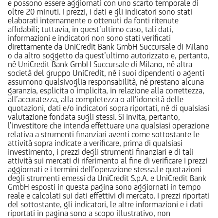
e possono essere aggiornati con uno scarto temporale di
oltre 20 minuti. I prezzi, i dati e gli indicatori sono stati
elaborati internamente o ottenuti da fonti ritenute
affidabili; tuttavia, in quest’ultimo caso, tali dati,
informazioni e indicatori non sono stati verificati
direttamente da UniCredit Bank GmbH Succursale di Milano
o da altro soggetto da quest’ultimo autorizzato e, pertanto,
né UniCredit Bank GmbH Succursale di Milano, né altra
società del gruppo UniCredit, né i suoi dipendenti o agenti
assumono qualsivoglia responsabilità, né prestano alcuna
garanzia, esplicita o implicita, in relazione alla correttezza,
all’accuratezza, alla completezza o all’idoneità delle
quotazioni, dati e/o indicatori sopra riportati, né di qualsiasi
valutazione fondata sugli stessi. Si invita, pertanto,
l’investitore che intenda effettuare una qualsiasi operazione
relativa a strumenti finanziari aventi come sottostante le
attività sopra indicate a verificare, prima di qualsiasi
investimento, i prezzi degli strumenti finanziari e di tali
attività sui mercati di riferimento al fine di verificare i prezzi
aggiornati e i termini dell’operazione stessa.Le quotazioni
degli strumenti emessi da UniCredit S.p.A. e UniCredit Bank
GmbH esposti in questa pagina sono aggiornati in tempo
reale e calcolati sui dati effettivi di mercato. I prezzi riportati
del sottostante, gli indicatori, le altre informazioni e i dati
riportati in pagina sono a scopo illustrativo, non