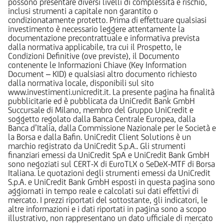
possono presentare diversi livelli di complessità e rischio,
inclusi strumenti a capitale non garantito o
condizionatamente protetto. Prima di effettuare qualsiasi
investimento è necessario leggere attentamente la
documentazione precontrattuale e informativa prevista
dalla normativa applicabile, tra cui il Prospetto, le
Condizioni Definitive (ove previste), il Documento
contenente le Informazioni Chiave (Key Information
Document – KID) e qualsiasi altro documento richiesto
dalla normativa locale, disponibili sul sito
www.investimenti.unicredit.it. La presente pagina ha finalità
pubblicitarie ed è pubblicata da UniCredit Bank GmbH
Succursale di Milano, membro del Gruppo UniCredit e
soggetto regolato dalla Banca Centrale Europea, dalla
Banca d’Italia, dalla Commissione Nazionale per le Società e
la Borsa e dalla Bafin. UniCredit Client Solutions è un
marchio registrato da UniCredit S.p.A.. Gli strumenti
finanziari emessi da UniCredit SpA e UniCredit Bank GmbH
sono negoziati sul CERT-X di EuroTLX o SeDeX-MTF di Borsa
Italiana. Le quotazioni degli strumenti emessi da UniCredit
S.p.A. e UniCredit Bank GmbH esposti in questa pagina sono
aggiornati in tempo reale e calcolati sui dati effettivi di
mercato. I prezzi riportati del sottostante, gli indicatori, le
altre informazioni e i dati riportati in pagina sono a scopo
illustrativo, non rappresentano un dato ufficiale di mercato