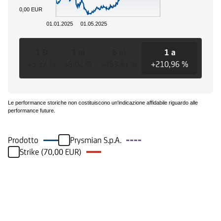
0,00 EUR
01.01.2025
01.05.2025
1 D
3 m
6 m
1 a
3
+5,37 %
+8,02 %
+483,81 %
+210,96 %
+164
Le performance storiche non costituiscono un'indicazione affidabile riguardo alle
performance future.
Prodotto
Prysmian S.p.A.
Strike (70,00 EUR)
Eventi