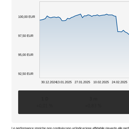
100,00 EUR
97,50 EUR
95,00 EUR
92,50 EUR
30.12.2024
13.01.2025
27.01.2025
10.02.2025
24.02.2025
1 D
3 m
+0,01 %
+0,83 %
Le performance storiche non costituiscono un'indicazione affidabile riguardo alle per