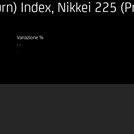
n) Index, Nikkei 225 (Pr
Variazione %
-
-
-