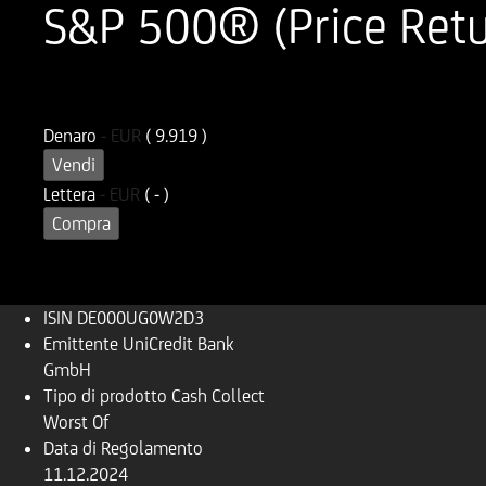
S&P 500® (Price Retur
ISIN
Codice di Negoziazione
DE000UG0W2D3
UG0W2D
Denaro
-
EUR
( 9.919 )
Vendi
Lettera
-
EUR
( - )
Compra
ISIN
DE000UG0W2D3
Emittente
UniCredit Bank
GmbH
Tipo di prodotto
Cash Collect
Worst Of
Data di Regolamento
11.12.2024