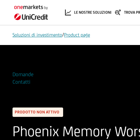
LE NOSTRE SOLUZIONI
TROVA P
/
Soluzioni di investimento
Product page
Aggiungi alla Watchlist
Domande
Contatti
PRODOTTO NON ATTIVO
Phoenix Memory Wors