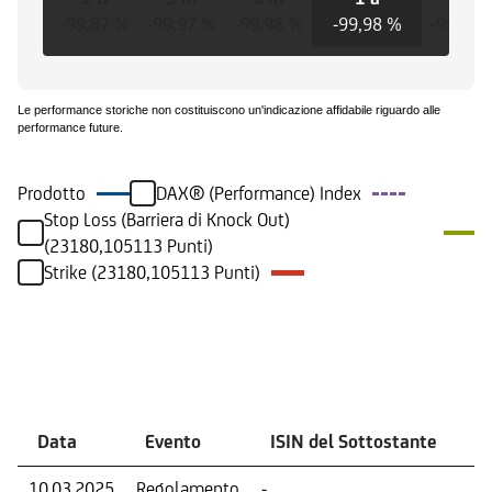
-99,87 %
-99,97 %
-99,98 %
-99,98 %
-99,98 
Le performance storiche non costituiscono un'indicazione affidabile riguardo alle
performance future.
Prodotto
DAX® (Performance) Index
Stop Loss (Barriera di Knock Out)
(23180,105113 Punti)
Strike (23180,105113 Punti)
Eventi
Data
Evento
ISIN del Sottostante
V
10.03.2025
Regolamento
-
Ri