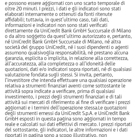
e possono essere aggiornati con uno scarto temporale di
oltre 20 minuti. I prezzi, i dati e gli indicatori sono stati
elaborati internamente o ottenuti da fonti ritenute
affidabili; tuttavia, in quest’ultimo caso, tali dati,
informazioni e indicatori non sono stati verificati
direttamente da UniCredit Bank GmbH Succursale di Milano
o da altro soggetto da quest’ultimo autorizzato e, pertanto,
né UniCredit Bank GmbH Succursale di Milano, né altra
società del gruppo UniCredit, né i suoi dipendenti o agenti
assumono qualsivoglia responsabilità, né prestano alcuna
garanzia, esplicita o implicita, in relazione alla correttezza,
all’accuratezza, alla completezza o all’idoneità delle
quotazioni, dati e/o indicatori sopra riportati, né di qualsiasi
valutazione fondata sugli stessi. Si invita, pertanto,
l’investitore che intenda effettuare una qualsiasi operazione
relativa a strumenti finanziari aventi come sottostante le
attività sopra indicate a verificare, prima di qualsiasi
investimento, i prezzi degli strumenti finanziari e di tali
attività sui mercati di riferimento al fine di verificare i prezzi
aggiornati e i termini dell’operazione stessa.Le quotazioni
degli strumenti emessi da UniCredit S.p.A. e UniCredit Bank
GmbH esposti in questa pagina sono aggiornati in tempo
reale e calcolati sui dati effettivi di mercato. I prezzi riportati
del sottostante, gli indicatori, le altre informazioni e i dati
riportati in pagina sono a scopo illustrativo, non