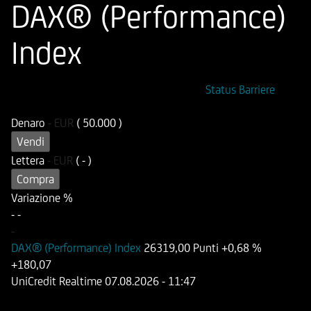
DAX® (Performance)
Index
ISIN
Codice di Negoziazione
Status Barriere
DE000UG0UWN2
UG0UWN
Denaro
-
EUR
( 50.000 )
Vendi
Lettera
-
EUR
( - )
Compra
Variazione %
-
-
-
DAX® (Performance) Index
26319,00 Punti
+0,68 %
+180,07
UniCredit Realtime
07.08.2026
- 11:47