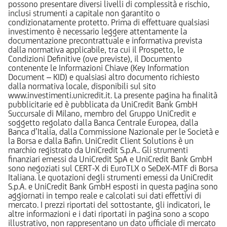
possono presentare diversi livelli di complessità e rischio,
inclusi strumenti a capitale non garantito o
condizionatamente protetto. Prima di effettuare qualsiasi
investimento è necessario leggere attentamente la
documentazione precontrattuale e informativa prevista
dalla normativa applicabile, tra cui il Prospetto, le
Condizioni Definitive (ove previste), il Documento
contenente le Informazioni Chiave (Key Information
Document – KID) e qualsiasi altro documento richiesto
dalla normativa locale, disponibili sul sito
www.investimenti.unicredit.it. La presente pagina ha finalità
pubblicitarie ed è pubblicata da UniCredit Bank GmbH
Succursale di Milano, membro del Gruppo UniCredit e
soggetto regolato dalla Banca Centrale Europea, dalla
Banca d’Italia, dalla Commissione Nazionale per le Società e
la Borsa e dalla Bafin. UniCredit Client Solutions è un
marchio registrato da UniCredit S.p.A.. Gli strumenti
finanziari emessi da UniCredit SpA e UniCredit Bank GmbH
sono negoziati sul CERT-X di EuroTLX o SeDeX-MTF di Borsa
Italiana. Le quotazioni degli strumenti emessi da UniCredit
S.p.A. e UniCredit Bank GmbH esposti in questa pagina sono
aggiornati in tempo reale e calcolati sui dati effettivi di
mercato. I prezzi riportati del sottostante, gli indicatori, le
altre informazioni e i dati riportati in pagina sono a scopo
illustrativo, non rappresentano un dato ufficiale di mercato