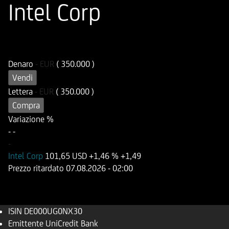
Intel Corp
ISIN
Codice di Negoziazione
DE000UG0NX30
UG0NX3
Denaro
-
EUR
( 350.000 )
Vendi
Lettera
-
EUR
( 350.000 )
Compra
Variazione %
-
-
-
Intel Corp
101,65 USD
+1,46 %
+1,49
Prezzo ritardato
07.08.2026
- 02:00
ISIN
DE000UG0NX30
Emittente
UniCredit Bank