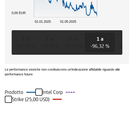
0,00 EUR
01.01.2025
01.05.2025
1 D
3 m
6 m
1 a
3 a
-57,35 %
-79,29 %
-95,44 %
-96,32 %
-96,32 
Le performance storiche non costituiscono un'indicazione affidabile riguardo alle
performance future.
Prodotto
Intel Corp
Strike (25,00 USD)
Eventi