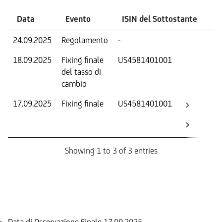
Data
Evento
ISIN del Sottostante
V
24.09.2025
Regolamento
-
Ri
18.09.2025
Fixing finale
US4581401001
Tas
del tasso di
ca
cambio
17.09.2025
Fixing finale
US4581401001
Val
Dat
Os
Showing 1 to 3 of 3 entries
Informazioni sul rimborso
Data di Osservazione Finale
17.09.2025