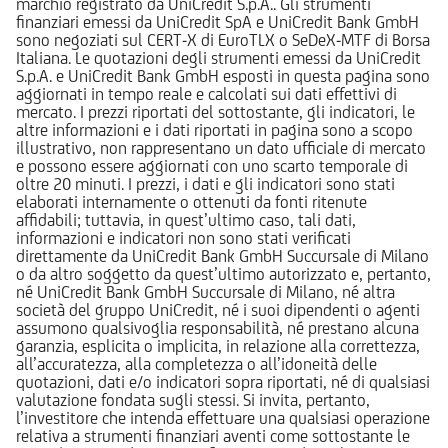
marchio registrato da UniCredit S.p.A.. Gli strumenti
finanziari emessi da UniCredit SpA e UniCredit Bank GmbH
sono negoziati sul CERT-X di EuroTLX o SeDeX-MTF di Borsa
Italiana. Le quotazioni degli strumenti emessi da UniCredit
S.p.A. e UniCredit Bank GmbH esposti in questa pagina sono
aggiornati in tempo reale e calcolati sui dati effettivi di
mercato. I prezzi riportati del sottostante, gli indicatori, le
altre informazioni e i dati riportati in pagina sono a scopo
illustrativo, non rappresentano un dato ufficiale di mercato
e possono essere aggiornati con uno scarto temporale di
oltre 20 minuti. I prezzi, i dati e gli indicatori sono stati
elaborati internamente o ottenuti da fonti ritenute
affidabili; tuttavia, in quest’ultimo caso, tali dati,
informazioni e indicatori non sono stati verificati
direttamente da UniCredit Bank GmbH Succursale di Milano
o da altro soggetto da quest’ultimo autorizzato e, pertanto,
né UniCredit Bank GmbH Succursale di Milano, né altra
società del gruppo UniCredit, né i suoi dipendenti o agenti
assumono qualsivoglia responsabilità, né prestano alcuna
garanzia, esplicita o implicita, in relazione alla correttezza,
all’accuratezza, alla completezza o all’idoneità delle
quotazioni, dati e/o indicatori sopra riportati, né di qualsiasi
valutazione fondata sugli stessi. Si invita, pertanto,
l’investitore che intenda effettuare una qualsiasi operazione
relativa a strumenti finanziari aventi come sottostante le