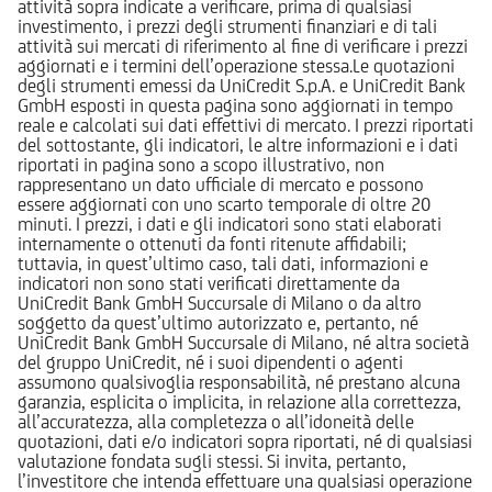
attività sopra indicate a verificare, prima di qualsiasi
investimento, i prezzi degli strumenti finanziari e di tali
attività sui mercati di riferimento al fine di verificare i prezzi
aggiornati e i termini dell’operazione stessa.Le quotazioni
degli strumenti emessi da UniCredit S.p.A. e UniCredit Bank
GmbH esposti in questa pagina sono aggiornati in tempo
reale e calcolati sui dati effettivi di mercato. I prezzi riportati
del sottostante, gli indicatori, le altre informazioni e i dati
riportati in pagina sono a scopo illustrativo, non
rappresentano un dato ufficiale di mercato e possono
essere aggiornati con uno scarto temporale di oltre 20
minuti. I prezzi, i dati e gli indicatori sono stati elaborati
internamente o ottenuti da fonti ritenute affidabili;
tuttavia, in quest’ultimo caso, tali dati, informazioni e
indicatori non sono stati verificati direttamente da
UniCredit Bank GmbH Succursale di Milano o da altro
soggetto da quest’ultimo autorizzato e, pertanto, né
UniCredit Bank GmbH Succursale di Milano, né altra società
del gruppo UniCredit, né i suoi dipendenti o agenti
assumono qualsivoglia responsabilità, né prestano alcuna
garanzia, esplicita o implicita, in relazione alla correttezza,
all’accuratezza, alla completezza o all’idoneità delle
quotazioni, dati e/o indicatori sopra riportati, né di qualsiasi
valutazione fondata sugli stessi. Si invita, pertanto,
l’investitore che intenda effettuare una qualsiasi operazione