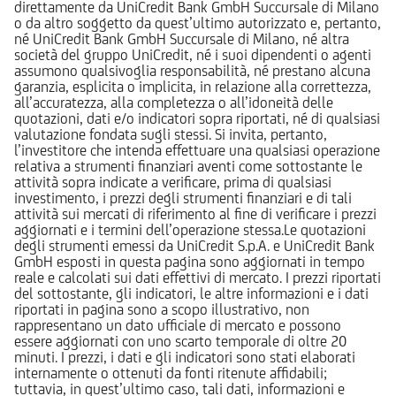
direttamente da UniCredit Bank GmbH Succursale di Milano
o da altro soggetto da quest’ultimo autorizzato e, pertanto,
né UniCredit Bank GmbH Succursale di Milano, né altra
società del gruppo UniCredit, né i suoi dipendenti o agenti
assumono qualsivoglia responsabilità, né prestano alcuna
garanzia, esplicita o implicita, in relazione alla correttezza,
all’accuratezza, alla completezza o all’idoneità delle
quotazioni, dati e/o indicatori sopra riportati, né di qualsiasi
valutazione fondata sugli stessi. Si invita, pertanto,
l’investitore che intenda effettuare una qualsiasi operazione
relativa a strumenti finanziari aventi come sottostante le
attività sopra indicate a verificare, prima di qualsiasi
investimento, i prezzi degli strumenti finanziari e di tali
attività sui mercati di riferimento al fine di verificare i prezzi
aggiornati e i termini dell’operazione stessa.Le quotazioni
degli strumenti emessi da UniCredit S.p.A. e UniCredit Bank
GmbH esposti in questa pagina sono aggiornati in tempo
reale e calcolati sui dati effettivi di mercato. I prezzi riportati
del sottostante, gli indicatori, le altre informazioni e i dati
riportati in pagina sono a scopo illustrativo, non
rappresentano un dato ufficiale di mercato e possono
essere aggiornati con uno scarto temporale di oltre 20
minuti. I prezzi, i dati e gli indicatori sono stati elaborati
internamente o ottenuti da fonti ritenute affidabili;
tuttavia, in quest’ultimo caso, tali dati, informazioni e