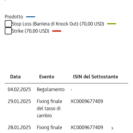
Prodotto
Stop Loss (Barriera di Knock Out) (70,00 USD)
Strike (70,00 USD)
Eventi
Data
Evento
ISIN del Sottostante
V
04.02.2025
Regolamento
-
Ri
29.01.2025
Fixing finale
XC0009677409
Tas
del tasso di
ca
cambio
28.01.2025
Fixing finale
XC0009677409
Val