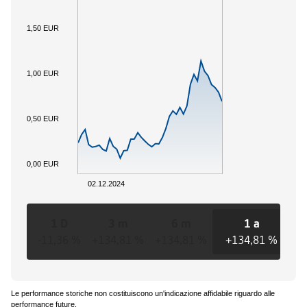
1,50 EUR
1,00 EUR
0,50 EUR
0,00 EUR
02.12.2024
1 D
3 m
6 m
1 a
-11,36 %
+134,81 %
+134,81 %
+134,81 %
+1
Le performance storiche non costituiscono un'indicazione affidabile riguardo alle
performance future.