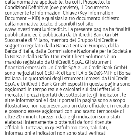
dalla normativa applicabile, tra cui il Prospetto, le
Condizioni Definitive (ove previste), il Documento
contenente le Informazioni Chiave (Key Information
Document – KID) e qualsiasi altro documento richiesto
dalla normativa locale, disponibili sul sito
www.investimenti.unicredit.it. La presente pagina ha finalità
pubblicitarie ed è pubblicata da UniCredit Bank GmbH
Succursale di Milano, membro del Gruppo UniCredit e
soggetto regolato dalla Banca Centrale Europea, dalla
Banca d’Italia, dalla Commissione Nazionale per le Società e
la Borsa e dalla Bafin. UniCredit Client Solutions è un
marchio registrato da UniCredit S.p.A.. Gli strumenti
finanziari emessi da UniCredit SpA e UniCredit Bank GmbH
sono negoziati sul CERT-X di EuroTLX o SeDeX-MTF di Borsa
Italiana. Le quotazioni degli strumenti emessi da UniCredit
S.p.A. e UniCredit Bank GmbH esposti in questa pagina sono
aggiornati in tempo reale e calcolati sui dati effettivi di
mercato. I prezzi riportati del sottostante, gli indicatori, le
altre informazioni e i dati riportati in pagina sono a scopo
illustrativo, non rappresentano un dato ufficiale di mercato
e possono essere aggiornati con uno scarto temporale di
oltre 20 minuti. I prezzi, i dati e gli indicatori sono stati
elaborati internamente o ottenuti da fonti ritenute
affidabili; tuttavia, in quest’ultimo caso, tali dati,
informazioni e indicatori non sono stati verificati