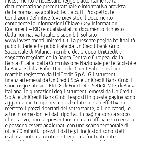
investimento è necessario leggere attentamente la
documentazione precontrattuale e informativa prevista
dalla normativa applicabile, tra cui il Prospetto, le
Condizioni Definitive (ove previste), il Documento
contenente le Informazioni Chiave (Key Information
Document – KID) e qualsiasi altro documento richiesto
dalla normativa locale, disponibili sul sito
www.investimenti.unicredit.it. La presente pagina ha finalità
pubblicitarie ed è pubblicata da UniCredit Bank GmbH
Succursale di Milano, membro del Gruppo UniCredit e
soggetto regolato dalla Banca Centrale Europea, dalla
Banca d’Italia, dalla Commissione Nazionale per le Società e
la Borsa e dalla Bafin. UniCredit Client Solutions è un
marchio registrato da UniCredit S.p.A.. Gli strumenti
finanziari emessi da UniCredit SpA e UniCredit Bank GmbH
sono negoziati sul CERT-X di EuroTLX o SeDeX-MTF di Borsa
Italiana. Le quotazioni degli strumenti emessi da UniCredit
S.p.A. e UniCredit Bank GmbH esposti in questa pagina sono
aggiornati in tempo reale e calcolati sui dati effettivi di
mercato. I prezzi riportati del sottostante, gli indicatori, le
altre informazioni e i dati riportati in pagina sono a scopo
illustrativo, non rappresentano un dato ufficiale di mercato
e possono essere aggiornati con uno scarto temporale di
oltre 20 minuti. I prezzi, i dati e gli indicatori sono stati
elaborati internamente o ottenuti da fonti ritenute