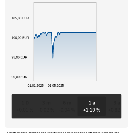
105,00 EUR
100,00 EUR
95,00 EUR
90,00 EUR
01.01.2025
01.05.2025
1 D
3 m
6 m
1 a
3 a
+0,01 %
-0,02 %
-0,04 %
+1,10 %
+0,82 %
+