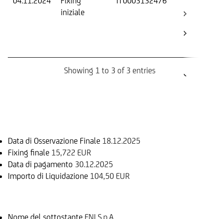
04.11.2024
Fixing
IT0003132476
Fix
iniziale
ini
Str
Bar
Bo
Showing 1 to 3 of 3 entries
Informazioni sul rimborso
Data di Osservazione Finale
18.12.2025
Fixing finale
15,722 EUR
Data di pagamento
30.12.2025
Importo di Liquidazione
104,50 EUR
Sottostante
Nome del sottostante
ENI S.p.A.