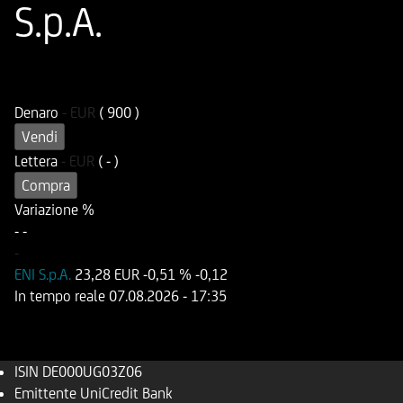
S.p.A.
ISIN
Codice di Negoziazione
DE000UG03Z06
UG03Z0
Denaro
-
EUR
( 900 )
Vendi
Lettera
-
EUR
( - )
Compra
Variazione %
-
-
-
ENI S.p.A.
23,28 EUR
-0,51 %
-0,12
In tempo reale
07.08.2026
- 17:35
ISIN
DE000UG03Z06
Emittente
UniCredit Bank