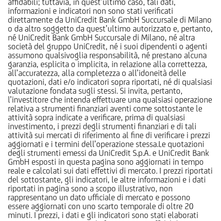
affidabili; tuttavia, in quest’ultimo caso, tali dati,
informazioni e indicatori non sono stati verificati
direttamente da UniCredit Bank GmbH Succursale di Milano
o da altro soggetto da quest’ultimo autorizzato e, pertanto,
né UniCredit Bank GmbH Succursale di Milano, né altra
società del gruppo UniCredit, né i suoi dipendenti o agenti
assumono qualsivoglia responsabilità, né prestano alcuna
garanzia, esplicita o implicita, in relazione alla correttezza,
all’accuratezza, alla completezza o all’idoneità delle
quotazioni, dati e/o indicatori sopra riportati, né di qualsiasi
valutazione fondata sugli stessi. Si invita, pertanto,
l’investitore che intenda effettuare una qualsiasi operazione
relativa a strumenti finanziari aventi come sottostante le
attività sopra indicate a verificare, prima di qualsiasi
investimento, i prezzi degli strumenti finanziari e di tali
attività sui mercati di riferimento al fine di verificare i prezzi
aggiornati e i termini dell’operazione stessa.Le quotazioni
degli strumenti emessi da UniCredit S.p.A. e UniCredit Bank
GmbH esposti in questa pagina sono aggiornati in tempo
reale e calcolati sui dati effettivi di mercato. I prezzi riportati
del sottostante, gli indicatori, le altre informazioni e i dati
riportati in pagina sono a scopo illustrativo, non
rappresentano un dato ufficiale di mercato e possono
essere aggiornati con uno scarto temporale di oltre 20
minuti. I prezzi, i dati e gli indicatori sono stati elaborati