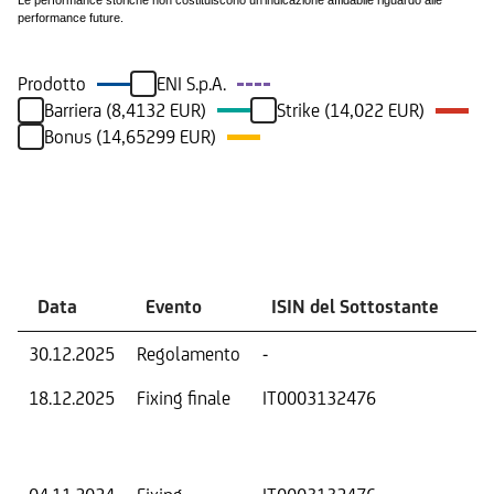
Le performance storiche non costituiscono un'indicazione affidabile riguardo alle
performance future.
Prodotto
ENI S.p.A.
Barriera (8,4132 EUR)
Strike (14,022 EUR)
Bonus (14,65299 EUR)
Eventi
Data
Evento
ISIN del Sottostante
V
30.12.2025
Regolamento
-
Ri
18.12.2025
Fixing finale
IT0003132476
Val
Dat
Os