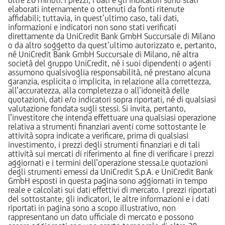
oltre 20 minuti. I prezzi, i dati e gli indicatori sono stati
elaborati internamente o ottenuti da fonti ritenute
affidabili; tuttavia, in quest’ultimo caso, tali dati,
informazioni e indicatori non sono stati verificati
direttamente da UniCredit Bank GmbH Succursale di Milano
o da altro soggetto da quest’ultimo autorizzato e, pertanto,
né UniCredit Bank GmbH Succursale di Milano, né altra
società del gruppo UniCredit, né i suoi dipendenti o agenti
assumono qualsivoglia responsabilità, né prestano alcuna
garanzia, esplicita o implicita, in relazione alla correttezza,
all’accuratezza, alla completezza o all’idoneità delle
quotazioni, dati e/o indicatori sopra riportati, né di qualsiasi
valutazione fondata sugli stessi. Si invita, pertanto,
l’investitore che intenda effettuare una qualsiasi operazione
relativa a strumenti finanziari aventi come sottostante le
attività sopra indicate a verificare, prima di qualsiasi
investimento, i prezzi degli strumenti finanziari e di tali
attività sui mercati di riferimento al fine di verificare i prezzi
aggiornati e i termini dell’operazione stessa.Le quotazioni
degli strumenti emessi da UniCredit S.p.A. e UniCredit Bank
GmbH esposti in questa pagina sono aggiornati in tempo
reale e calcolati sui dati effettivi di mercato. I prezzi riportati
del sottostante, gli indicatori, le altre informazioni e i dati
riportati in pagina sono a scopo illustrativo, non
rappresentano un dato ufficiale di mercato e possono