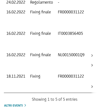
24.02.2022
Regolamento
-
Ri
16.02.2022
Fixing finale
FR0000031122
Val
Dat
Os
16.02.2022
Fixing finale
IT0003856405
Val
Dat
Os
16.02.2022
Fixing finale
NL00150001Q9
Val
Dat
Os
18.11.2021
Fixing
FR0000031122
Val
Dat
Os
Showing 1 to 5 of 5 entries
ALTRI EVENTI