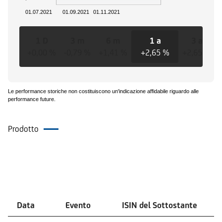
01.07.2021
01.09.2021
01.11.2021
1 D
3 m
6 m
1 a
3 a
+0,00 %
-0,79 %
+1,41 %
+2,65 %
+2,65 %
Le performance storiche non costituiscono un'indicazione affidabile riguardo alle
performance future.
Prodotto
Eventi
Data
Evento
ISIN del Sottostante
V