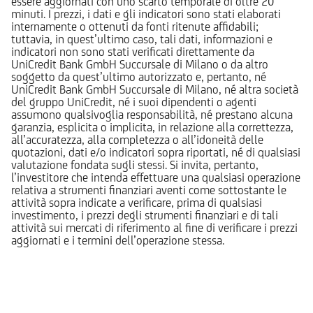
essere aggiornati con uno scarto temporale di oltre 20
minuti. I prezzi, i dati e gli indicatori sono stati elaborati
internamente o ottenuti da fonti ritenute affidabili;
tuttavia, in quest’ultimo caso, tali dati, informazioni e
indicatori non sono stati verificati direttamente da
UniCredit Bank GmbH Succursale di Milano o da altro
soggetto da quest’ultimo autorizzato e, pertanto, né
UniCredit Bank GmbH Succursale di Milano, né altra società
del gruppo UniCredit, né i suoi dipendenti o agenti
assumono qualsivoglia responsabilità, né prestano alcuna
garanzia, esplicita o implicita, in relazione alla correttezza,
all’accuratezza, alla completezza o all’idoneità delle
quotazioni, dati e/o indicatori sopra riportati, né di qualsiasi
valutazione fondata sugli stessi. Si invita, pertanto,
l’investitore che intenda effettuare una qualsiasi operazione
relativa a strumenti finanziari aventi come sottostante le
attività sopra indicate a verificare, prima di qualsiasi
investimento, i prezzi degli strumenti finanziari e di tali
attività sui mercati di riferimento al fine di verificare i prezzi
aggiornati e i termini dell’operazione stessa.