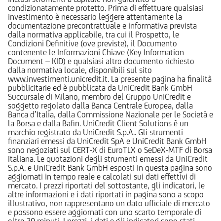
condizionatamente protetto. Prima di effettuare qualsiasi
investimento è necessario leggere attentamente la
documentazione precontrattuale e informativa prevista
dalla normativa applicabile, tra cui il Prospetto, le
Condizioni Definitive (ove previste), il Documento
contenente le Informazioni Chiave (Key Information
Document – KID) e qualsiasi altro documento richiesto
dalla normativa locale, disponibili sul sito
www.investimenti.unicredit.it. La presente pagina ha finalità
pubblicitarie ed è pubblicata da UniCredit Bank GmbH
Succursale di Milano, membro del Gruppo UniCredit e
soggetto regolato dalla Banca Centrale Europea, dalla
Banca d’Italia, dalla Commissione Nazionale per le Società e
la Borsa e dalla Bafin. UniCredit Client Solutions è un
marchio registrato da UniCredit S.p.A.. Gli strumenti
finanziari emessi da UniCredit SpA e UniCredit Bank GmbH
sono negoziati sul CERT-X di EuroTLX o SeDeX-MTF di Borsa
Italiana. Le quotazioni degli strumenti emessi da UniCredit
S.p.A. e UniCredit Bank GmbH esposti in questa pagina sono
aggiornati in tempo reale e calcolati sui dati effettivi di
mercato. I prezzi riportati del sottostante, gli indicatori, le
altre informazioni e i dati riportati in pagina sono a scopo
illustrativo, non rappresentano un dato ufficiale di mercato
e possono essere aggiornati con uno scarto temporale di