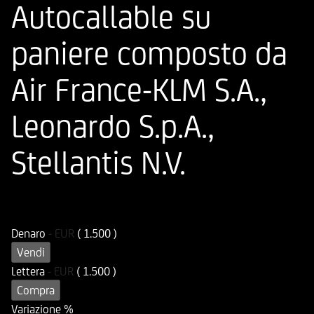
Autocallable su
paniere composto da
Air France-KLM S.A.,
Leonardo S.p.A.,
Stellantis N.V.
ISIN
Codice di Negoziazione
DE000HV8CQ30
UV8CQ3
Denaro
-
EUR
( 1.500 )
Vendi
Lettera
-
EUR
( 1.500 )
Compra
Variazione %