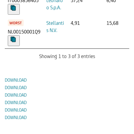
IT0003856405
Leonard
57,24
6,40
o S.p.A.
Stellanti
4,91
15,68
s N.V.
NL00150001Q9
Showing 1 to 3 of 3 entries
Documenti
DOWNLOAD
DOWNLOAD
DOWNLOAD
DOWNLOAD
DOWNLOAD
DOWNLOAD
Prodotti Alternativi