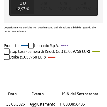
1 D
3 m
6 m
1 a
3 
+2,97 %
+13,42 %
+12,26 %
+21,73 %
+557,
Le performance storiche non costituiscono un'indicazione affidabile riguardo alle
performance future.
Prodotto
Leonardo S.p.A.
Stop Loss (Barriera di Knock Out) (5,059758 EUR)
Strike (5,059758 EUR)
Eventi
Data
Evento
ISIN del Sottostante
22.06.2026
Aggiustamento
IT0003856405
S