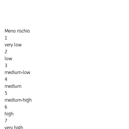
Indicatore di Rischio
Meno rischio
1
very low
2
low
3
medium-low
4
medium
5
medium-high
6
high
7
very high