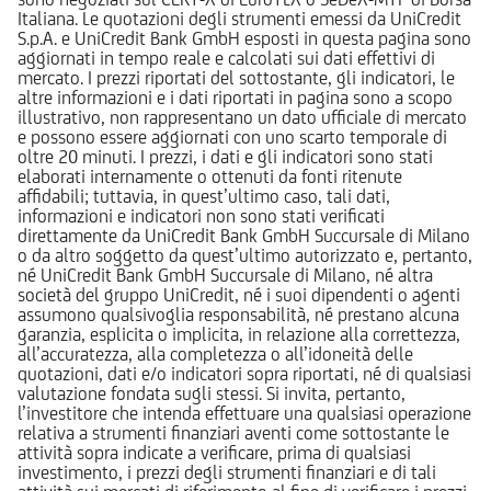
Italiana. Le quotazioni degli strumenti emessi da UniCredit
S.p.A. e UniCredit Bank GmbH esposti in questa pagina sono
aggiornati in tempo reale e calcolati sui dati effettivi di
mercato. I prezzi riportati del sottostante, gli indicatori, le
altre informazioni e i dati riportati in pagina sono a scopo
illustrativo, non rappresentano un dato ufficiale di mercato
e possono essere aggiornati con uno scarto temporale di
oltre 20 minuti. I prezzi, i dati e gli indicatori sono stati
elaborati internamente o ottenuti da fonti ritenute
affidabili; tuttavia, in quest’ultimo caso, tali dati,
informazioni e indicatori non sono stati verificati
direttamente da UniCredit Bank GmbH Succursale di Milano
o da altro soggetto da quest’ultimo autorizzato e, pertanto,
né UniCredit Bank GmbH Succursale di Milano, né altra
società del gruppo UniCredit, né i suoi dipendenti o agenti
assumono qualsivoglia responsabilità, né prestano alcuna
garanzia, esplicita o implicita, in relazione alla correttezza,
all’accuratezza, alla completezza o all’idoneità delle
quotazioni, dati e/o indicatori sopra riportati, né di qualsiasi
valutazione fondata sugli stessi. Si invita, pertanto,
l’investitore che intenda effettuare una qualsiasi operazione
relativa a strumenti finanziari aventi come sottostante le
attività sopra indicate a verificare, prima di qualsiasi
investimento, i prezzi degli strumenti finanziari e di tali