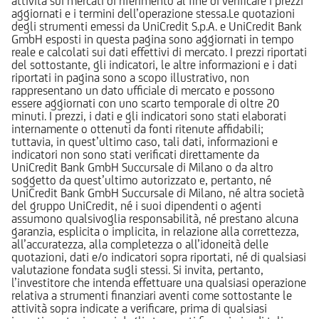
attività sui mercati di riferimento al fine di verificare i prezzi
aggiornati e i termini dell’operazione stessa.Le quotazioni
degli strumenti emessi da UniCredit S.p.A. e UniCredit Bank
GmbH esposti in questa pagina sono aggiornati in tempo
reale e calcolati sui dati effettivi di mercato. I prezzi riportati
del sottostante, gli indicatori, le altre informazioni e i dati
riportati in pagina sono a scopo illustrativo, non
rappresentano un dato ufficiale di mercato e possono
essere aggiornati con uno scarto temporale di oltre 20
minuti. I prezzi, i dati e gli indicatori sono stati elaborati
internamente o ottenuti da fonti ritenute affidabili;
tuttavia, in quest’ultimo caso, tali dati, informazioni e
indicatori non sono stati verificati direttamente da
UniCredit Bank GmbH Succursale di Milano o da altro
soggetto da quest’ultimo autorizzato e, pertanto, né
UniCredit Bank GmbH Succursale di Milano, né altra società
del gruppo UniCredit, né i suoi dipendenti o agenti
assumono qualsivoglia responsabilità, né prestano alcuna
garanzia, esplicita o implicita, in relazione alla correttezza,
all’accuratezza, alla completezza o all’idoneità delle
quotazioni, dati e/o indicatori sopra riportati, né di qualsiasi
valutazione fondata sugli stessi. Si invita, pertanto,
l’investitore che intenda effettuare una qualsiasi operazione
relativa a strumenti finanziari aventi come sottostante le
attività sopra indicate a verificare, prima di qualsiasi