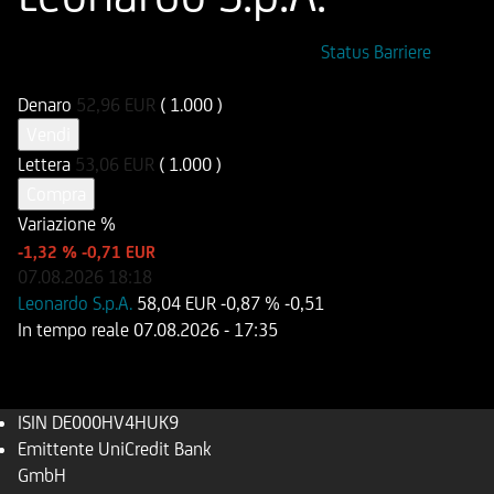
ISIN
Codice di Negoziazione
Status Barriere
DE000HV4HUK9
UI314B
Denaro
52,96
EUR
( 1.000 )
Vendi
Lettera
53,06
EUR
( 1.000 )
Compra
Variazione %
-1,32 %
-0,71 EUR
07.08.2026
18:18
Leonardo S.p.A.
58,04 EUR
-0,87 %
-0,51
In tempo reale
07.08.2026
- 17:35
ISIN
DE000HV4HUK9
Emittente
UniCredit Bank
GmbH