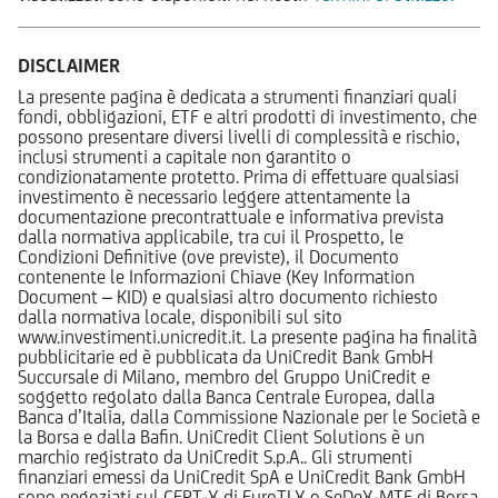
DISCLAIMER
La presente pagina è dedicata a strumenti finanziari quali
fondi, obbligazioni, ETF e altri prodotti di investimento, che
possono presentare diversi livelli di complessità e rischio,
inclusi strumenti a capitale non garantito o
condizionatamente protetto. Prima di effettuare qualsiasi
investimento è necessario leggere attentamente la
documentazione precontrattuale e informativa prevista
dalla normativa applicabile, tra cui il Prospetto, le
Condizioni Definitive (ove previste), il Documento
contenente le Informazioni Chiave (Key Information
Document – KID) e qualsiasi altro documento richiesto
dalla normativa locale, disponibili sul sito
www.investimenti.unicredit.it. La presente pagina ha finalità
pubblicitarie ed è pubblicata da UniCredit Bank GmbH
Succursale di Milano, membro del Gruppo UniCredit e
soggetto regolato dalla Banca Centrale Europea, dalla
Banca d’Italia, dalla Commissione Nazionale per le Società e
la Borsa e dalla Bafin. UniCredit Client Solutions è un
marchio registrato da UniCredit S.p.A.. Gli strumenti
finanziari emessi da UniCredit SpA e UniCredit Bank GmbH
sono negoziati sul CERT-X di EuroTLX o SeDeX-MTF di Borsa