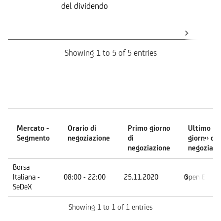
del dividendo
S
(
K
Showing 1 to 5 of 5 entries
Mercati
Mercato -
Orario di
Primo giorno
Ultimo
Segmento
negoziazione
di
giorno di
negoziazione
negoziazi
Mercato -
Orario di
Primo giorno
Ultimo
Borsa
Segmento
negoziazione
di
giorno di
Italiana -
08:00 - 22:00
25.11.2020
Open End
negoziazione
negoziazi
SeDeX
Showing 1 to 1 of 1 entries