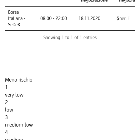
Mercato -
Orario di
Primo giorno
Ultimo
Borsa
Segmento
negoziazione
di
giorno di
Italiana -
08:00 - 22:00
18.11.2020
Open End
negoziazione
negoziazi
SeDeX
Showing 1 to 1 of 1 entries
Indicatore di Rischio
Meno rischio
1
very low
2
low
3
medium-low
4
medium