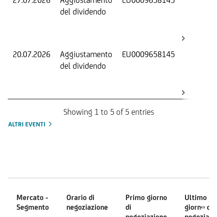
27.07.2026
Aggiustamento
EU0009658145
S
del dividendo
S
(
K
20.07.2026
Aggiustamento
EU0009658145
S
del dividendo
S
(
K
Showing 1 to 5 of 5 entries
ALTRI EVENTI
Mercati
Mercato -
Orario di
Primo giorno
Ultimo
Segmento
negoziazione
di
giorno di
negoziazione
negoziazi