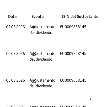
Eventi
Data
Evento
ISIN del Sottostante
07.08.2026
Aggiustamento
EU0009658145
S
del dividendo
S
(
K
05.08.2026
Aggiustamento
EU0009658145
S
del dividendo
S
(
K
03.08.2026
Aggiustamento
EU0009658145
S
del dividendo
S
(
K