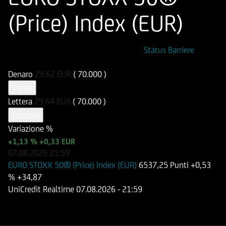
(Price) Index (EUR)
ISIN
Codice di Negoziazione
Status Barriere
DE000HV4HJE5
UI074B
Denaro
29,62
EUR
( 70.000 )
Vendi
Lettera
29,64
EUR
( 70.000 )
Compra
Variazione %
+1,13 %
+0,33 EUR
07.08.2026
21:59
EURO STOXX 50® (Price) Index (EUR)
6537,25 Punti
+0,53
%
+34,87
UniCredit Realtime
07.08.2026
- 21:59