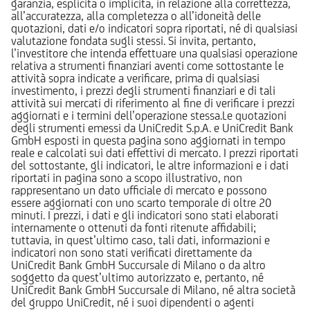
garanzia, esplicita o implicita, in relazione alla correttezza,
all’accuratezza, alla completezza o all’idoneità delle
quotazioni, dati e/o indicatori sopra riportati, né di qualsiasi
valutazione fondata sugli stessi. Si invita, pertanto,
l’investitore che intenda effettuare una qualsiasi operazione
relativa a strumenti finanziari aventi come sottostante le
attività sopra indicate a verificare, prima di qualsiasi
investimento, i prezzi degli strumenti finanziari e di tali
attività sui mercati di riferimento al fine di verificare i prezzi
aggiornati e i termini dell’operazione stessa.Le quotazioni
degli strumenti emessi da UniCredit S.p.A. e UniCredit Bank
GmbH esposti in questa pagina sono aggiornati in tempo
reale e calcolati sui dati effettivi di mercato. I prezzi riportati
del sottostante, gli indicatori, le altre informazioni e i dati
riportati in pagina sono a scopo illustrativo, non
rappresentano un dato ufficiale di mercato e possono
essere aggiornati con uno scarto temporale di oltre 20
minuti. I prezzi, i dati e gli indicatori sono stati elaborati
internamente o ottenuti da fonti ritenute affidabili;
tuttavia, in quest’ultimo caso, tali dati, informazioni e
indicatori non sono stati verificati direttamente da
UniCredit Bank GmbH Succursale di Milano o da altro
soggetto da quest’ultimo autorizzato e, pertanto, né
UniCredit Bank GmbH Succursale di Milano, né altra società
del gruppo UniCredit, né i suoi dipendenti o agenti