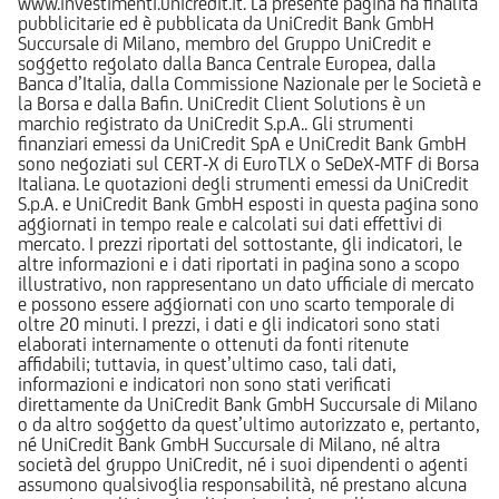
www.investimenti.unicredit.it. La presente pagina ha finalità
pubblicitarie ed è pubblicata da UniCredit Bank GmbH
Succursale di Milano, membro del Gruppo UniCredit e
soggetto regolato dalla Banca Centrale Europea, dalla
Banca d’Italia, dalla Commissione Nazionale per le Società e
la Borsa e dalla Bafin. UniCredit Client Solutions è un
marchio registrato da UniCredit S.p.A.. Gli strumenti
finanziari emessi da UniCredit SpA e UniCredit Bank GmbH
sono negoziati sul CERT-X di EuroTLX o SeDeX-MTF di Borsa
Italiana. Le quotazioni degli strumenti emessi da UniCredit
S.p.A. e UniCredit Bank GmbH esposti in questa pagina sono
aggiornati in tempo reale e calcolati sui dati effettivi di
mercato. I prezzi riportati del sottostante, gli indicatori, le
altre informazioni e i dati riportati in pagina sono a scopo
illustrativo, non rappresentano un dato ufficiale di mercato
e possono essere aggiornati con uno scarto temporale di
oltre 20 minuti. I prezzi, i dati e gli indicatori sono stati
elaborati internamente o ottenuti da fonti ritenute
affidabili; tuttavia, in quest’ultimo caso, tali dati,
informazioni e indicatori non sono stati verificati
direttamente da UniCredit Bank GmbH Succursale di Milano
o da altro soggetto da quest’ultimo autorizzato e, pertanto,
né UniCredit Bank GmbH Succursale di Milano, né altra
società del gruppo UniCredit, né i suoi dipendenti o agenti
assumono qualsivoglia responsabilità, né prestano alcuna