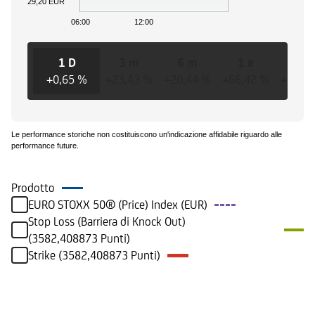
29,20 EUR
06:00
12:00
1 D
3 m
6 m
1 a
3 
+0,65 %
+23,43 %
+20,44 %
+66,42 %
+175,
Le performance storiche non costituiscono un'indicazione affidabile riguardo alle
performance future.
Prodotto
EURO STOXX 50® (Price) Index (EUR)
Stop Loss (Barriera di Knock Out)
(3582,408873 Punti)
Strike (3582,408873 Punti)