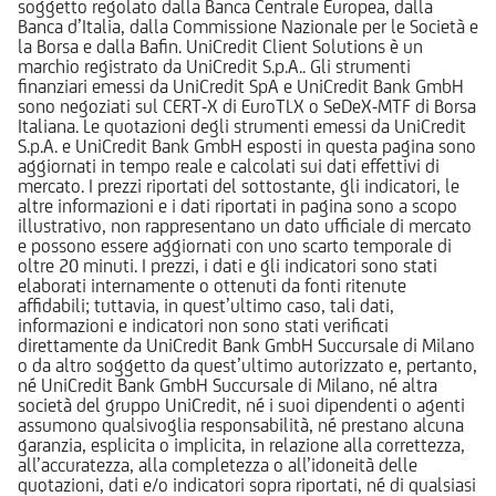
soggetto regolato dalla Banca Centrale Europea, dalla
Banca d’Italia, dalla Commissione Nazionale per le Società e
la Borsa e dalla Bafin. UniCredit Client Solutions è un
marchio registrato da UniCredit S.p.A.. Gli strumenti
finanziari emessi da UniCredit SpA e UniCredit Bank GmbH
sono negoziati sul CERT-X di EuroTLX o SeDeX-MTF di Borsa
Italiana. Le quotazioni degli strumenti emessi da UniCredit
S.p.A. e UniCredit Bank GmbH esposti in questa pagina sono
aggiornati in tempo reale e calcolati sui dati effettivi di
mercato. I prezzi riportati del sottostante, gli indicatori, le
altre informazioni e i dati riportati in pagina sono a scopo
illustrativo, non rappresentano un dato ufficiale di mercato
e possono essere aggiornati con uno scarto temporale di
oltre 20 minuti. I prezzi, i dati e gli indicatori sono stati
elaborati internamente o ottenuti da fonti ritenute
affidabili; tuttavia, in quest’ultimo caso, tali dati,
informazioni e indicatori non sono stati verificati
direttamente da UniCredit Bank GmbH Succursale di Milano
o da altro soggetto da quest’ultimo autorizzato e, pertanto,
né UniCredit Bank GmbH Succursale di Milano, né altra
società del gruppo UniCredit, né i suoi dipendenti o agenti
assumono qualsivoglia responsabilità, né prestano alcuna
garanzia, esplicita o implicita, in relazione alla correttezza,
all’accuratezza, alla completezza o all’idoneità delle
quotazioni, dati e/o indicatori sopra riportati, né di qualsiasi