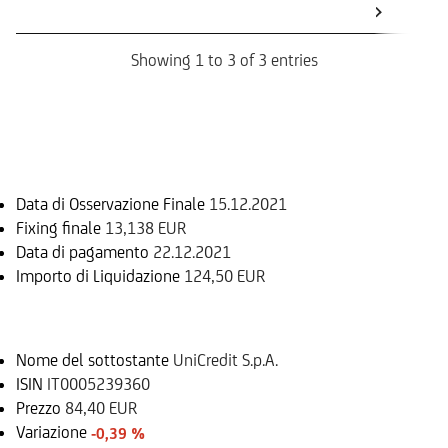
Ca
Showing 1 to 3 of 3 entries
Informazioni sul rimborso
Data di Osservazione Finale
15.12.2021
Fixing finale
13,138 EUR
Data di pagamento
22.12.2021
Importo di Liquidazione
124,50 EUR
Sottostante
Nome del sottostante
UniCredit S.p.A.
ISIN
IT0005239360
Prezzo
84,40 EUR
Variazione
-0,39 %