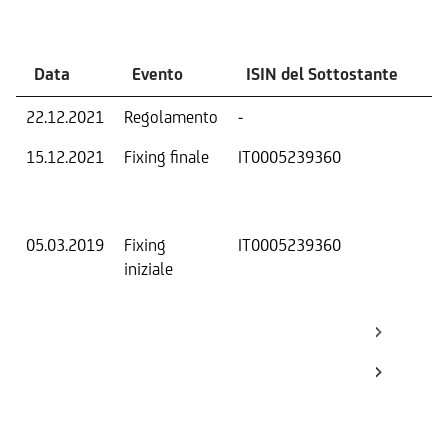
Eventi
Data
Evento
ISIN del Sottostante
V
22.12.2021
Regolamento
-
Ri
15.12.2021
Fixing finale
IT0005239360
Val
Dat
Os
05.03.2019
Fixing
IT0005239360
Fix
iniziale
ini
Bar
Inf
Bar
Sup
Bo
Bo
Ca