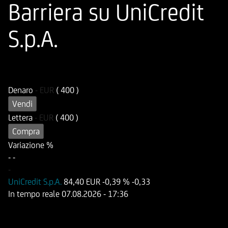
Barriera su UniCredit
S.p.A.
ISIN
Codice di Negoziazione
DE000HV44311
UIB811
Denaro
-
EUR
( 400 )
Vendi
Lettera
-
EUR
( 400 )
Compra
Variazione %
-
-
-
UniCredit S.p.A.
84,40 EUR
-0,39 %
-0,33
In tempo reale
07.08.2026
- 17:36