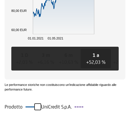
80,00 EUR
60,00 EUR
01.01.2021
01.05.2021
1 D
3 m
6 m
1 a
3 a
+2,03 %
+6,16 %
+10,63 %
+52,03 %
+26,72
Le performance storiche non costituiscono un'indicazione affidabile riguardo alle
performance future.
Prodotto
UniCredit S.p.A.