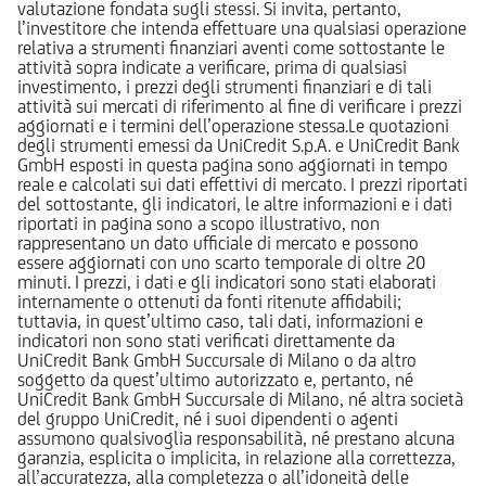
valutazione fondata sugli stessi. Si invita, pertanto,
l’investitore che intenda effettuare una qualsiasi operazione
relativa a strumenti finanziari aventi come sottostante le
attività sopra indicate a verificare, prima di qualsiasi
investimento, i prezzi degli strumenti finanziari e di tali
attività sui mercati di riferimento al fine di verificare i prezzi
aggiornati e i termini dell’operazione stessa.Le quotazioni
degli strumenti emessi da UniCredit S.p.A. e UniCredit Bank
GmbH esposti in questa pagina sono aggiornati in tempo
reale e calcolati sui dati effettivi di mercato. I prezzi riportati
del sottostante, gli indicatori, le altre informazioni e i dati
riportati in pagina sono a scopo illustrativo, non
rappresentano un dato ufficiale di mercato e possono
essere aggiornati con uno scarto temporale di oltre 20
minuti. I prezzi, i dati e gli indicatori sono stati elaborati
internamente o ottenuti da fonti ritenute affidabili;
tuttavia, in quest’ultimo caso, tali dati, informazioni e
indicatori non sono stati verificati direttamente da
UniCredit Bank GmbH Succursale di Milano o da altro
soggetto da quest’ultimo autorizzato e, pertanto, né
UniCredit Bank GmbH Succursale di Milano, né altra società
del gruppo UniCredit, né i suoi dipendenti o agenti
assumono qualsivoglia responsabilità, né prestano alcuna
garanzia, esplicita o implicita, in relazione alla correttezza,
all’accuratezza, alla completezza o all’idoneità delle