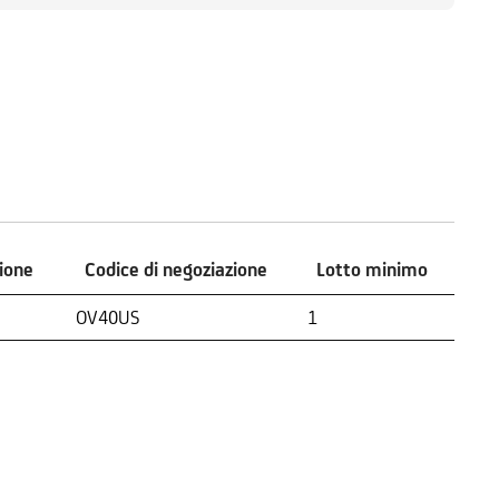
zione
Codice di negoziazione
Lotto minimo
zione
Codice di negoziazione
Lotto minimo
OV40US
1