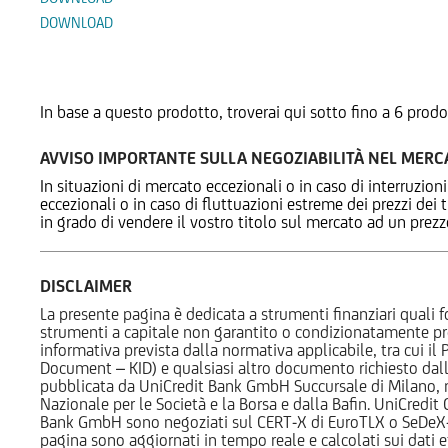
DOWNLOAD
Prodotti Alternativi
In base a questo prodotto, troverai qui sotto fino a 6 prodo
AVVISO IMPORTANTE SULLA NEGOZIABILITÀ NEL MER
In situazioni di mercato eccezionali o in caso di interruzioni
eccezionali o in caso di fluttuazioni estreme dei prezzi dei
in grado di vendere il vostro titolo sul mercato ad un prez
DISCLAIMER
La presente pagina è dedicata a strumenti finanziari quali fo
strumenti a capitale non garantito o condizionatamente pr
informativa prevista dalla normativa applicabile, tra cui i
Document – KID) e qualsiasi altro documento richiesto dalla 
pubblicata da UniCredit Bank GmbH Succursale di Milano, 
Nazionale per le Società e la Borsa e dalla Bafin. UniCredit
Bank GmbH sono negoziati sul CERT-X di EuroTLX o SeDeX-MT
pagina sono aggiornati in tempo reale e calcolati sui dati effe