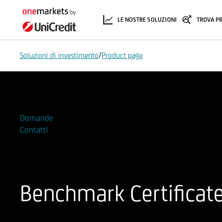
LE NOSTRE SOLUZIONI
TROVA P
/
Soluzioni di investimento
Product page
Aggiungi alla Watchlist
Domande
Contatti
Benchmark Certificat
ISIN
Codice di Negoziazione