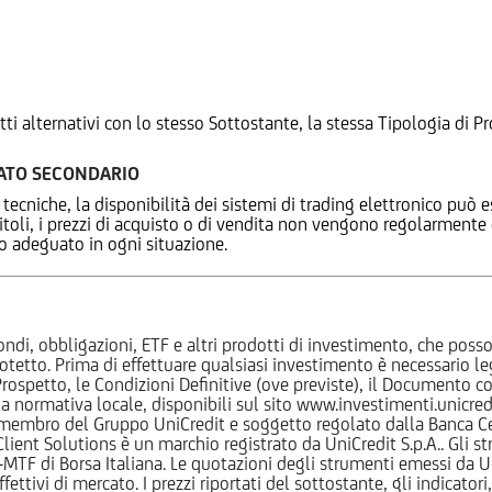
tti alternativi con lo stesso Sottostante, la stessa Tipologia di
CATO SECONDARIO
 tecniche, la disponibilità dei sistemi di trading elettronico può e
 titoli, i prezzi di acquisto o di vendita non vengono regolarment
zo adeguato in ogni situazione.
ndi, obbligazioni, ETF e altri prodotti di investimento, che posson
otetto. Prima di effettuare qualsiasi investimento è necessario
l Prospetto, le Condizioni Definitive (ove previste), il Documento
normativa locale, disponibili sul sito www.investimenti.unicredit.
membro del Gruppo UniCredit e soggetto regolato dalla Banca Cen
 Client Solutions è un marchio registrato da UniCredit S.p.A.. Gli 
F di Borsa Italiana. Le quotazioni degli strumenti emessi da Un
ttivi di mercato. I prezzi riportati del sottostante, gli indicatori,