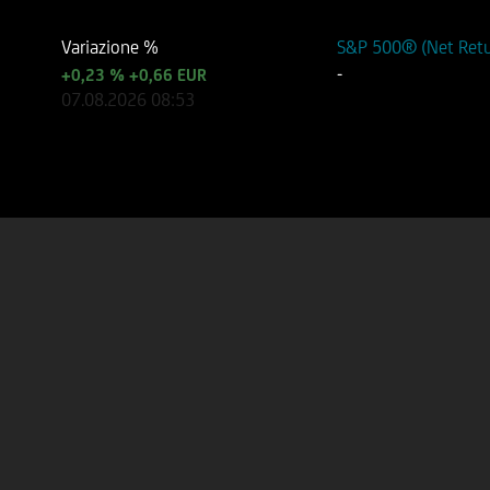
Variazione %
S&P 500® (Net Retu
-
+0,23 %
+0,66 EUR
07.08.2026
08:53