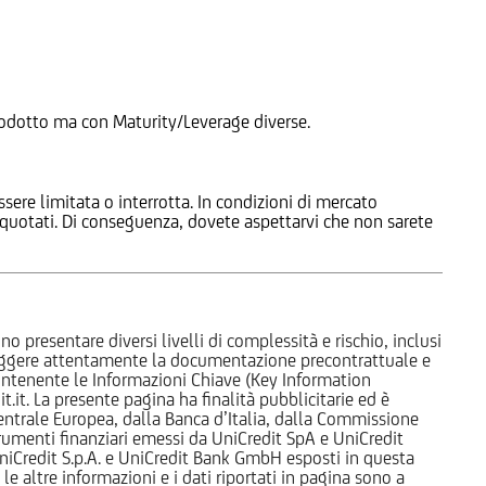
 Prodotto ma con Maturity/Leverage diverse.
ssere limitata o interrotta. In condizioni di mercato
e quotati. Di conseguenza, dovete aspettarvi che non sarete
o presentare diversi livelli di complessità e rischio, inclusi
 leggere attentamente la documentazione precontrattuale e
 contenente le Informazioni Chiave (Key Information
it. La presente pagina ha finalità pubblicitarie ed è
trale Europea, dalla Banca d’Italia, dalla Commissione
strumenti finanziari emessi da UniCredit SpA e UniCredit
iCredit S.p.A. e UniCredit Bank GmbH esposti in questa
 le altre informazioni e i dati riportati in pagina sono a