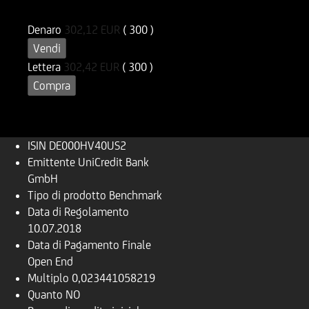
DE000HV40US2
OV40US
Denaro
302,12
EUR
( 300 )
Vendi
Lettera
302,42
EUR
( 300 )
Compra
ISIN
DE000HV40US2
Emittente
UniCredit Bank
GmbH
Tipo di prodotto
Benchmark
Data di Regolamento
10.07.2018
Data di Pagamento Finale
Open End
Multiplo
0,023441058219
Quanto
NO