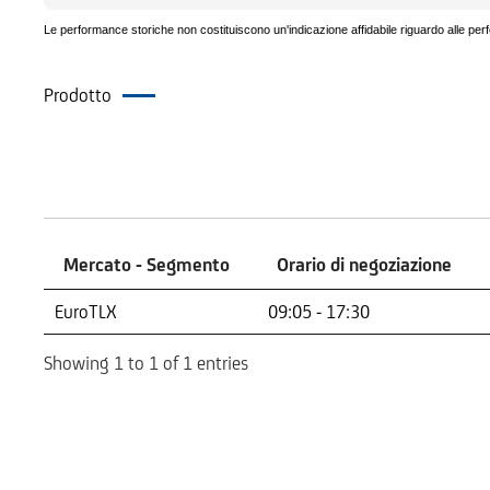
Le performance storiche non costituiscono un'indicazione affidabile riguardo alle per
Prodotto
Mercati
Mercato - Segmento
Orario di negoziazione
Mercato - Segmento
Orario di negoziazione
EuroTLX
09:05 - 17:30
Showing 1 to 1 of 1 entries
Indicatore di Rischio