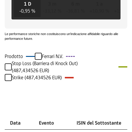
1 D
3 m
6 m
1 a
3 a
-0,95 %
-33,12 %
-36,81 %
+10,90 %
+135,30
Le performance storiche non costituiscono un'indicazione affidabile riguardo alle
performance future.
Prodotto
Ferrari N.V.
Stop Loss (Barriera di Knock Out)
(487,434526 EUR)
Strike (487,434526 EUR)
Eventi
Data
Evento
ISIN del Sottostante