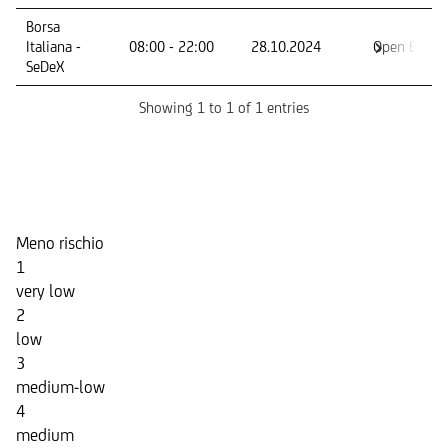
Mercato -
Orario di
Primo giorno
Ultimo
Borsa
Segmento
negoziazione
di
giorno di
Italiana -
08:00 - 22:00
28.10.2024
Open End
negoziazione
negoziazi
SeDeX
Showing 1 to 1 of 1 entries
Indicatore di Rischio
Meno rischio
1
very low
2
low
3
medium-low
4
medium