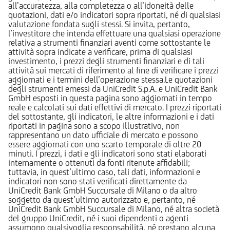
all’accuratezza, alla completezza o all’idoneità delle
quotazioni, dati e/o indicatori sopra riportati, né di qualsiasi
valutazione fondata sugli stessi. Si invita, pertanto,
l’investitore che intenda effettuare una qualsiasi operazione
relativa a strumenti finanziari aventi come sottostante le
attività sopra indicate a verificare, prima di qualsiasi
investimento, i prezzi degli strumenti finanziari e di tali
attività sui mercati di riferimento al fine di verificare i prezzi
aggiornati e i termini dell’operazione stessa.Le quotazioni
degli strumenti emessi da UniCredit S.p.A. e UniCredit Bank
GmbH esposti in questa pagina sono aggiornati in tempo
reale e calcolati sui dati effettivi di mercato. I prezzi riportati
del sottostante, gli indicatori, le altre informazioni e i dati
riportati in pagina sono a scopo illustrativo, non
rappresentano un dato ufficiale di mercato e possono
essere aggiornati con uno scarto temporale di oltre 20
minuti. I prezzi, i dati e gli indicatori sono stati elaborati
internamente o ottenuti da fonti ritenute affidabili;
tuttavia, in quest’ultimo caso, tali dati, informazioni e
indicatori non sono stati verificati direttamente da
UniCredit Bank GmbH Succursale di Milano o da altro
soggetto da quest’ultimo autorizzato e, pertanto, né
UniCredit Bank GmbH Succursale di Milano, né altra società
del gruppo UniCredit, né i suoi dipendenti o agenti
assumono qualsivoglia responsabilità, né prestano alcuna