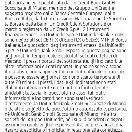
pubblicitarie ed è pubblicata da UniCredit Bank GmbH
Succursale di Milano, membro del Gruppo UniCredit e
soggetto regolato dalla Banca Centrale Europea, dalla
Banca d’Italia, dalla Commissione Nazionale per le Società e
la Borsa e dalla Bafin. UniCredit Client Solutions è un
marchio registrato da UniCredit S.p.A.. Gli strumenti
finanziari emessi da UniCredit SpA e UniCredit Bank GmbH
sono negoziati sul CERT-X di EuroTLX o SeDeX-MTF di Borsa
Italiana. Le quotazioni degli strumenti emessi da UniCredit
S.p.A. e UniCredit Bank GmbH esposti in questa pagina sono
aggiornati in tempo reale e calcolati sui dati effettivi di
mercato. I prezzi riportati del sottostante, gli indicatori, le
altre informazioni e i dati riportati in pagina sono a scopo
illustrativo, non rappresentano un dato ufficiale di mercato
e possono essere aggiornati con uno scarto temporale di
oltre 20 minuti. I prezzi, i dati e gli indicatori sono stati
elaborati internamente o ottenuti da fonti ritenute
affidabili; tuttavia, in quest’ultimo caso, tali dati,
informazioni e indicatori non sono stati verificati
direttamente da UniCredit Bank GmbH Succursale di Milano
o da altro soggetto da quest’ultimo autorizzato e, pertanto,
né UniCredit Bank GmbH Succursale di Milano, né altra
società del gruppo UniCredit, né i suoi dipendenti o agenti
assumono qualsivoglia responsabilità, né prestano alcuna
garanzia, esplicita o implicita, in relazione alla correttezza,