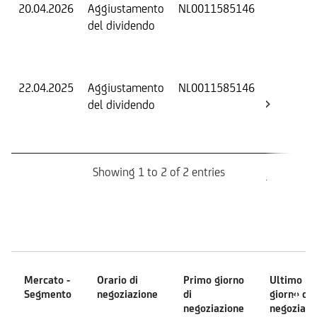
20.04.2026
Aggiustamento
NL0011585146
S
del dividendo
S
(
K
22.04.2025
Aggiustamento
NL0011585146
S
del dividendo
S
(
K
Showing 1 to 2 of 2 entries
Mercati
Mercato -
Orario di
Primo giorno
Ultimo
Segmento
negoziazione
di
giorno di
negoziazione
negoziazi