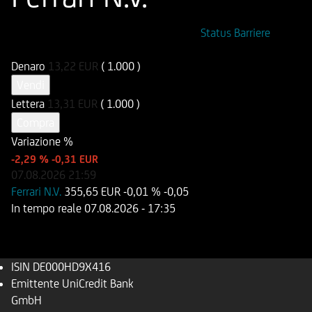
ISIN
Codice di Negoziazione
Status Barriere
DE000HD9X416
UD9X41
Denaro
13,22
EUR
( 1.000 )
Vendi
Lettera
13,31
EUR
( 1.000 )
Compra
Variazione %
-2,29 %
-0,31 EUR
07.08.2026
21:59
Ferrari N.V.
355,65 EUR
-0,01 %
-0,05
In tempo reale
07.08.2026
- 17:35
ISIN
DE000HD9X416
Emittente
UniCredit Bank
GmbH