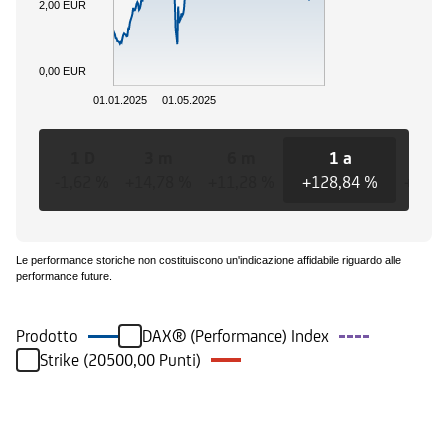
2,00 EUR
0,00 EUR
01.01.2025
01.05.2025
1 D
3 m
6 m
1 a
3 
-1,62 %
+14,78 %
+11,28 %
+128,84 %
+206,
Le performance storiche non costituiscono un'indicazione affidabile riguardo alle
performance future.
Prodotto
DAX® (Performance) Index
Strike (20500,00 Punti)
Eventi