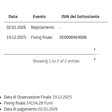
Data
Evento
ISIN del Sottostante
V
02.01.2026
Regolamento
-
Ri
19.12.2025
Fixing finale
DE0008469008
Val
Dat
Os
Showing 1 to 2 of 2 entries
Informazioni sul rimborso
Data di Osservazione Finale
19.12.2025
Fixing finale
24154,28 Punti
Data di pagamento
02.01.2026