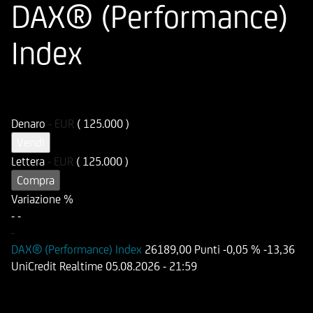
DAX® (Performance)
Index
ISIN
Codice di Negoziazione
DE000HD9UDB8
UD9UDB
Denaro
-
EUR
( 125.000 )
Vendi
Lettera
-
EUR
( 125.000 )
Compra
Variazione %
-
-
-
DAX® (Performance) Index
26189,00 Punti
-0,05 %
-13,36
UniCredit Realtime
05.08.2026
- 21:59