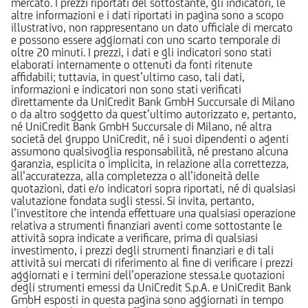
mercato. I prezzi riportati del sottostante, gli indicatori, le
altre informazioni e i dati riportati in pagina sono a scopo
illustrativo, non rappresentano un dato ufficiale di mercato
e possono essere aggiornati con uno scarto temporale di
oltre 20 minuti. I prezzi, i dati e gli indicatori sono stati
elaborati internamente o ottenuti da fonti ritenute
affidabili; tuttavia, in quest’ultimo caso, tali dati,
informazioni e indicatori non sono stati verificati
direttamente da UniCredit Bank GmbH Succursale di Milano
o da altro soggetto da quest’ultimo autorizzato e, pertanto,
né UniCredit Bank GmbH Succursale di Milano, né altra
società del gruppo UniCredit, né i suoi dipendenti o agenti
assumono qualsivoglia responsabilità, né prestano alcuna
garanzia, esplicita o implicita, in relazione alla correttezza,
all’accuratezza, alla completezza o all’idoneità delle
quotazioni, dati e/o indicatori sopra riportati, né di qualsiasi
valutazione fondata sugli stessi. Si invita, pertanto,
l’investitore che intenda effettuare una qualsiasi operazione
relativa a strumenti finanziari aventi come sottostante le
attività sopra indicate a verificare, prima di qualsiasi
investimento, i prezzi degli strumenti finanziari e di tali
attività sui mercati di riferimento al fine di verificare i prezzi
aggiornati e i termini dell’operazione stessa.Le quotazioni
degli strumenti emessi da UniCredit S.p.A. e UniCredit Bank
GmbH esposti in questa pagina sono aggiornati in tempo