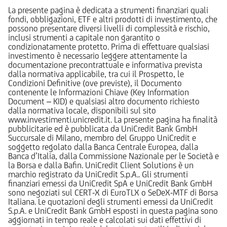
La presente pagina è dedicata a strumenti finanziari quali
fondi, obbligazioni, ETF e altri prodotti di investimento, che
possono presentare diversi livelli di complessità e rischio,
inclusi strumenti a capitale non garantito o
condizionatamente protetto. Prima di effettuare qualsiasi
investimento è necessario leggere attentamente la
documentazione precontrattuale e informativa prevista
dalla normativa applicabile, tra cui il Prospetto, le
Condizioni Definitive (ove previste), il Documento
contenente le Informazioni Chiave (Key Information
Document – KID) e qualsiasi altro documento richiesto
dalla normativa locale, disponibili sul sito
www.investimenti.unicredit.it. La presente pagina ha finalità
pubblicitarie ed è pubblicata da UniCredit Bank GmbH
Succursale di Milano, membro del Gruppo UniCredit e
soggetto regolato dalla Banca Centrale Europea, dalla
Banca d’Italia, dalla Commissione Nazionale per le Società e
la Borsa e dalla Bafin. UniCredit Client Solutions è un
marchio registrato da UniCredit S.p.A.. Gli strumenti
finanziari emessi da UniCredit SpA e UniCredit Bank GmbH
sono negoziati sul CERT-X di EuroTLX o SeDeX-MTF di Borsa
Italiana. Le quotazioni degli strumenti emessi da UniCredit
S.p.A. e UniCredit Bank GmbH esposti in questa pagina sono
aggiornati in tempo reale e calcolati sui dati effettivi di