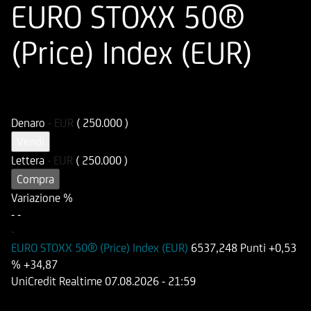
EURO STOXX 50®
(Price) Index (EUR)
ISIN
Codice di Negoziazione
DE000HD9UCS4
UD9UCS
Denaro
-
EUR
( 250.000 )
Vendi
Lettera
-
EUR
( 250.000 )
Compra
Variazione %
-
-
-
EURO STOXX 50® (Price) Index (EUR)
6537,248 Punti
+0,53
%
+34,87
UniCredit Realtime
07.08.2026
- 21:59