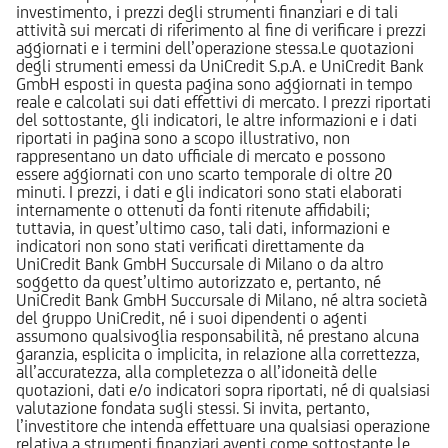
investimento, i prezzi degli strumenti finanziari e di tali
attività sui mercati di riferimento al fine di verificare i prezzi
aggiornati e i termini dell’operazione stessa.Le quotazioni
degli strumenti emessi da UniCredit S.p.A. e UniCredit Bank
GmbH esposti in questa pagina sono aggiornati in tempo
reale e calcolati sui dati effettivi di mercato. I prezzi riportati
del sottostante, gli indicatori, le altre informazioni e i dati
riportati in pagina sono a scopo illustrativo, non
rappresentano un dato ufficiale di mercato e possono
essere aggiornati con uno scarto temporale di oltre 20
minuti. I prezzi, i dati e gli indicatori sono stati elaborati
internamente o ottenuti da fonti ritenute affidabili;
tuttavia, in quest’ultimo caso, tali dati, informazioni e
indicatori non sono stati verificati direttamente da
UniCredit Bank GmbH Succursale di Milano o da altro
soggetto da quest’ultimo autorizzato e, pertanto, né
UniCredit Bank GmbH Succursale di Milano, né altra società
del gruppo UniCredit, né i suoi dipendenti o agenti
assumono qualsivoglia responsabilità, né prestano alcuna
garanzia, esplicita o implicita, in relazione alla correttezza,
all’accuratezza, alla completezza o all’idoneità delle
quotazioni, dati e/o indicatori sopra riportati, né di qualsiasi
valutazione fondata sugli stessi. Si invita, pertanto,
l’investitore che intenda effettuare una qualsiasi operazione
relativa a strumenti finanziari aventi come sottostante le