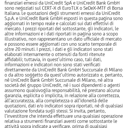
finanziari emessi da UniCredit SpA e UniCredit Bank GmbH
sono negoziati sul CERT-X di EuroTLX o SeDeX-MTF di Borsa
Italiana. Le quotazioni degli strumenti emessi da UniCredit
S.p.A. e UniCredit Bank GmbH esposti in questa pagina sono
aggiornati in tempo reale e calcolati sui dati effettivi di
mercato. I prezzi riportati del sottostante, gli indicatori, le
altre informazioni e i dati riportati in pagina sono a scopo
illustrativo, non rappresentano un dato ufficiale di mercato
e possono essere aggiornati con uno scarto temporale di
oltre 20 minuti. I prezzi, i dati e gli indicatori sono stati
elaborati internamente o ottenuti da fonti ritenute
affidabili; tuttavia, in quest’ultimo caso, tali dati,
informazioni e indicatori non sono stati verificati
direttamente da UniCredit Bank GmbH Succursale di Milano
o da altro soggetto da quest’ultimo autorizzato e, pertanto,
né UniCredit Bank GmbH Succursale di Milano, né altra
società del gruppo UniCredit, né i suoi dipendenti o agenti
assumono qualsivoglia responsabilità, né prestano alcuna
garanzia, esplicita o implicita, in relazione alla correttezza,
all’accuratezza, alla completezza o all’idoneità delle
quotazioni, dati e/o indicatori sopra riportati, né di qualsiasi
valutazione fondata sugli stessi. Si invita, pertanto,
l’investitore che intenda effettuare una qualsiasi operazione
relativa a strumenti finanziari aventi come sottostante le
attività sopra indicate a verificare, prima di qualsiasi