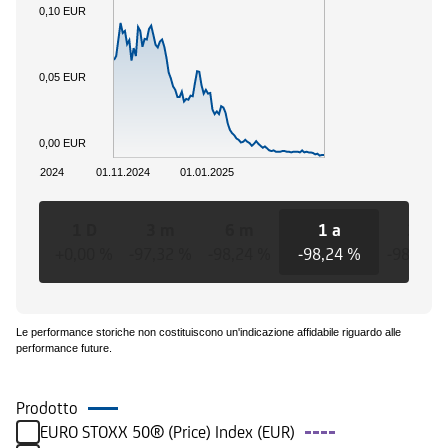
0,10 EUR
0,05 EUR
0,00 EUR
01.09.2024
01.11.2024
01.01.2025
1 D
3 m
6 m
1 a
3 a
+0,00 %
-97,32 %
-98,24 %
-98,24 %
-98,24 
Le performance storiche non costituiscono un'indicazione affidabile riguardo alle
performance future.
Prodotto
EURO STOXX 50® (Price) Index (EUR)