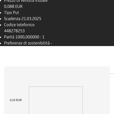
Prezzo di vendita iniziale
0,088 EUR
Tipo
Put
Scadenza
21.03.2025
Codice telefonico
448278253
Parità
1000,000000 : 1
Preferenze di sostenibilità
-
PANORAMICA
SOTTOSTANTE
DOCUMENTI
0,15 EUR