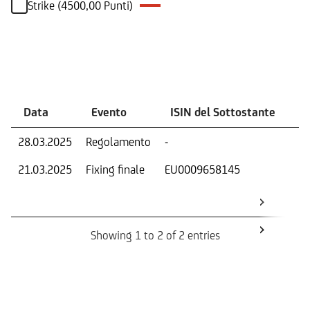
Strike (4500,00 Punti)
Eventi
Data
Evento
ISIN del Sottostante
V
28.03.2025
Regolamento
-
Ri
21.03.2025
Fixing finale
EU0009658145
Val
Dat
Os
Showing 1 to 2 of 2 entries
Informazioni sul rimborso