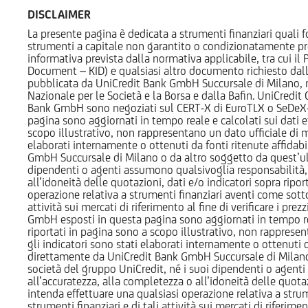
DISCLAIMER
La presente pagina è dedicata a strumenti finanziari quali fo
strumenti a capitale non garantito o condizionatamente pr
informativa prevista dalla normativa applicabile, tra cui i
Document – KID) e qualsiasi altro documento richiesto dalla 
pubblicata da UniCredit Bank GmbH Succursale di Milano, 
Nazionale per le Società e la Borsa e dalla Bafin. UniCredit
Bank GmbH sono negoziati sul CERT-X di EuroTLX o SeDeX-MT
pagina sono aggiornati in tempo reale e calcolati sui dati effe
scopo illustrativo, non rappresentano un dato ufficiale di m
elaborati internamente o ottenuti da fonti ritenute affidabil
GmbH Succursale di Milano o da altro soggetto da quest’ult
dipendenti o agenti assumono qualsivoglia responsabilità, né
all’idoneità delle quotazioni, dati e/o indicatori sopra ripor
operazione relativa a strumenti finanziari aventi come sottost
attività sui mercati di riferimento al fine di verificare i pr
GmbH esposti in questa pagina sono aggiornati in tempo reale e
riportati in pagina sono a scopo illustrativo, non rappresen
gli indicatori sono stati elaborati internamente o ottenuti da
direttamente da UniCredit Bank GmbH Succursale di Milano 
società del gruppo UniCredit, né i suoi dipendenti o agenti 
all’accuratezza, alla completezza o all’idoneità delle quotazi
intenda effettuare una qualsiasi operazione relativa a strume
strumenti finanziari e di tali attività sui mercati di riferimen