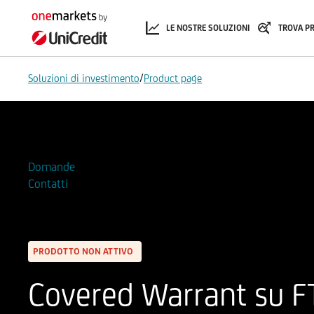
LE NOSTRE SOLUZIONI
TROVA P
/
Soluzioni di investimento
Product page
Aggiungi alla Watchlist
Domande
Contatti
PRODOTTO NON ATTIVO
Covered Warrant su F