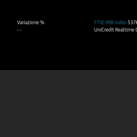
Variazione %
FTSE MIB Index
537
-
-
UniCredit Realtime
-