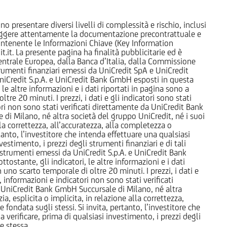
o presentare diversi livelli di complessità e rischio, inclusi
 leggere attentamente la documentazione precontrattuale e
 contenente le Informazioni Chiave (Key Information
it. La presente pagina ha finalità pubblicitarie ed è
trale Europea, dalla Banca d’Italia, dalla Commissione
strumenti finanziari emessi da UniCredit SpA e UniCredit
iCredit S.p.A. e UniCredit Bank GmbH esposti in questa
 le altre informazioni e i dati riportati in pagina sono a
e 20 minuti. I prezzi, i dati e gli indicatori sono stati
tori non sono stati verificati direttamente da UniCredit Bank
i Milano, né altra società del gruppo UniCredit, né i suoi
a correttezza, all’accuratezza, alla completezza o
rtanto, l’investitore che intenda effettuare una qualsiasi
estimento, i prezzi degli strumenti finanziari e di tali
li strumenti emessi da UniCredit S.p.A. e UniCredit Bank
tostante, gli indicatori, le altre informazioni e i dati
uno scarto temporale di oltre 20 minuti. I prezzi, i dati e
, informazioni e indicatori non sono stati verificati
 UniCredit Bank GmbH Succursale di Milano, né altra
 esplicita o implicita, in relazione alla correttezza,
 fondata sugli stessi. Si invita, pertanto, l’investitore che
 verificare, prima di qualsiasi investimento, i prezzi degli
ne stessa.