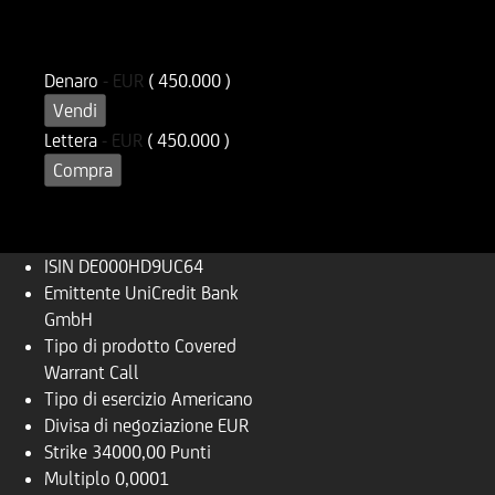
ISIN
Codice di Negoziazione
DE000HD9UC64
UD9UC6
Denaro
-
EUR
( 450.000 )
Vendi
Lettera
-
EUR
( 450.000 )
Compra
ISIN
DE000HD9UC64
Emittente
UniCredit Bank
GmbH
Tipo di prodotto
Covered
Warrant Call
Tipo di esercizio
Americano
Divisa di negoziazione
EUR
Strike
34000,00 Punti
Multiplo
0,0001