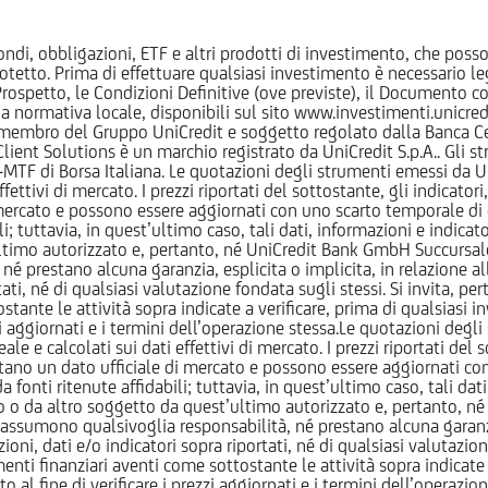
ndi, obbligazioni, ETF e altri prodotti di investimento, che posson
otetto. Prima di effettuare qualsiasi investimento è necessario
l Prospetto, le Condizioni Definitive (ove previste), il Documento
normativa locale, disponibili sul sito www.investimenti.unicredit.
membro del Gruppo UniCredit e soggetto regolato dalla Banca Cen
 Client Solutions è un marchio registrato da UniCredit S.p.A.. Gli 
F di Borsa Italiana. Le quotazioni degli strumenti emessi da Un
ttivi di mercato. I prezzi riportati del sottostante, gli indicatori,
ercato e possono essere aggiornati con uno scarto temporale di oltr
i; tuttavia, in quest’ultimo caso, tali dati, informazioni e indica
imo autorizzato e, pertanto, né UniCredit Bank GmbH Succursale d
 prestano alcuna garanzia, esplicita o implicita, in relazione all
tati, né di qualsiasi valutazione fondata sugli stessi. Si invita, pe
ante le attività sopra indicate a verificare, prima di qualsiasi inv
ezzi aggiornati e i termini dell’operazione stessa.Le quotazioni deg
 calcolati sui dati effettivi di mercato. I prezzi riportati del sot
tano un dato ufficiale di mercato e possono essere aggiornati con 
 fonti ritenute affidabili; tuttavia, in quest’ultimo caso, tali dati
o da altro soggetto da quest’ultimo autorizzato e, pertanto, né
assumono qualsivoglia responsabilità, né prestano alcuna garanzia,
oni, dati e/o indicatori sopra riportati, né di qualsiasi valutazione
nti finanziari aventi come sottostante le attività sopra indicate a
to al fine di verificare i prezzi aggiornati e i termini dell’operazio