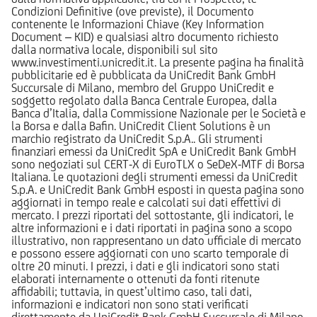
Condizioni Definitive (ove previste), il Documento
contenente le Informazioni Chiave (Key Information
Document – KID) e qualsiasi altro documento richiesto
dalla normativa locale, disponibili sul sito
www.investimenti.unicredit.it. La presente pagina ha finalità
pubblicitarie ed è pubblicata da UniCredit Bank GmbH
Succursale di Milano, membro del Gruppo UniCredit e
soggetto regolato dalla Banca Centrale Europea, dalla
Banca d’Italia, dalla Commissione Nazionale per le Società e
la Borsa e dalla Bafin. UniCredit Client Solutions è un
marchio registrato da UniCredit S.p.A.. Gli strumenti
finanziari emessi da UniCredit SpA e UniCredit Bank GmbH
sono negoziati sul CERT-X di EuroTLX o SeDeX-MTF di Borsa
Italiana. Le quotazioni degli strumenti emessi da UniCredit
S.p.A. e UniCredit Bank GmbH esposti in questa pagina sono
aggiornati in tempo reale e calcolati sui dati effettivi di
mercato. I prezzi riportati del sottostante, gli indicatori, le
altre informazioni e i dati riportati in pagina sono a scopo
illustrativo, non rappresentano un dato ufficiale di mercato
e possono essere aggiornati con uno scarto temporale di
oltre 20 minuti. I prezzi, i dati e gli indicatori sono stati
elaborati internamente o ottenuti da fonti ritenute
affidabili; tuttavia, in quest’ultimo caso, tali dati,
informazioni e indicatori non sono stati verificati
direttamente da UniCredit Bank GmbH Succursale di Milano