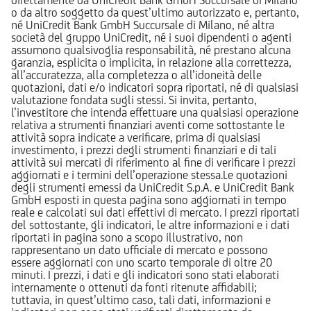
o da altro soggetto da quest’ultimo autorizzato e, pertanto,
né UniCredit Bank GmbH Succursale di Milano, né altra
società del gruppo UniCredit, né i suoi dipendenti o agenti
assumono qualsivoglia responsabilità, né prestano alcuna
garanzia, esplicita o implicita, in relazione alla correttezza,
all’accuratezza, alla completezza o all’idoneità delle
quotazioni, dati e/o indicatori sopra riportati, né di qualsiasi
valutazione fondata sugli stessi. Si invita, pertanto,
l’investitore che intenda effettuare una qualsiasi operazione
relativa a strumenti finanziari aventi come sottostante le
attività sopra indicate a verificare, prima di qualsiasi
investimento, i prezzi degli strumenti finanziari e di tali
attività sui mercati di riferimento al fine di verificare i prezzi
aggiornati e i termini dell’operazione stessa.Le quotazioni
degli strumenti emessi da UniCredit S.p.A. e UniCredit Bank
GmbH esposti in questa pagina sono aggiornati in tempo
reale e calcolati sui dati effettivi di mercato. I prezzi riportati
del sottostante, gli indicatori, le altre informazioni e i dati
riportati in pagina sono a scopo illustrativo, non
rappresentano un dato ufficiale di mercato e possono
essere aggiornati con uno scarto temporale di oltre 20
minuti. I prezzi, i dati e gli indicatori sono stati elaborati
internamente o ottenuti da fonti ritenute affidabili;
tuttavia, in quest’ultimo caso, tali dati, informazioni e