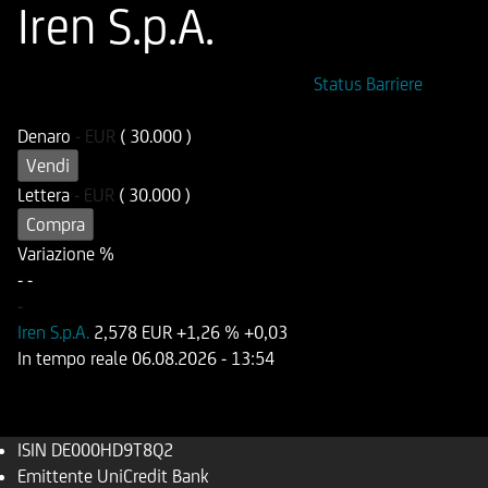
Iren S.p.A.
ISIN
Codice di Negoziazione
Status Barriere
DE000HD9T8Q2
UD9T8Q
Denaro
-
EUR
( 30.000 )
Vendi
Lettera
-
EUR
( 30.000 )
Compra
Variazione %
-
-
-
Iren S.p.A.
2,578 EUR
+1,26 %
+0,03
In tempo reale
06.08.2026
- 13:54
ISIN
DE000HD9T8Q2
Emittente
UniCredit Bank