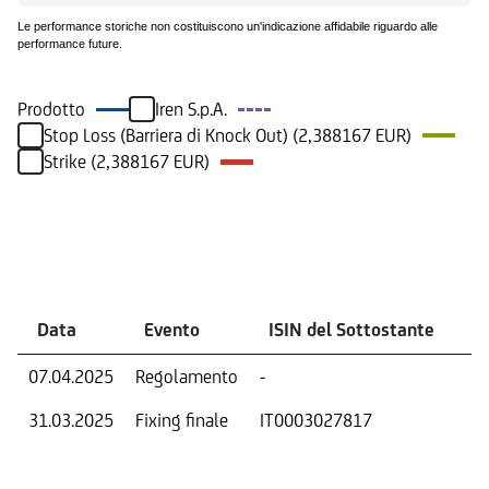
Le performance storiche non costituiscono un'indicazione affidabile riguardo alle
performance future.
Prodotto
Iren S.p.A.
Stop Loss (Barriera di Knock Out) (2,388167 EUR)
Strike (2,388167 EUR)
Eventi
Data
Evento
ISIN del Sottostante
V
07.04.2025
Regolamento
-
Ri
31.03.2025
Fixing finale
IT0003027817
Val
Dat
Os