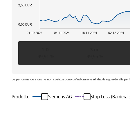
2,50 EUR
0,00 EUR
21.10.2024
04.11.2024
18.11.2024
02.12.2024
1 D
3 m
-99,91 %
-99,95 %
Le performance storiche non costituiscono un'indicazione affidabile riguardo alle per
Prodotto
Siemens AG
Stop Loss (Barriera
Eventi