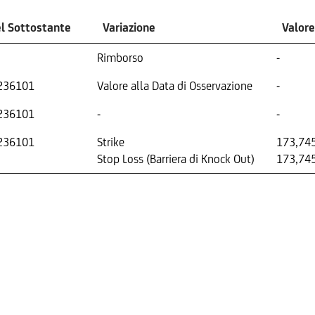
el Sottostante
Variazione
Valor
Rimborso
-
236101
Valore alla Data di Osservazione
-
236101
-
-
236101
Strike
173,74
Stop Loss (Barriera di Knock Out)
173,74