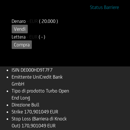
ISIN
Codice di Negoziazione
Status Barriere
DE000HD9T7F7
UD9T7F
Denaro
-
EUR
( 20.000 )
Vendi
Lettera
-
EUR
( - )
Compra
ISIN
DE000HD9T7F7
Emittente
UniCredit Bank
GmbH
Tipo di prodotto
Turbo Open
End Long
Direzione
Bull
Strike
170,901049 EUR
Stop Loss (Barriera di Knock
Out)
170,901049 EUR