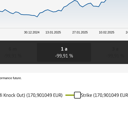
30.12.2024
13.01.2025
27.01.2025
10.02.2025
2
6 m
1 a
3 a
-99,91 %
-99,91 %
-99,91 %
formance future.
 di Knock Out) (170,901049 EUR)
Strike (170,901049 EUR