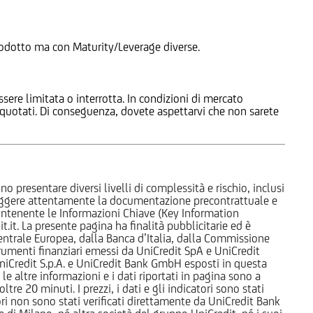
 Prodotto ma con Maturity/Leverage diverse.
ssere limitata o interrotta. In condizioni di mercato
e quotati. Di conseguenza, dovete aspettarvi che non sarete
o presentare diversi livelli di complessità e rischio, inclusi
 leggere attentamente la documentazione precontrattuale e
 contenente le Informazioni Chiave (Key Information
it. La presente pagina ha finalità pubblicitarie ed è
trale Europea, dalla Banca d’Italia, dalla Commissione
strumenti finanziari emessi da UniCredit SpA e UniCredit
iCredit S.p.A. e UniCredit Bank GmbH esposti in questa
 le altre informazioni e i dati riportati in pagina sono a
e 20 minuti. I prezzi, i dati e gli indicatori sono stati
tori non sono stati verificati direttamente da UniCredit Bank