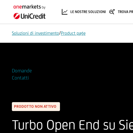
LE NOSTRE SOLUZIONI
TROVA P
/
Soluzioni di investimento
Product page
Aggiungi alla Watchlist
Domande
Contatti
PRODOTTO NON ATTIVO
Turbo Open End su S