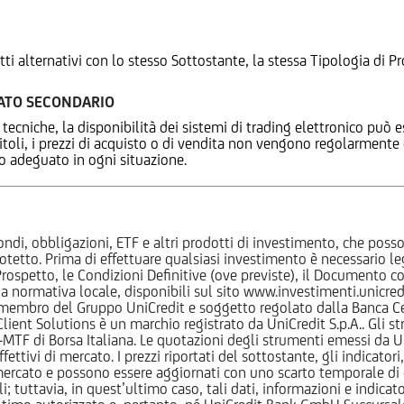
tti alternativi con lo stesso Sottostante, la stessa Tipologia di
CATO SECONDARIO
 tecniche, la disponibilità dei sistemi di trading elettronico può e
 titoli, i prezzi di acquisto o di vendita non vengono regolarment
zo adeguato in ogni situazione.
ndi, obbligazioni, ETF e altri prodotti di investimento, che posson
otetto. Prima di effettuare qualsiasi investimento è necessario
l Prospetto, le Condizioni Definitive (ove previste), il Documento
normativa locale, disponibili sul sito www.investimenti.unicredit.
membro del Gruppo UniCredit e soggetto regolato dalla Banca Cen
 Client Solutions è un marchio registrato da UniCredit S.p.A.. Gli 
F di Borsa Italiana. Le quotazioni degli strumenti emessi da Un
ttivi di mercato. I prezzi riportati del sottostante, gli indicatori,
ercato e possono essere aggiornati con uno scarto temporale di oltr
i; tuttavia, in quest’ultimo caso, tali dati, informazioni e indica