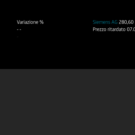
Variazione %
Siemens AG
280,60
-
-
Prezzo ritardato
07.
-