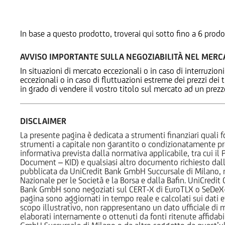
Prodotti Alternativi
In base a questo prodotto, troverai qui sotto fino a 6 prodo
AVVISO IMPORTANTE SULLA NEGOZIABILITÀ NEL MER
In situazioni di mercato eccezionali o in caso di interruzioni
eccezionali o in caso di fluttuazioni estreme dei prezzi dei
in grado di vendere il vostro titolo sul mercato ad un prez
DISCLAIMER
La presente pagina è dedicata a strumenti finanziari quali fo
strumenti a capitale non garantito o condizionatamente pr
informativa prevista dalla normativa applicabile, tra cui i
Document – KID) e qualsiasi altro documento richiesto dalla 
pubblicata da UniCredit Bank GmbH Succursale di Milano, 
Nazionale per le Società e la Borsa e dalla Bafin. UniCredit
Bank GmbH sono negoziati sul CERT-X di EuroTLX o SeDeX-MT
pagina sono aggiornati in tempo reale e calcolati sui dati effe
scopo illustrativo, non rappresentano un dato ufficiale di m
elaborati internamente o ottenuti da fonti ritenute affidabil