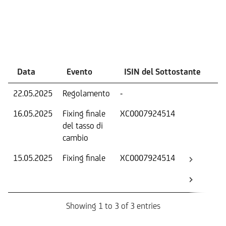
Eventi
Data
Evento
ISIN del Sottostante
V
22.05.2025
Regolamento
-
Ri
16.05.2025
Fixing finale
XC0007924514
Tas
del tasso di
ca
cambio
15.05.2025
Fixing finale
XC0007924514
Val
Dat
Os
Showing 1 to 3 of 3 entries