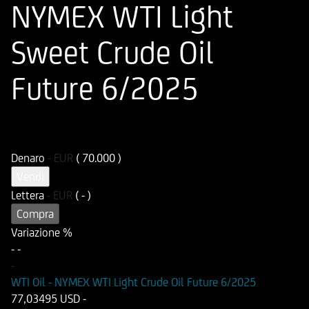
NYMEX WTI Light
Sweet Crude Oil
Future 6/2025
ISIN
Codice di Negoziazione
DE000HD9T596
UD9T59
Denaro
-
EUR
( 70.000 )
Vendi
Lettera
-
EUR
( - )
Compra
Variazione %
-
-
-
WTI Oil - NYMEX WTI Light Crude Oil Future 6/2025
77,03495 USD
-