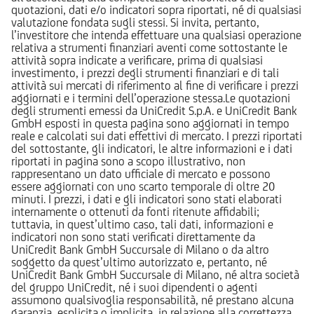
quotazioni, dati e/o indicatori sopra riportati, né di qualsiasi
valutazione fondata sugli stessi. Si invita, pertanto,
l’investitore che intenda effettuare una qualsiasi operazione
relativa a strumenti finanziari aventi come sottostante le
attività sopra indicate a verificare, prima di qualsiasi
investimento, i prezzi degli strumenti finanziari e di tali
attività sui mercati di riferimento al fine di verificare i prezzi
aggiornati e i termini dell’operazione stessa.Le quotazioni
degli strumenti emessi da UniCredit S.p.A. e UniCredit Bank
GmbH esposti in questa pagina sono aggiornati in tempo
reale e calcolati sui dati effettivi di mercato. I prezzi riportati
del sottostante, gli indicatori, le altre informazioni e i dati
riportati in pagina sono a scopo illustrativo, non
rappresentano un dato ufficiale di mercato e possono
essere aggiornati con uno scarto temporale di oltre 20
minuti. I prezzi, i dati e gli indicatori sono stati elaborati
internamente o ottenuti da fonti ritenute affidabili;
tuttavia, in quest’ultimo caso, tali dati, informazioni e
indicatori non sono stati verificati direttamente da
UniCredit Bank GmbH Succursale di Milano o da altro
soggetto da quest’ultimo autorizzato e, pertanto, né
UniCredit Bank GmbH Succursale di Milano, né altra società
del gruppo UniCredit, né i suoi dipendenti o agenti
assumono qualsivoglia responsabilità, né prestano alcuna
garanzia, esplicita o implicita, in relazione alla correttezza,