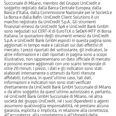
Succursale di Milano, membro del Gruppo UniCredit e
soggetto regolato dalla Banca Centrale Europea, dalla
Banca d’Italia, dalla Commissione Nazionale per le Società e
la Borsa e dalla Bafin. UniCredit Client Solutions è un
marchio registrato da UniCredit S.p.A.. Gli strumenti
finanziari emessi da UniCredit SpA e UniCredit Bank GmbH
sono negoziati sul CERT-X di EuroTLX o SeDeX-MTF di Borsa
Italiana. Le quotazioni degli strumenti emessi da UniCredit
S.p.A. e UniCredit Bank GmbH esposti in questa pagina sono
aggiornati in tempo reale e calcolati sui dati effettivi di
mercato. I prezzi riportati del sottostante, gli indicatori, le
altre informazioni e i dati riportati in pagina sono a scopo
illustrativo, non rappresentano un dato ufficiale di mercato
e possono essere aggiornati con uno scarto temporale di
oltre 20 minuti. I prezzi, i dati e gli indicatori sono stati
elaborati internamente o ottenuti da fonti ritenute
affidabili; tuttavia, in quest’ultimo caso, tali dati,
informazioni e indicatori non sono stati verificati
direttamente da UniCredit Bank GmbH Succursale di Milano
o da altro soggetto da quest’ultimo autorizzato e, pertanto,
né UniCredit Bank GmbH Succursale di Milano, né altra
società del gruppo UniCredit, né i suoi dipendenti o agenti
assumono qualsivoglia responsabilità, né prestano alcuna
garanzia, esplicita o implicita, in relazione alla correttezza,
all’accuratezza, alla completezza o all’idoneità delle