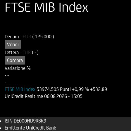
FTSE MIB Index
ISIN
Codice di Negoziazione
DE000HD9RBK9
UD9RBK
Denaro
-
EUR
( 125.000 )
Vendi
Lettera
-
EUR
( - )
Compra
Variazione %
-
-
-
FTSE MIB Index
53974,505 Punti
+0,99 %
+532,89
UniCredit Realtime
06.08.2026
- 15:05
ISIN
DE000HD9RBK9
Emittente
UniCredit Bank