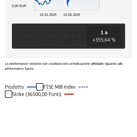
0,00 EUR
01.01.2025
01.05.2025
1 D
3 m
6 m
1 a
3 
-8,04 %
+70,70 %
+82,53 %
+355,64 %
+355,
Le performance storiche non costituiscono un'indicazione affidabile riguardo alle
performance future.
Prodotto
FTSE MIB Index
Strike (36500,00 Punti)
Eventi