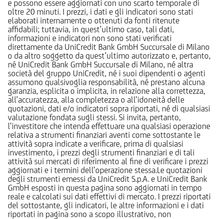
e possono essere aggiornati con uno scarto temporale di
oltre 20 minuti. I prezzi, i dati e gli indicatori sono stati
elaborati internamente o ottenuti da fonti ritenute
affidabili; tuttavia, in quest’ultimo caso, tali dati,
informazioni e indicatori non sono stati verificati
direttamente da UniCredit Bank GmbH Succursale di Milano
o da altro soggetto da quest’ultimo autorizzato e, pertanto,
né UniCredit Bank GmbH Succursale di Milano, né altra
società del gruppo UniCredit, né i suoi dipendenti o agenti
assumono qualsivoglia responsabilità, né prestano alcuna
garanzia, esplicita o implicita, in relazione alla correttezza,
all’accuratezza, alla completezza o all’idoneità delle
quotazioni, dati e/o indicatori sopra riportati, né di qualsiasi
valutazione fondata sugli stessi. Si invita, pertanto,
l’investitore che intenda effettuare una qualsiasi operazione
relativa a strumenti finanziari aventi come sottostante le
attività sopra indicate a verificare, prima di qualsiasi
investimento, i prezzi degli strumenti finanziari e di tali
attività sui mercati di riferimento al fine di verificare i prezzi
aggiornati e i termini dell’operazione stessa.Le quotazioni
degli strumenti emessi da UniCredit S.p.A. e UniCredit Bank
GmbH esposti in questa pagina sono aggiornati in tempo
reale e calcolati sui dati effettivi di mercato. I prezzi riportati
del sottostante, gli indicatori, le altre informazioni e i dati
riportati in pagina sono a scopo illustrativo, non