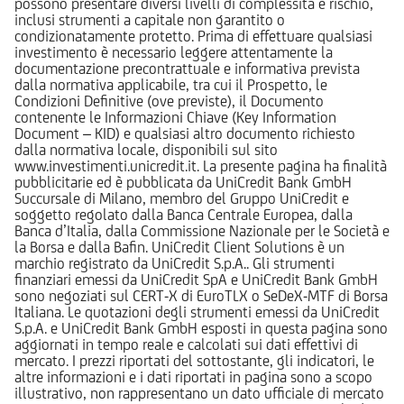
possono presentare diversi livelli di complessità e rischio,
inclusi strumenti a capitale non garantito o
condizionatamente protetto. Prima di effettuare qualsiasi
investimento è necessario leggere attentamente la
documentazione precontrattuale e informativa prevista
dalla normativa applicabile, tra cui il Prospetto, le
Condizioni Definitive (ove previste), il Documento
contenente le Informazioni Chiave (Key Information
Document – KID) e qualsiasi altro documento richiesto
dalla normativa locale, disponibili sul sito
www.investimenti.unicredit.it. La presente pagina ha finalità
pubblicitarie ed è pubblicata da UniCredit Bank GmbH
Succursale di Milano, membro del Gruppo UniCredit e
soggetto regolato dalla Banca Centrale Europea, dalla
Banca d’Italia, dalla Commissione Nazionale per le Società e
la Borsa e dalla Bafin. UniCredit Client Solutions è un
marchio registrato da UniCredit S.p.A.. Gli strumenti
finanziari emessi da UniCredit SpA e UniCredit Bank GmbH
sono negoziati sul CERT-X di EuroTLX o SeDeX-MTF di Borsa
Italiana. Le quotazioni degli strumenti emessi da UniCredit
S.p.A. e UniCredit Bank GmbH esposti in questa pagina sono
aggiornati in tempo reale e calcolati sui dati effettivi di
mercato. I prezzi riportati del sottostante, gli indicatori, le
altre informazioni e i dati riportati in pagina sono a scopo
illustrativo, non rappresentano un dato ufficiale di mercato