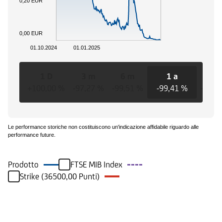
0,20 EUR
0,00 EUR
01.10.2024
01.01.2025
1 D
3 m
6 m
1 a
3 a
+100,00 %
-97,27 %
-99,51 %
-99,41 %
-99,4
Le performance storiche non costituiscono un'indicazione affidabile riguardo alle
performance future.
Prodotto
FTSE MIB Index
Strike (36500,00 Punti)
Eventi