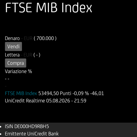
FTSE MIB Index
ISIN
Codice di Negoziazione
DE000HD9RBH5
UD9RBH
Denaro
-
EUR
( 700.000 )
Vendi
Lettera
-
EUR
( - )
Compra
Variazione %
-
-
-
FTSE MIB Index
53494,50 Punti
-0,09 %
-46,01
UniCredit Realtime
05.08.2026
- 21:59
ISIN
DE000HD9RBH5
Emittente
UniCredit Bank