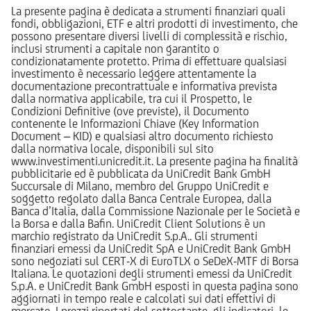
La presente pagina è dedicata a strumenti finanziari quali
fondi, obbligazioni, ETF e altri prodotti di investimento, che
possono presentare diversi livelli di complessità e rischio,
inclusi strumenti a capitale non garantito o
condizionatamente protetto. Prima di effettuare qualsiasi
investimento è necessario leggere attentamente la
documentazione precontrattuale e informativa prevista
dalla normativa applicabile, tra cui il Prospetto, le
Condizioni Definitive (ove previste), il Documento
contenente le Informazioni Chiave (Key Information
Document – KID) e qualsiasi altro documento richiesto
dalla normativa locale, disponibili sul sito
www.investimenti.unicredit.it. La presente pagina ha finalità
pubblicitarie ed è pubblicata da UniCredit Bank GmbH
Succursale di Milano, membro del Gruppo UniCredit e
soggetto regolato dalla Banca Centrale Europea, dalla
Banca d’Italia, dalla Commissione Nazionale per le Società e
la Borsa e dalla Bafin. UniCredit Client Solutions è un
marchio registrato da UniCredit S.p.A.. Gli strumenti
finanziari emessi da UniCredit SpA e UniCredit Bank GmbH
sono negoziati sul CERT-X di EuroTLX o SeDeX-MTF di Borsa
Italiana. Le quotazioni degli strumenti emessi da UniCredit
S.p.A. e UniCredit Bank GmbH esposti in questa pagina sono
aggiornati in tempo reale e calcolati sui dati effettivi di
mercato. I prezzi riportati del sottostante, gli indicatori, le