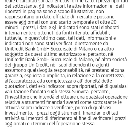
reale e calcolati sui dati effettivi di mercato. I prezzi riportati
del sottostante, gli indicatori, le altre informazioni e i dati
riportati in pagina sono a scopo illustrativo, non
rappresentano un dato ufficiale di mercato e possono
essere aggiornati con uno scarto temporale di oltre 20
minuti. I prezzi, i dati e gli indicatori sono stati elaborati
internamente o ottenuti da fonti ritenute affidabili;
tuttavia, in quest’ultimo caso, tali dati, informazioni e
indicatori non sono stati verificati direttamente da
UniCredit Bank GmbH Succursale di Milano o da altro
soggetto da quest’ultimo autorizzato e, pertanto, né
UniCredit Bank GmbH Succursale di Milano, né altra società
del gruppo UniCredit, né i suoi dipendenti o agenti
assumono qualsivoglia responsabilità, né prestano alcuna
garanzia, esplicita o implicita, in relazione alla correttezza,
all’accuratezza, alla completezza o all’idoneità delle
quotazioni, dati e/o indicatori sopra riportati, né di qualsiasi
valutazione fondata sugli stessi. Si invita, pertanto,
l’investitore che intenda effettuare una qualsiasi operazione
relativa a strumenti finanziari aventi come sottostante le
attività sopra indicate a verificare, prima di qualsiasi
investimento, i prezzi degli strumenti finanziari e di tali
attività sui mercati di riferimento al fine di verificare i prezzi
aggiornati e i termini dell’operazione stessa.