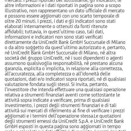
altre informazioni e i dati riportati in pagina sono a scopo
illustrativo, non rappresentano un dato ufficiale di mercato
e possono essere aggiornati con uno scarto temporale di
oltre 20 minuti. I prezzi, i dati e gli indicatori sono stati
elaborati internamente o ottenuti da fonti ritenute
affidabili; tuttavia, in quest’ultimo caso, tali dati,
informazioni e indicatori non sono stati verificati
direttamente da UniCredit Bank GmbH Succursale di Milano
o da altro soggetto da quest’ultimo autorizzato e, pertanto,
né UniCredit Bank GmbH Succursale di Milano, né altra
società del gruppo UniCredit, né i suoi dipendenti o agenti
assumono qualsivoglia responsabilità, né prestano alcuna
garanzia, esplicita o implicita, in relazione alla correttezza,
all’accuratezza, alla completezza o all’idoneità delle
quotazioni, dati e/o indicatori sopra riportati, né di qualsiasi
valutazione fondata sugli stessi. Si invita, pertanto,
l’investitore che intenda effettuare una qualsiasi operazione
relativa a strumenti finanziari aventi come sottostante le
attività sopra indicate a verificare, prima di qualsiasi
investimento, i prezzi degli strumenti finanziari e di tali
attività sui mercati di riferimento al fine di verificare i prezzi
aggiornati e i termini dell’operazione stessa.Le quotazioni
degli strumenti emessi da UniCredit S.p.A. e UniCredit Bank
GmbH esposti in questa pagina sono aggiornati in tempo