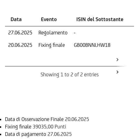
Data
Evento
ISIN del Sottostante
V
27.06.2025
Regolamento
-
Ri
20.06.2025
Fixing finale
GB00BNNLHW18
Val
Dat
Os
Showing 1 to 2 of 2 entries
Informazioni sul rimborso
Data di Osservazione Finale
20.06.2025
Fixing finale
39035,00 Punti
Data di pagamento
27.06.2025