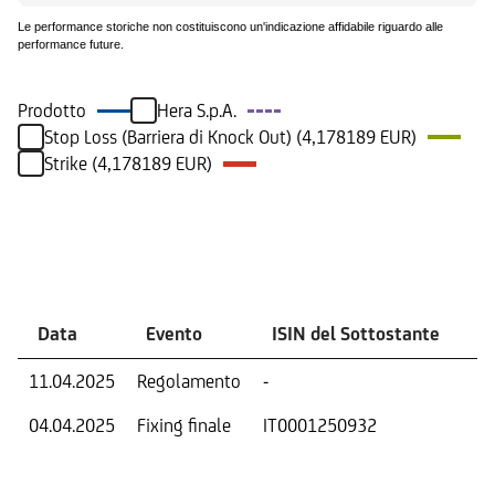
Le performance storiche non costituiscono un'indicazione affidabile riguardo alle
performance future.
Prodotto
Hera S.p.A.
Stop Loss (Barriera di Knock Out) (4,178189 EUR)
Strike (4,178189 EUR)
Eventi
Data
Evento
ISIN del Sottostante
V
11.04.2025
Regolamento
-
Ri
04.04.2025
Fixing finale
IT0001250932
Val
Dat
Os