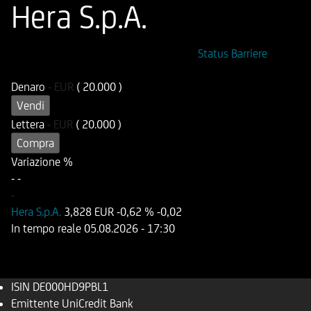
Hera S.p.A.
ISIN
Codice di Negoziazione
Status Barriere
DE000HD9PBL1
UD9PBL
Denaro
-
EUR
( 20.000 )
Vendi
Lettera
-
EUR
( 20.000 )
Compra
Variazione %
-
-
-
Hera S.p.A.
3,828 EUR
-0,62 %
-0,02
In tempo reale
05.08.2026
- 17:30
ISIN
DE000HD9PBL1
Emittente
UniCredit Bank