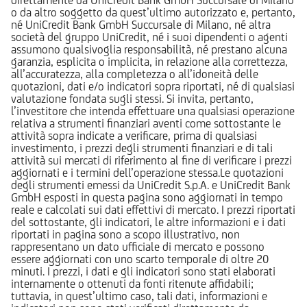
o da altro soggetto da quest’ultimo autorizzato e, pertanto,
né UniCredit Bank GmbH Succursale di Milano, né altra
società del gruppo UniCredit, né i suoi dipendenti o agenti
assumono qualsivoglia responsabilità, né prestano alcuna
garanzia, esplicita o implicita, in relazione alla correttezza,
all’accuratezza, alla completezza o all’idoneità delle
quotazioni, dati e/o indicatori sopra riportati, né di qualsiasi
valutazione fondata sugli stessi. Si invita, pertanto,
l’investitore che intenda effettuare una qualsiasi operazione
relativa a strumenti finanziari aventi come sottostante le
attività sopra indicate a verificare, prima di qualsiasi
investimento, i prezzi degli strumenti finanziari e di tali
attività sui mercati di riferimento al fine di verificare i prezzi
aggiornati e i termini dell’operazione stessa.Le quotazioni
degli strumenti emessi da UniCredit S.p.A. e UniCredit Bank
GmbH esposti in questa pagina sono aggiornati in tempo
reale e calcolati sui dati effettivi di mercato. I prezzi riportati
del sottostante, gli indicatori, le altre informazioni e i dati
riportati in pagina sono a scopo illustrativo, non
rappresentano un dato ufficiale di mercato e possono
essere aggiornati con uno scarto temporale di oltre 20
minuti. I prezzi, i dati e gli indicatori sono stati elaborati
internamente o ottenuti da fonti ritenute affidabili;
tuttavia, in quest’ultimo caso, tali dati, informazioni e