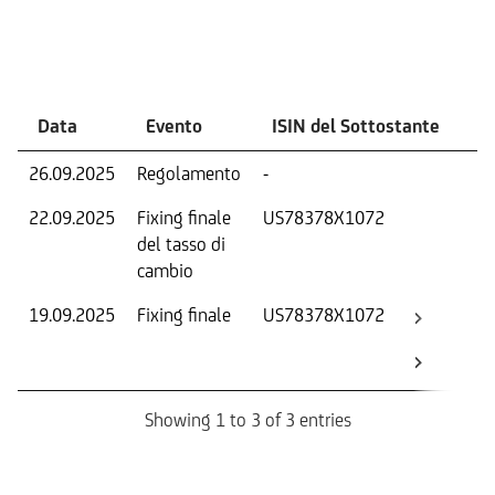
Eventi
Data
Evento
ISIN del Sottostante
V
26.09.2025
Regolamento
-
Ri
22.09.2025
Fixing finale
US78378X1072
Tas
del tasso di
ca
cambio
19.09.2025
Fixing finale
US78378X1072
Val
Dat
Os
Showing 1 to 3 of 3 entries