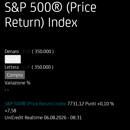
S&P 500® (Price
Return) Index
ISIN
Codice di Negoziazione
DE000HD9JEF0
UD9JEF
Denaro
-
EUR
( 350.000 )
Vendi
Lettera
-
EUR
( 350.000 )
Compra
Variazione %
-
-
-
S&P 500® (Price Return) Index
7731,12 Punti
+0,10 %
+7,58
UniCredit Realtime
06.08.2026
- 08:31