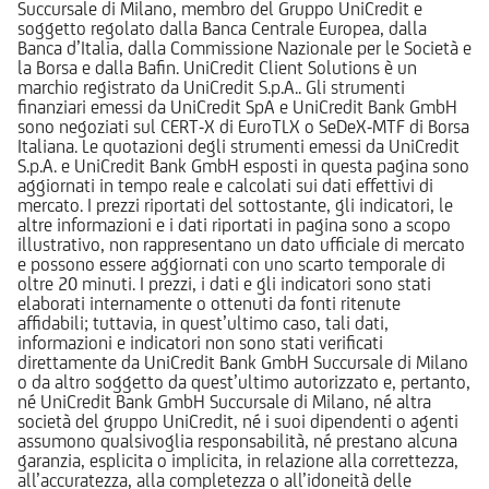
Succursale di Milano, membro del Gruppo UniCredit e
soggetto regolato dalla Banca Centrale Europea, dalla
Banca d’Italia, dalla Commissione Nazionale per le Società e
la Borsa e dalla Bafin. UniCredit Client Solutions è un
marchio registrato da UniCredit S.p.A.. Gli strumenti
finanziari emessi da UniCredit SpA e UniCredit Bank GmbH
sono negoziati sul CERT-X di EuroTLX o SeDeX-MTF di Borsa
Italiana. Le quotazioni degli strumenti emessi da UniCredit
S.p.A. e UniCredit Bank GmbH esposti in questa pagina sono
aggiornati in tempo reale e calcolati sui dati effettivi di
mercato. I prezzi riportati del sottostante, gli indicatori, le
altre informazioni e i dati riportati in pagina sono a scopo
illustrativo, non rappresentano un dato ufficiale di mercato
e possono essere aggiornati con uno scarto temporale di
oltre 20 minuti. I prezzi, i dati e gli indicatori sono stati
elaborati internamente o ottenuti da fonti ritenute
affidabili; tuttavia, in quest’ultimo caso, tali dati,
informazioni e indicatori non sono stati verificati
direttamente da UniCredit Bank GmbH Succursale di Milano
o da altro soggetto da quest’ultimo autorizzato e, pertanto,
né UniCredit Bank GmbH Succursale di Milano, né altra
società del gruppo UniCredit, né i suoi dipendenti o agenti
assumono qualsivoglia responsabilità, né prestano alcuna
garanzia, esplicita o implicita, in relazione alla correttezza,
all’accuratezza, alla completezza o all’idoneità delle