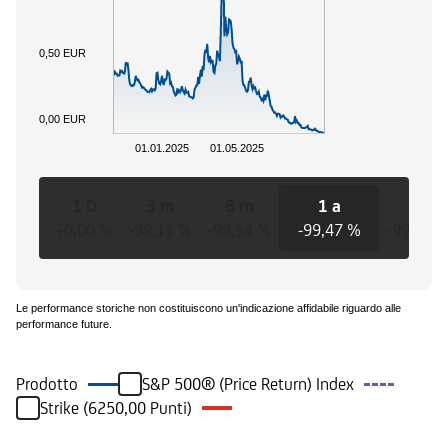
0,50 EUR
0,00 EUR
01.01.2025
01.05.2025
1 D
3 m
6 m
1 a
3 a
+0,00 %
-99,11 %
-99,54 %
-99,47 %
-99,47 
Le performance storiche non costituiscono un'indicazione affidabile riguardo alle
performance future.
Prodotto
S&P 500® (Price Return) Index
Strike (6250,00 Punti)