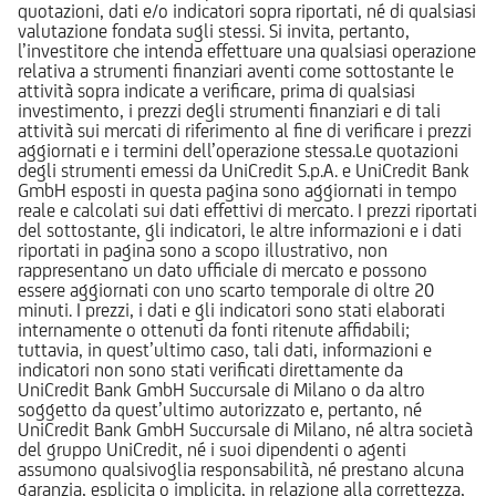
quotazioni, dati e/o indicatori sopra riportati, né di qualsiasi
valutazione fondata sugli stessi. Si invita, pertanto,
l’investitore che intenda effettuare una qualsiasi operazione
relativa a strumenti finanziari aventi come sottostante le
attività sopra indicate a verificare, prima di qualsiasi
investimento, i prezzi degli strumenti finanziari e di tali
attività sui mercati di riferimento al fine di verificare i prezzi
aggiornati e i termini dell’operazione stessa.Le quotazioni
degli strumenti emessi da UniCredit S.p.A. e UniCredit Bank
GmbH esposti in questa pagina sono aggiornati in tempo
reale e calcolati sui dati effettivi di mercato. I prezzi riportati
del sottostante, gli indicatori, le altre informazioni e i dati
riportati in pagina sono a scopo illustrativo, non
rappresentano un dato ufficiale di mercato e possono
essere aggiornati con uno scarto temporale di oltre 20
minuti. I prezzi, i dati e gli indicatori sono stati elaborati
internamente o ottenuti da fonti ritenute affidabili;
tuttavia, in quest’ultimo caso, tali dati, informazioni e
indicatori non sono stati verificati direttamente da
UniCredit Bank GmbH Succursale di Milano o da altro
soggetto da quest’ultimo autorizzato e, pertanto, né
UniCredit Bank GmbH Succursale di Milano, né altra società
del gruppo UniCredit, né i suoi dipendenti o agenti
assumono qualsivoglia responsabilità, né prestano alcuna
garanzia, esplicita o implicita, in relazione alla correttezza,