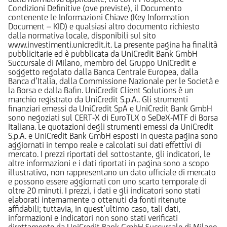
Condizioni Definitive (ove previste), il Documento
contenente le Informazioni Chiave (Key Information
Document – KID) e qualsiasi altro documento richiesto
dalla normativa locale, disponibili sul sito
www.investimenti.unicredit.it. La presente pagina ha finalità
pubblicitarie ed è pubblicata da UniCredit Bank GmbH
Succursale di Milano, membro del Gruppo UniCredit e
soggetto regolato dalla Banca Centrale Europea, dalla
Banca d’Italia, dalla Commissione Nazionale per le Società e
la Borsa e dalla Bafin. UniCredit Client Solutions è un
marchio registrato da UniCredit S.p.A.. Gli strumenti
finanziari emessi da UniCredit SpA e UniCredit Bank GmbH
sono negoziati sul CERT-X di EuroTLX o SeDeX-MTF di Borsa
Italiana. Le quotazioni degli strumenti emessi da UniCredit
S.p.A. e UniCredit Bank GmbH esposti in questa pagina sono
aggiornati in tempo reale e calcolati sui dati effettivi di
mercato. I prezzi riportati del sottostante, gli indicatori, le
altre informazioni e i dati riportati in pagina sono a scopo
illustrativo, non rappresentano un dato ufficiale di mercato
e possono essere aggiornati con uno scarto temporale di
oltre 20 minuti. I prezzi, i dati e gli indicatori sono stati
elaborati internamente o ottenuti da fonti ritenute
affidabili; tuttavia, in quest’ultimo caso, tali dati,
informazioni e indicatori non sono stati verificati
direttamente da UniCredit Bank GmbH Succursale di Milano