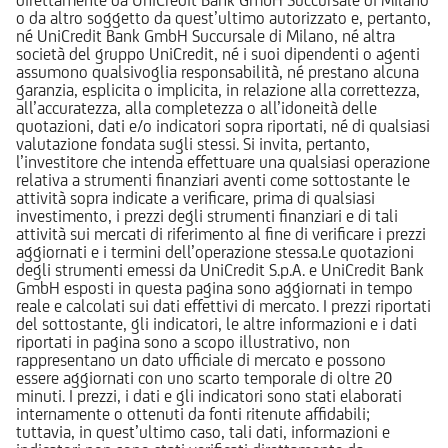
o da altro soggetto da quest’ultimo autorizzato e, pertanto,
né UniCredit Bank GmbH Succursale di Milano, né altra
società del gruppo UniCredit, né i suoi dipendenti o agenti
assumono qualsivoglia responsabilità, né prestano alcuna
garanzia, esplicita o implicita, in relazione alla correttezza,
all’accuratezza, alla completezza o all’idoneità delle
quotazioni, dati e/o indicatori sopra riportati, né di qualsiasi
valutazione fondata sugli stessi. Si invita, pertanto,
l’investitore che intenda effettuare una qualsiasi operazione
relativa a strumenti finanziari aventi come sottostante le
attività sopra indicate a verificare, prima di qualsiasi
investimento, i prezzi degli strumenti finanziari e di tali
attività sui mercati di riferimento al fine di verificare i prezzi
aggiornati e i termini dell’operazione stessa.Le quotazioni
degli strumenti emessi da UniCredit S.p.A. e UniCredit Bank
GmbH esposti in questa pagina sono aggiornati in tempo
reale e calcolati sui dati effettivi di mercato. I prezzi riportati
del sottostante, gli indicatori, le altre informazioni e i dati
riportati in pagina sono a scopo illustrativo, non
rappresentano un dato ufficiale di mercato e possono
essere aggiornati con uno scarto temporale di oltre 20
minuti. I prezzi, i dati e gli indicatori sono stati elaborati
internamente o ottenuti da fonti ritenute affidabili;
tuttavia, in quest’ultimo caso, tali dati, informazioni e