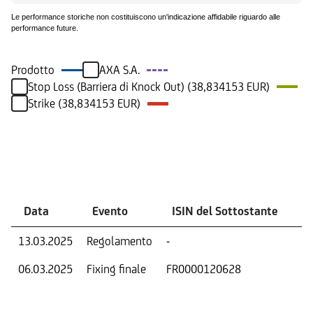
Le performance storiche non costituiscono un'indicazione affidabile riguardo alle
performance future.
Prodotto
AXA S.A.
Stop Loss (Barriera di Knock Out) (38,834153 EUR)
Strike (38,834153 EUR)
Eventi
Data
Evento
ISIN del Sottostante
V
13.03.2025
Regolamento
-
Ri
06.03.2025
Fixing finale
FR0000120628
Val
Dat
Os