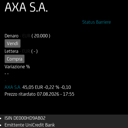
AXA S.A.
ISIN
Codice di Negoziazione
Status Barriere
DE000HD9AB02
UD9AB0
Denaro
-
EUR
( 20.000 )
Vendi
Lettera
-
EUR
( - )
Compra
Variazione %
-
-
-
AXA S.A.
45,05 EUR
-0,22 %
-0,10
Prezzo ritardato
07.08.2026
- 17:55
ISIN
DE000HD9AB02
Emittente
UniCredit Bank