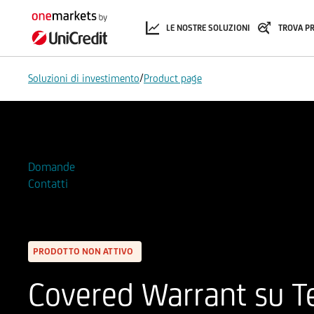
LE NOSTRE SOLUZIONI
TROVA P
/
Soluzioni di investimento
Product page
Aggiungi alla Watchlist
Domande
Contatti
PRODOTTO NON ATTIVO
Covered Warrant su Te