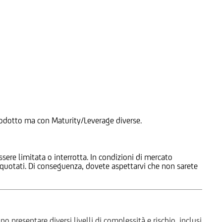
 Prodotto ma con Maturity/Leverage diverse.
ssere limitata o interrotta. In condizioni di mercato
e quotati. Di conseguenza, dovete aspettarvi che non sarete
o presentare diversi livelli di complessità e rischio, inclusi