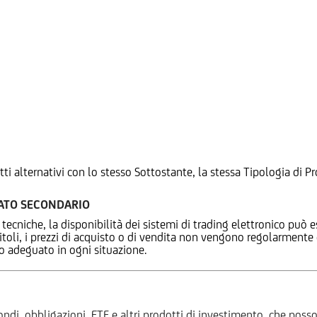
tti alternativi con lo stesso Sottostante, la stessa Tipologia di
CATO SECONDARIO
 tecniche, la disponibilità dei sistemi di trading elettronico può e
 titoli, i prezzi di acquisto o di vendita non vengono regolarment
zo adeguato in ogni situazione.
ndi, obbligazioni, ETF e altri prodotti di investimento, che posson