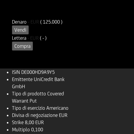
ISIN
Codice di Negoziazione
DE000HD9A9Y5
UD9A9Y
Denaro
-
EUR
( 125.000 )
Vendi
Lettera
-
EUR
( - )
Compra
ISIN
DE000HD9A9Y5
Emittente
UniCredit Bank
GmbH
Tipo di prodotto
Covered
Warrant Put
Tipo di esercizio
Americano
Divisa di negoziazione
EUR
Strike
8,00 EUR
Multiplo
0,100