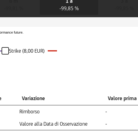
6 m
1 a
3 a
-99,81 %
-99,85 %
-99,85 %
formance future.
Strike (8,00 EUR)
e
Variazione
Valore prima
Rimborso
-
Valore alla Data di Osservazione
-