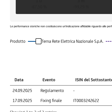
1 D
3 m
-87,50 %
-99,29 %
Le performance storiche non costituiscono un'indicazione affidabile riguardo alle per
Prodotto
Terna Rete Elettrica Nazionale S.p.A.
Eventi
Data
Evento
ISIN del Sottostant
24.09.2025
Regolamento
-
17.09.2025
Fixing finale
IT0003242622