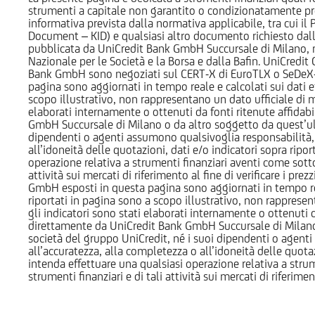
strumenti a capitale non garantito o condizionatamente pr
informativa prevista dalla normativa applicabile, tra cui i
Document – KID) e qualsiasi altro documento richiesto dalla 
pubblicata da UniCredit Bank GmbH Succursale di Milano, 
Nazionale per le Società e la Borsa e dalla Bafin. UniCredit
Bank GmbH sono negoziati sul CERT-X di EuroTLX o SeDeX-MT
pagina sono aggiornati in tempo reale e calcolati sui dati effe
scopo illustrativo, non rappresentano un dato ufficiale di m
elaborati internamente o ottenuti da fonti ritenute affidabil
GmbH Succursale di Milano o da altro soggetto da quest’ult
dipendenti o agenti assumono qualsivoglia responsabilità, né
all’idoneità delle quotazioni, dati e/o indicatori sopra ripor
operazione relativa a strumenti finanziari aventi come sottost
attività sui mercati di riferimento al fine di verificare i pr
GmbH esposti in questa pagina sono aggiornati in tempo reale e
riportati in pagina sono a scopo illustrativo, non rappresen
gli indicatori sono stati elaborati internamente o ottenuti da
direttamente da UniCredit Bank GmbH Succursale di Milano 
società del gruppo UniCredit, né i suoi dipendenti o agenti 
all’accuratezza, alla completezza o all’idoneità delle quotazi
intenda effettuare una qualsiasi operazione relativa a strume
strumenti finanziari e di tali attività sui mercati di riferimen