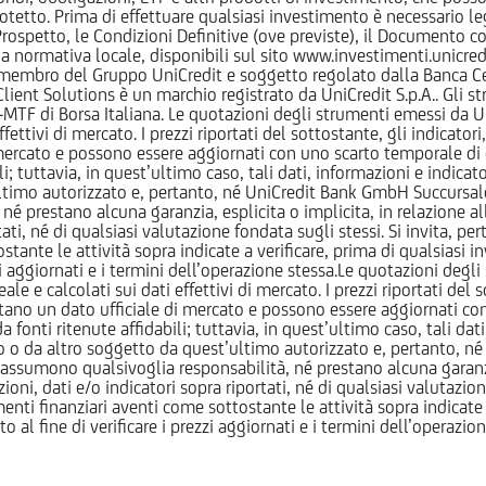
otetto. Prima di effettuare qualsiasi investimento è necessario
l Prospetto, le Condizioni Definitive (ove previste), il Documento
normativa locale, disponibili sul sito www.investimenti.unicredit.
membro del Gruppo UniCredit e soggetto regolato dalla Banca Cen
 Client Solutions è un marchio registrato da UniCredit S.p.A.. Gli 
F di Borsa Italiana. Le quotazioni degli strumenti emessi da Un
ttivi di mercato. I prezzi riportati del sottostante, gli indicatori,
ercato e possono essere aggiornati con uno scarto temporale di oltr
i; tuttavia, in quest’ultimo caso, tali dati, informazioni e indica
imo autorizzato e, pertanto, né UniCredit Bank GmbH Succursale d
 prestano alcuna garanzia, esplicita o implicita, in relazione all
tati, né di qualsiasi valutazione fondata sugli stessi. Si invita, pe
ante le attività sopra indicate a verificare, prima di qualsiasi inv
ezzi aggiornati e i termini dell’operazione stessa.Le quotazioni deg
 calcolati sui dati effettivi di mercato. I prezzi riportati del sot
tano un dato ufficiale di mercato e possono essere aggiornati con 
 fonti ritenute affidabili; tuttavia, in quest’ultimo caso, tali dati
o da altro soggetto da quest’ultimo autorizzato e, pertanto, né
assumono qualsivoglia responsabilità, né prestano alcuna garanzia,
oni, dati e/o indicatori sopra riportati, né di qualsiasi valutazione
nti finanziari aventi come sottostante le attività sopra indicate a
to al fine di verificare i prezzi aggiornati e i termini dell’operazio