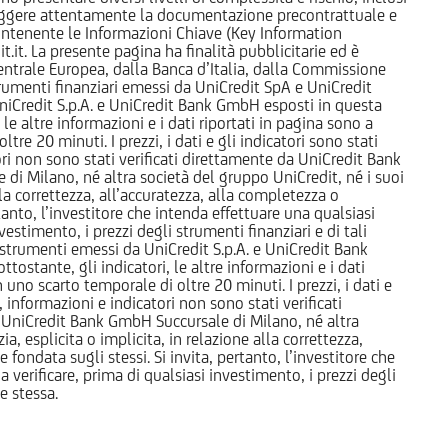
 leggere attentamente la documentazione precontrattuale e
 contenente le Informazioni Chiave (Key Information
it. La presente pagina ha finalità pubblicitarie ed è
trale Europea, dalla Banca d’Italia, dalla Commissione
strumenti finanziari emessi da UniCredit SpA e UniCredit
iCredit S.p.A. e UniCredit Bank GmbH esposti in questa
 le altre informazioni e i dati riportati in pagina sono a
e 20 minuti. I prezzi, i dati e gli indicatori sono stati
tori non sono stati verificati direttamente da UniCredit Bank
i Milano, né altra società del gruppo UniCredit, né i suoi
a correttezza, all’accuratezza, alla completezza o
rtanto, l’investitore che intenda effettuare una qualsiasi
estimento, i prezzi degli strumenti finanziari e di tali
li strumenti emessi da UniCredit S.p.A. e UniCredit Bank
tostante, gli indicatori, le altre informazioni e i dati
uno scarto temporale di oltre 20 minuti. I prezzi, i dati e
, informazioni e indicatori non sono stati verificati
 UniCredit Bank GmbH Succursale di Milano, né altra
 esplicita o implicita, in relazione alla correttezza,
 fondata sugli stessi. Si invita, pertanto, l’investitore che
 verificare, prima di qualsiasi investimento, i prezzi degli
ne stessa.