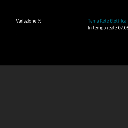
Variazione %
Terna Rete Elettrica
-
-
In tempo reale
07.0
-