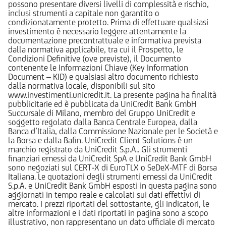
possono presentare diversi livelli di complessità e rischio,
inclusi strumenti a capitale non garantito o
condizionatamente protetto. Prima di effettuare qualsiasi
investimento è necessario leggere attentamente la
documentazione precontrattuale e informativa prevista
dalla normativa applicabile, tra cui il Prospetto, le
Condizioni Definitive (ove previste), il Documento
contenente le Informazioni Chiave (Key Information
Document – KID) e qualsiasi altro documento richiesto
dalla normativa locale, disponibili sul sito
www.investimenti.unicredit.it. La presente pagina ha finalità
pubblicitarie ed è pubblicata da UniCredit Bank GmbH
Succursale di Milano, membro del Gruppo UniCredit e
soggetto regolato dalla Banca Centrale Europea, dalla
Banca d’Italia, dalla Commissione Nazionale per le Società e
la Borsa e dalla Bafin. UniCredit Client Solutions è un
marchio registrato da UniCredit S.p.A.. Gli strumenti
finanziari emessi da UniCredit SpA e UniCredit Bank GmbH
sono negoziati sul CERT-X di EuroTLX o SeDeX-MTF di Borsa
Italiana. Le quotazioni degli strumenti emessi da UniCredit
S.p.A. e UniCredit Bank GmbH esposti in questa pagina sono
aggiornati in tempo reale e calcolati sui dati effettivi di
mercato. I prezzi riportati del sottostante, gli indicatori, le
altre informazioni e i dati riportati in pagina sono a scopo
illustrativo, non rappresentano un dato ufficiale di mercato