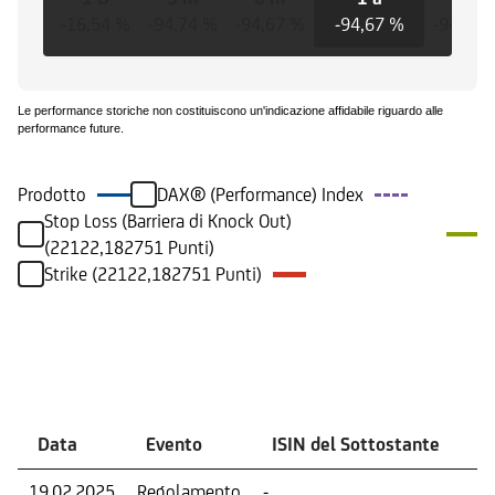
-16,54 %
-94,74 %
-94,67 %
-94,67 %
-94,67 
Le performance storiche non costituiscono un'indicazione affidabile riguardo alle
performance future.
Prodotto
DAX® (Performance) Index
Stop Loss (Barriera di Knock Out)
(22122,182751 Punti)
Strike (22122,182751 Punti)
Eventi
Data
Evento
ISIN del Sottostante
V
19.02.2025
Regolamento
-
Ri