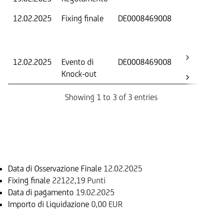
12.02.2025
Fixing finale
DE0008469008
Val
Dat
Os
12.02.2025
Evento di
DE0008469008
-
Knock-out
Showing 1 to 3 of 3 entries
Informazioni sul rimborso
Data di Osservazione Finale
12.02.2025
Fixing finale
22122,19 Punti
Data di pagamento
19.02.2025
Importo di Liquidazione
0,00 EUR
Sottostante