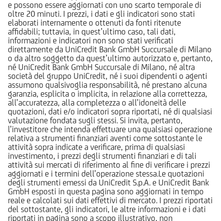
e possono essere aggiornati con uno scarto temporale di
oltre 20 minuti. I prezzi, i dati e gli indicatori sono stati
elaborati internamente o ottenuti da fonti ritenute
affidabili; tuttavia, in quest’ultimo caso, tali dati,
informazioni e indicatori non sono stati verificati
direttamente da UniCredit Bank GmbH Succursale di Milano
o da altro soggetto da quest’ultimo autorizzato e, pertanto,
né UniCredit Bank GmbH Succursale di Milano, né altra
società del gruppo UniCredit, né i suoi dipendenti o agenti
assumono qualsivoglia responsabilità, né prestano alcuna
garanzia, esplicita o implicita, in relazione alla correttezza,
all’accuratezza, alla completezza o all’idoneità delle
quotazioni, dati e/o indicatori sopra riportati, né di qualsiasi
valutazione fondata sugli stessi. Si invita, pertanto,
l’investitore che intenda effettuare una qualsiasi operazione
relativa a strumenti finanziari aventi come sottostante le
attività sopra indicate a verificare, prima di qualsiasi
investimento, i prezzi degli strumenti finanziari e di tali
attività sui mercati di riferimento al fine di verificare i prezzi
aggiornati e i termini dell’operazione stessa.Le quotazioni
degli strumenti emessi da UniCredit S.p.A. e UniCredit Bank
GmbH esposti in questa pagina sono aggiornati in tempo
reale e calcolati sui dati effettivi di mercato. I prezzi riportati
del sottostante, gli indicatori, le altre informazioni e i dati
riportati in pagina sono a scopo illustrativo, non