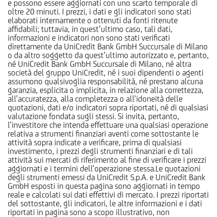
e possono essere aggiornati con uno scarto temporale di
oltre 20 minuti. I prezzi, i dati e gli indicatori sono stati
elaborati internamente o ottenuti da fonti ritenute
affidabili; tuttavia, in quest’ultimo caso, tali dati,
informazioni e indicatori non sono stati verificati
direttamente da UniCredit Bank GmbH Succursale di Milano
o da altro soggetto da quest’ultimo autorizzato e, pertanto,
né UniCredit Bank GmbH Succursale di Milano, né altra
società del gruppo UniCredit, né i suoi dipendenti o agenti
assumono qualsivoglia responsabilità, né prestano alcuna
garanzia, esplicita o implicita, in relazione alla correttezza,
all’accuratezza, alla completezza o all’idoneità delle
quotazioni, dati e/o indicatori sopra riportati, né di qualsiasi
valutazione fondata sugli stessi. Si invita, pertanto,
l’investitore che intenda effettuare una qualsiasi operazione
relativa a strumenti finanziari aventi come sottostante le
attività sopra indicate a verificare, prima di qualsiasi
investimento, i prezzi degli strumenti finanziari e di tali
attività sui mercati di riferimento al fine di verificare i prezzi
aggiornati e i termini dell’operazione stessa.Le quotazioni
degli strumenti emessi da UniCredit S.p.A. e UniCredit Bank
GmbH esposti in questa pagina sono aggiornati in tempo
reale e calcolati sui dati effettivi di mercato. I prezzi riportati
del sottostante, gli indicatori, le altre informazioni e i dati
riportati in pagina sono a scopo illustrativo, non