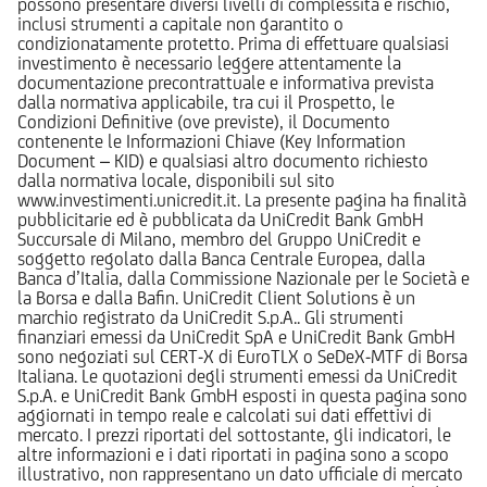
possono presentare diversi livelli di complessità e rischio,
inclusi strumenti a capitale non garantito o
condizionatamente protetto. Prima di effettuare qualsiasi
investimento è necessario leggere attentamente la
documentazione precontrattuale e informativa prevista
dalla normativa applicabile, tra cui il Prospetto, le
Condizioni Definitive (ove previste), il Documento
contenente le Informazioni Chiave (Key Information
Document – KID) e qualsiasi altro documento richiesto
dalla normativa locale, disponibili sul sito
www.investimenti.unicredit.it. La presente pagina ha finalità
pubblicitarie ed è pubblicata da UniCredit Bank GmbH
Succursale di Milano, membro del Gruppo UniCredit e
soggetto regolato dalla Banca Centrale Europea, dalla
Banca d’Italia, dalla Commissione Nazionale per le Società e
la Borsa e dalla Bafin. UniCredit Client Solutions è un
marchio registrato da UniCredit S.p.A.. Gli strumenti
finanziari emessi da UniCredit SpA e UniCredit Bank GmbH
sono negoziati sul CERT-X di EuroTLX o SeDeX-MTF di Borsa
Italiana. Le quotazioni degli strumenti emessi da UniCredit
S.p.A. e UniCredit Bank GmbH esposti in questa pagina sono
aggiornati in tempo reale e calcolati sui dati effettivi di
mercato. I prezzi riportati del sottostante, gli indicatori, le
altre informazioni e i dati riportati in pagina sono a scopo
illustrativo, non rappresentano un dato ufficiale di mercato