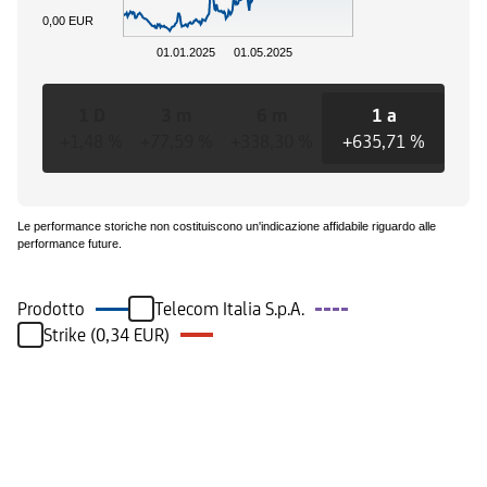
0,00 EUR
01.01.2025
01.05.2025
1 D
3 m
6 m
1 a
+1,48 %
+77,59 %
+338,30 %
+635,71 %
+63
Le performance storiche non costituiscono un'indicazione affidabile riguardo alle
performance future.
Prodotto
Telecom Italia S.p.A.
Strike (0,34 EUR)
Eventi