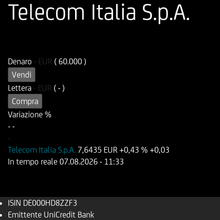
Telecom Italia S.p.A.
ISIN
Codice di Negoziazione
DE000HD8ZZF3
UD8ZZF
Denaro
-
EUR
( 60.000 )
Vendi
Lettera
-
EUR
( - )
Compra
Variazione %
-
-
-
Telecom Italia S.p.A.
7,6435 EUR
+0,43 %
+0,03
In tempo reale
07.08.2026
- 11:33
ISIN
DE000HD8ZZF3
Emittente
UniCredit Bank