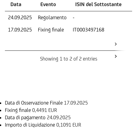
Data
Evento
ISIN del Sottostante
V
24.09.2025
Regolamento
-
Ri
17.09.2025
Fixing finale
IT0003497168
Val
Dat
Os
Showing 1 to 2 of 2 entries
Informazioni sul rimborso
Data di Osservazione Finale
17.09.2025
Fixing finale
0,4491 EUR
Data di pagamento
24.09.2025
Importo di Liquidazione
0,1091 EUR
Sottostante